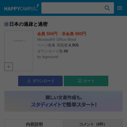
検索ワード入力
日本の過疎と過密
550円
l
660円
会員
非会員
Microsoft® Office Word
6
4,905
ページ数
閲覧数
48
ダウンロード数
by
bigmound
ダウンロード
カート
内容説明
コメント（8件）