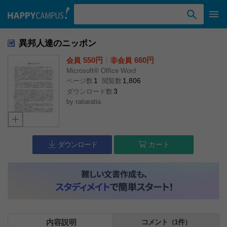
検索ワード入力
異邦人達のニッポン
550円
l
660円
会員
非会員
Microsoft® Office Word
1
1,806
ページ数
閲覧数
3
ダウンロード数
by
ratiaratia
ダウンロード
カート
内容説明
コメント（1件）