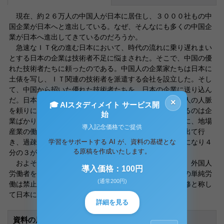
現在、約２６万人の中国人が日本に居住し、３０００社もの中
国企業が日本へと進出している。なぜ、そんなにも多くの中国企
業が日本へ進出してきているのだろうか。
急速なＩＴ化の進む日本において、時代の流れに乗り遅れまい
とする日本の企業は技術者不足に悩まされた。そこで、中国の優
れた技術者たちに頼ったのである。中国人の企業家たちは日本に
土俵を写し、ＩＴ関連の技術者を派遣する会社を設立した。そし
て、中国から招いた優れた技術者たちを、日本の企業に送り込ん
だ。日本の企業からの依頼は増加する一方で、同じ中国人の人脈
×
🎓 AIスタディメイト サービス開
を頼りに対応しているという。人員不足に悩まされているのは企
始
業ばかりではない。ＩＴ化に対応しようとする企業以上に、地場
導入記念価格でご提供
産業の働き手不足が深刻である。特に、若者が都会へと出て行
学習をサポートする AI が、資料の基礎とな
き、過疎化の進む地方の産業では、労働力の確保に必死になり４
る原稿を作成いたします。
分の３が外国人労働者という地域もある。
およそ１８０万人の外国人が日本に居住している現在、外国人
導入価格：100円
労働者を目にする機会も多いが、日本の法律では外国人の単純労
(通常200円)
働は禁止されている。そのため、外国人労働者たちは研修と称し
て日本にやってきているのだ。
詳細を見る
資料の原本内容