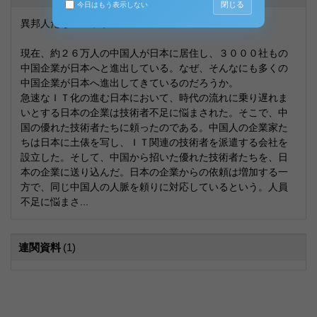
閉じる
今日はもう表示しない
異邦人たちのニッポン
現在、約２６万人の中国人が日本に居住し、３０００社もの
中国企業が日本へと進出している。なぜ、そんなにも多くの
中国企業が日本へ進出してきているのだろうか。
急速なＩＴ化の進む日本において、時代の流れに乗り遅れま
いとする日本の企業は技術者不足に悩まされた。そこで、中
国の優れた技術者たちに頼ったのである。中国人の企業家た
ちは日本に土俵を写し、ＩＴ関連の技術者を派遣する会社を
設立した。そして、中国から招いた優れた技術者たちを、日
本の企業に送り込んだ。日本の企業からの依頼は増加する一
方で、同じ中国人の人脈を頼りに対応しているという。人員
不足に悩まさ...
連関資料
(1)