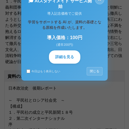
🎓 AIスタディメイト サービス開
１．平民社の成立と平民新聞１８号
始
義和団事件をきっかけとした列強の清国出兵を期に、清と朝鮮に
対する利権争いがロシアと日本の間で激化。事件鎮圧後も撤兵し
導入記念価格でご提供
ようとしないロシアに対し、危機感を強める帝国政府は再三にわ
学習をサポートする AI が、資料の基礎とな
たる外交交渉を行っていた。しかし、内政に国民の大きな不満を
る原稿を作成いたします。
抱えるロシアは、食糧難や階級闘争といった焦眉の革命的情勢を
解消するために外国との戦争機会を熱望しており、言を左右にし
導入価格：100円
て撤兵を実行しようとはしなかった。ここにいたり徳富や三宅ら
(通常200円)
文化人、新聞社を主体とし、対露弱腰外交批判が一斉に噴出。日
清戦争時の三国干渉による雪辱を果たすべきと、民間挙げての強
詳細を見る
硬論が日本国内を席捲していったのである。
閉じる
今日はもう表示しない
資料の原本内容
日本政治史 後期レポート
～ 平民社とロシア社会党 ～
【構成】
１．平民社の成立と平民新聞１８号
２．第二次インターナショナル
序