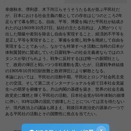
幸徳秋水、堺利彦、木下尚江らそうそうたる名が並ぶ平民社だ
が、日本における社会主義の魁としての存在はじつのところ2年
足らずで幕を閉じる。自由、平等、博愛を掲げた平民社が結成さ
れたのは1903年10月27日。結社の主たる目的は、人間がつくり
出した階級や差別を除去し自由を実現すること、経済的不平等を
是正し平等を実現すること、軍備を全廃し戦争を廃絶して自由を
実現することであった。なかでも特筆すべき活動に当時の日本が
体制翼賛的に賛成していた日露戦争への社会主義者ならではのス
タンスが挙げられよう。戦争に反対するほぼ唯一の新聞社とし
て、政府の弾圧と戦いつつ非戦運動を貫いたが、日露戦争終結後
の1905年10月9日財政難と政府弾圧により解散となる。
本論においては、平民社の活動中期。平民社とロシア社会民主党
との交流、そして第二次インターナショナルを経て日本社会党誕
生への萌芽を俯瞰する。片山内閣の基礎を築き、世界の社会主義
政党史に燦然と輝く平民社の活動。日本社会党が55年体制の崩壊
に伴い、93年以降の混乱で崩壊したことについては言を待たない
が、現代政治上の議論も踏まえ、戦後日本政治史の源泉の一つで
ある平民社の活動とその国際性に焦点を当てたい。
×