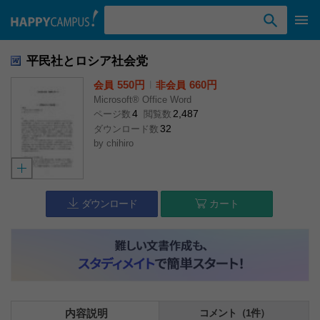
検索ワード入力
平民社とロシア社会党
550円
l
660円
会員
非会員
Microsoft® Office Word
4
2,487
ページ数
閲覧数
32
ダウンロード数
by
chihiro
ダウンロード
カート
内容説明
コメント（1件）