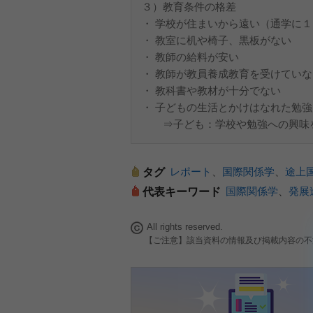
３）教育条件の格差
・ 学校が住まいから遠い（通学に
・ 教室に机や椅子、黒板がない
・ 教師の給料が安い
・ 教師が教員養成教育を受けていな
・ 教科書や教材が十分でない
・ 子どもの生活とかけはなれた勉
⇒子ども：学校や勉強への興味
レポート
、
国際関係学
、
途上
タグ
国際関係学
、
発展
代表キーワード
All rights reserved.
【ご注意】該当資料の情報及び掲載内容の不