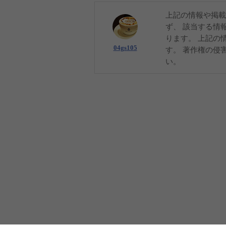
上記の情報や掲載
ず、 該当する情
ります。 上記の
04gs105
す。 著作権の侵
い。