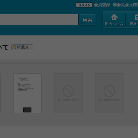
会員登録
非会員購入確
いて
推薦
0
3