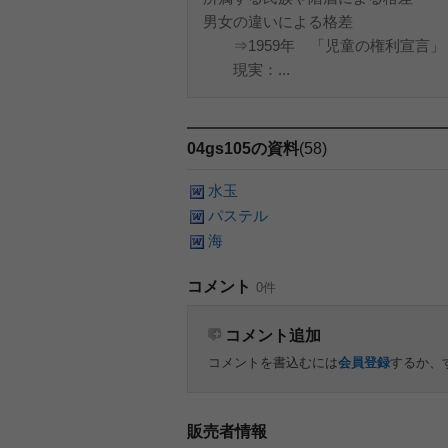
男女の違いによる格差
⇒1959年 「児童の権利宣言」
現実：...
04gs105の資料
(58)
水玉
パステル
海
コメント
0件
コメント追加
コメントを書込むには
会員登録
するか、
販売者情報