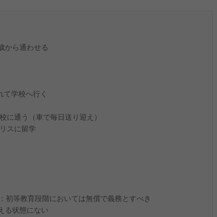
歳から通わせる
て学校へ行く
門校に通う（車で毎日送り迎え）
ギリスに留学
：初等教育段階においては無償で義務とすべき
える状態にない