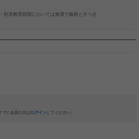
：初等教育段階においては無償で義務とすべき
すでに会員の方は
ログイン
してください。