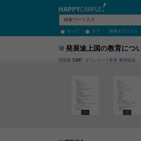
すべて
タグ
検索オプション
発展途上国の教育につ
閲覧数
3,687
ダウンロード数
5
履歴確認
1
2