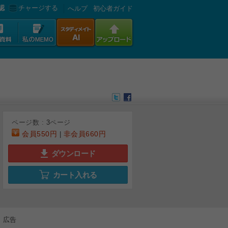
認
チャージする
へルプ
初心者ガイド
ページ数 :
3
ページ
会員
550円
非会員
660円
|
ダウンロード
カート入れる
広告