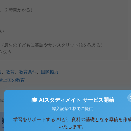
１、２時間かかる）
い
強（農村の子どもに英語やサンスクリット語を教える）
を失う
国
、
教育
、
教育条件
、
国際協力
途上国の教育
🎓 AIスタディメイト サービス開始
法利用、無断転載・配布は著作権法違反となります。
導入記念価格でご提供
学習をサポートする AI が、資料の基礎となる原稿を作
いたします。