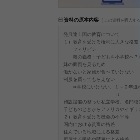
資料の原本内容
( この資料を購入す
発展途上国の教育について
１）教育を受ける権利に大きな格差
フィリピン
親の義務：子どもを小学校へ７
妹の面倒を見るため
働かないと家族が食べていけない
制服を買ってもらえない
⇒学校にいけない、１～２年遅れ
↑↓
施設設備の整った私立学校、名門校
子どものときからアメリカやイギリ
２）教育を受ける機会の不平等
国内における貧富の格差
住んでいる地域による格差
所属する民族や階層による格差