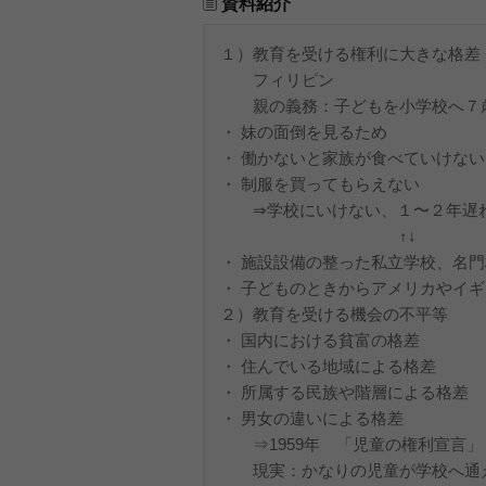
資料紹介
１）教育を受ける権利に大きな格差
フィリピン
親の義務：子どもを小学校へ７
・ 妹の面倒を見るため
・ 働かないと家族が食べていけない
・ 制服を買ってもらえない
⇒学校にいけない、１〜２年遅れ
↑↓
・ 施設設備の整った私立学校、名
・ 子どものときからアメリカやイ
２）教育を受ける機会の不平等
・ 国内における貧富の格差
・ 住んでいる地域による格差
・ 所属する民族や階層による格差
・ 男女の違いによる格差
⇒1959年 「児童の権利宣言」
現実：かなりの児童が学校へ通