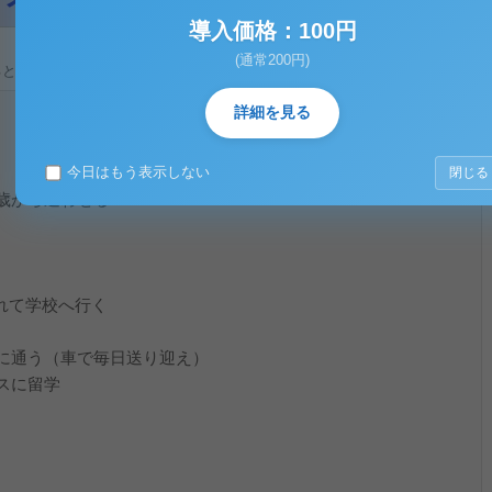
導入価格：100円
(通常200円)
ると、テキストデータがみえます。 )
詳細を見る
今日はもう表示しない
閉じる
歳から通わせる
て学校へ行く
に通う（車で毎日送り迎え）
スに留学