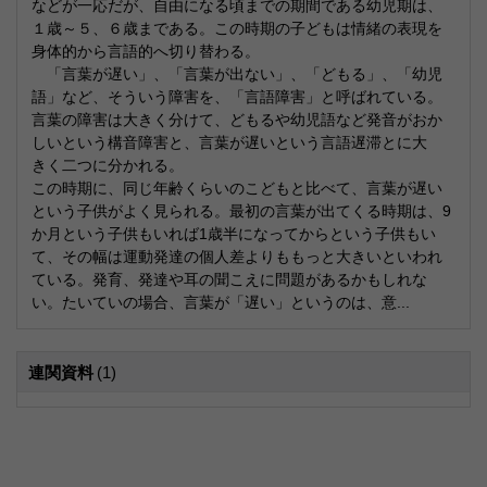
などが一応だが、自由になる頃までの期間である幼児期は、
１歳～５、６歳まである。この時期の子どもは情緒の表現を
身体的から言語的へ切り替わる。
「言葉が遅い」、「言葉が出ない」、「どもる」、「幼児
語」など、そういう障害を、「言語障害」と呼ばれている。
言葉の障害は大きく分けて、どもるや幼児語など発音がおか
しいという構音障害と、言葉が遅いという言語遅滞とに大
きく二つに分かれる。
この時期に、同じ年齢くらいのこどもと比べて、言葉が遅い
という子供がよく見られる。最初の言葉が出てくる時期は、9
か月という子供もいれば1歳半になってからという子供もい
て、その幅は運動発達の個人差よりももっと大きいといわれ
ている。発育、発達や耳の聞こえに問題があるかもしれな
い。たいていの場合、言葉が「遅い」というのは、意...
連関資料
(1)