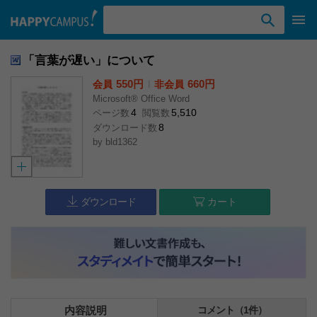
検索ワード入力
「言葉が遅い」について
550円
l
660円
会員
非会員
Microsoft® Office Word
4
5,510
ページ数
閲覧数
8
ダウンロード数
by
bld1362
ダウンロード
カート
内容説明
コメント（1件）