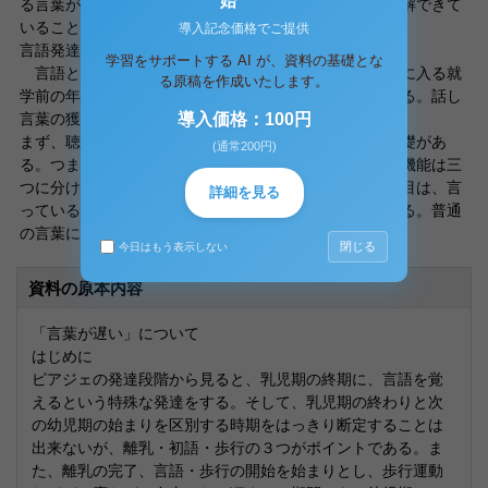
始
る言葉が少ないことや子供は大人の言っていることを理解できて
いることが多いようである。
導入記念価格でご提供
言語発達の条件
学習をサポートする AI が、資料の基礎とな
言語といっても、今話しているのは、書き言葉の獲得に入る就
る原稿を作成いたします。
学前の年代の子どもたちの話し言葉の獲得とのことである。話し
言葉の獲得というのは、三つの要素がある。
導入価格：100円
まず、聴覚・構音機能・随意運動の発達など生物学的基礎があ
(通常200円)
る。つまり、生まれたときからの脳の機能である。脳の機能は三
つに分けられる。一つは、耳が聞こえるかどうか。二つ目は、言
詳細を見る
っていることを認知して理解する知能に関する部分である。普通
の言葉に関する知能的なものが備わっているかどうか。
閉じる
今日はもう表示しない
資料の原本内容
「言葉が遅い」について
はじめに
ピアジェの発達段階から見ると、乳児期の終期に、言語を覚
えるという特殊な発達をする。そして、乳児期の終わりと次
の幼児期の始まりを区別する時期をはっきり断定することは
出来ないが、離乳・初語・歩行の３つがポイントである。ま
た、離乳の完了、言語・歩行の開始を始まりとし、歩行運動