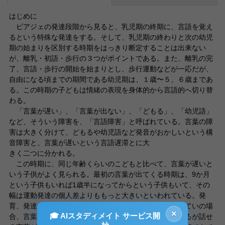
はじめに
ピアジェの発達段階から見ると、乳児期の終期に、言語を覚え
るという特殊な発達をする。そして、乳児期の終わりと次の幼児
期の始まりを区別する時期をはっきり断定することは出来ない
が、離乳・初語・歩行の３つがポイントである。また、離乳の完
了、言語・歩行の開始を始まりとし、歩行運動などが一応だが、
自由になる頃までの期間である幼児期は、１歳〜５、６歳まであ
る。この時期の子どもは情緒の表現を身体的から言語的へ切り替
わる。
「言葉が遅い」、「言葉が出ない」、「どもる」、「幼児語」
など、そういう障害を、「言語障害」と呼ばれている。言葉の障
害は大きく分けて、どもるや幼児語など発音がおかしいという構
音障害と、言葉が遅いという言語遅滞とに大
きく二つに分かれる。
この時期に、同じ年齢くらいのこどもと比べて、言葉が遅いと
いう子供がよく見られる。最初の言葉が出てくる時期は、9か月
という子供もいれば1歳半になってからという子供もいて、その
幅は運動発達の個人差よりももっと大きいといわれている。発
育、発達や耳の聞こえに問題があるかもしれない。たいていの場
×
🎓 AIスタディメイト サービス開
合、言葉が「遅い」というのは、意味不明の声は出ているが話せ