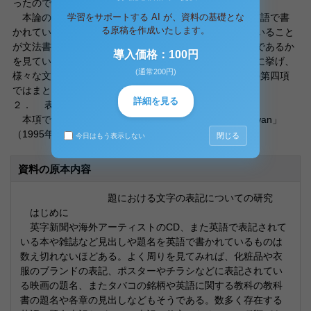
ったのである。
学習をサポートする AI が、資料の基礎とな
本論の構成は以下の通りである｡第二項では、実際に英語で書
る原稿を作成いたします。
かれているある一冊の本を対象として、それに書かれていること
が文法書に書かれていることと照らし合わせてみてどうであるか
導入価格：100円
を見ていく。第三項では、ブランド名や雑誌の名前を例に挙げ、
(通常200円)
様々な文字の使用の仕方について見ていく｡そして最後の第四項
ではまとめを行う。
詳細を見る
２． 表題における大文字と小文字の使用
本項では、ユン・チアン著、土屋京子解説の「Wild Swan」
（1995年、講談社）を研究材料の対象として見ていく。
閉じる
今日はもう表示しない
資料の原本内容
題における文字の表記についての研究
はじめに
英字新聞や海外アーティストのCD、また英語で表記されて
いる本や雑誌など見出しや題名を英語で書かれているものは
数え切れないほどある。よく周りを見てみれば、化粧品や衣
服のブランドの表記、ポスターやチラシなどに表記されてい
る映画の題名、またタバコの銘柄や英語に関する教科の教科
書の題名や各章の見出しなどもそうである。数多く存在する