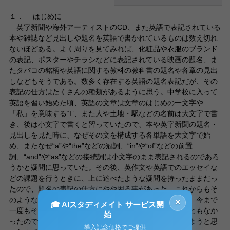
１． はじめに
英字新聞や海外アーティストのCD、また英語で表記されている
本や雑誌など見出しや題名を英語で書かれているものは数え切れ
ないほどある。よく周りを見てみれば、化粧品や衣服のブランド
の表記、ポスターやチラシなどに表記されている映画の題名、ま
たタバコの銘柄や英語に関する教科の教科書の題名や各章の見出
しなどもそうである。数多く存在する英語の題名表記だが、その
表記の仕方はたくさんの種類があるように思う。中学校に入って
英語を習い始めた頃、英語の文章は文章のはじめの一文字や
「私」を意味する“I”、また人や土地・駅などの名前は大文字で書
き、後は小文字で書くと習っていたので、本や英字新聞の題名・
見出しを見た時に、なぜその文を構成する各単語を大文字で始
め、またなぜ“a”や“the”などの冠詞、“in”や“of”などの前置
詞、“and”や“as”などの接続詞は小文字のまま表記されるのであろ
うかと疑問に思っていた。その後、英作文や英語でのエッセイな
どの課題を行うときに、上に述べたような疑問を持ったままだっ
たので、題名の表記の仕方にやや困る事があった。これからもそ
のような疑問は題名を読む度に浮かんでくるであろうし、今まで
×
🎓 AIスタディメイト サービス開
一度もそのことについて教わったことも説明をうけたこともなか
始
ったので、今回このことを私の研究の課題として設定しようと思
導入記念価格でご提供