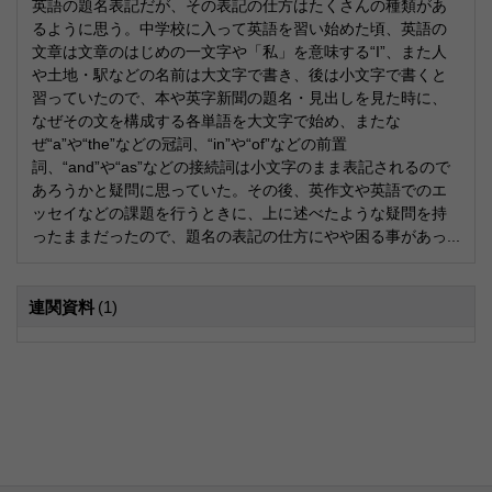
英語の題名表記だが、その表記の仕方はたくさんの種類があ
るように思う。中学校に入って英語を習い始めた頃、英語の
文章は文章のはじめの一文字や「私」を意味する“I”、また人
や土地・駅などの名前は大文字で書き、後は小文字で書くと
習っていたので、本や英字新聞の題名・見出しを見た時に、
なぜその文を構成する各単語を大文字で始め、またな
ぜ“a”や“the”などの冠詞、“in”や“of”などの前置
詞、“and”や“as”などの接続詞は小文字のまま表記されるので
あろうかと疑問に思っていた。その後、英作文や英語でのエ
ッセイなどの課題を行うときに、上に述べたような疑問を持
ったままだったので、題名の表記の仕方にやや困る事があっ...
連関資料
(1)