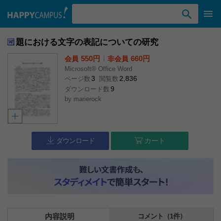
検索ワード入力
題における文字の表記についての研究
550円
l
660円
会員
非会員
Microsoft® Office Word
3
2,836
ページ数
閲覧数
9
ダウンロード数
by
marierock
ダウンロード
カート
内容説明
コメント（1件）