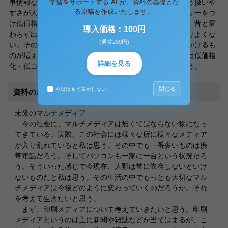
学習をサポートする AI が、資料の基礎とな
事情報など様々でこれも持ちはこべる便利さと無料という扱いや
る原稿を作成いたします。
すさが人気の秘密だと私は思う。出版物も様々なスポンサーをつ
け低価格で発売するというものが増えてきている。一方、昔と変
導入価格：100円
わらず出版会社が発売する文庫本などの売れ行きはあまりよくな
(通常200円)
い。そのほかにも古本屋、漫画喫茶など売上に足止めをかけるも
のが増えていているのも事実だろう。このように出版物は低価格
詳細を見る
化・低コスト化が年々増加していく傾向にあると私は思う。
閉じる
今日はもう表示しない
資料の原本内容
未来のマルチメディア
今の社会に、マルチメディアは無くてはならない物になっ
てきている。実際、この社会には様々な所に様々なメディア
が入り乱れていると私は思う。その中でも一番多いものは携
帯電話だろう。そしてパソコンも一家に一台という状況だろ
う。そういった感じで今現在、人類は常に依存しないといけ
ないものだと私は思う。その生活の中でもっとも大切なマル
チメディアは今後どのように変わっていくのだろうか。それ
を考えて生きたいと思う。
まず、印刷メディアについて考えていきたいと思う。印刷
メディアというのは主に新聞や雑誌などが当てはまるが、こ