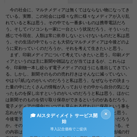
今の社会に、マルチメディアは無くてはならない物になってき
ている。実際、この社会には様々な所に様々なメディアが入り乱
れていると私は思う。その中でも一番多いものは携帯電話だろ
う。そしてパソコンも一家に一台という状況だろう。そういった
感じで今現在、人類は常に依存しないといけないものだと私は思
う。その生活の中でもっとも大切なマルチメディアは今後どのよ
うに変わっていくのだろうか。それを考えて生きたいと思う。
まず、印刷メディアについて考えていきたいと思う。印刷メデ
ィアというのは主に新聞や雑誌などが当てはまるが、これらは
今、印刷物一本し絞らず電子メディアのほうにも進出してきてい
る。しかし、新聞そのものの売れ行きはそんなに減っていない。
やはり｢紙｣なのがいいのだろうと私は思う。なぜならその決まっ
た量の中にたくさんの情報が入っておりその中から自分の気にな
ったものを探し出すというのがいいのだろうと私は思う。ほかに
は新聞そのものを切り取り保存ができるというのがあるだろう。
電子メディアの場合はいつでも見られる代わりに保存という事を
忘れがちになるのだと私は思う。あとは携帯性だろうかと思う。
×
🎓 AIスタディメイト サービス開
今後電子メディアとの融合が最も期待されるものではないだろう
始
か。その他に｢無料情報誌｣というのが現在話題になっている。そ
導入記念価格でご提供
の内容はアルバイトの情報、飲食店のクーポン券、その地域の行