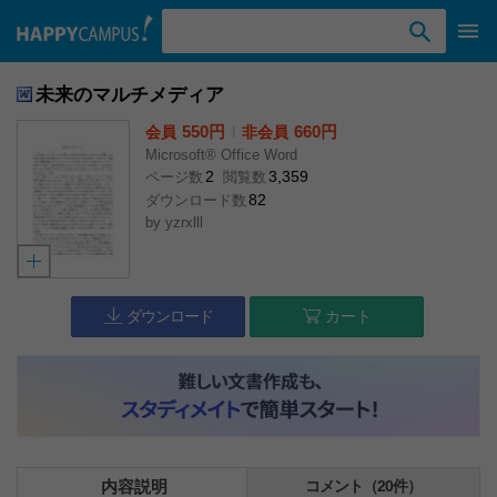
検索ワード入力
未来のマルチメディア
550円
l
660円
会員
非会員
Microsoft® Office Word
2
3,359
ページ数
閲覧数
82
ダウンロード数
by
yzrxlll
ダウンロード
カート
内容説明
コメント（20件）