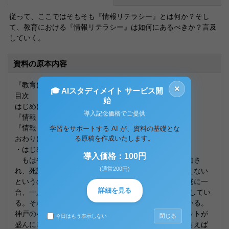
従って、ここではそもそも『情報リテラシー』とは何か？そし
て、教育における『情報リテラシー』は如何にあるべきか？言及
していく。
資料の原本内容
『教育における情報リテラシーの在り方』
×
🎓 AIスタディメイト サービス開
目次
始
はじめに
導入記念価格でご提供
『情報リテラシー』とは？
『情報リテラシー』教育
学習をサポートする AI が、資料の基礎とな
おわりに
る原稿を作成いたします。
・はじめに
導入価格：100円
もはや「情報化社会」という言葉が当然のものと認知さ
(通常200円)
れ、死語とさえなりつつある現在、コンピュータを使えない
というのは確実に致命的なものとなってきている。家庭に一
詳細を見る
台、一人に一台のPCが普及し、情報がますます高速化してい
る。それと共に、ネットを巡る犯罪、事件は急増している。
神戸の小学６年生女子の殺人事件をきっかけにネチケットが
閉じる
今日はもう表示しない
盛んに叫ばれるようになってきた。この事件に関して言えば