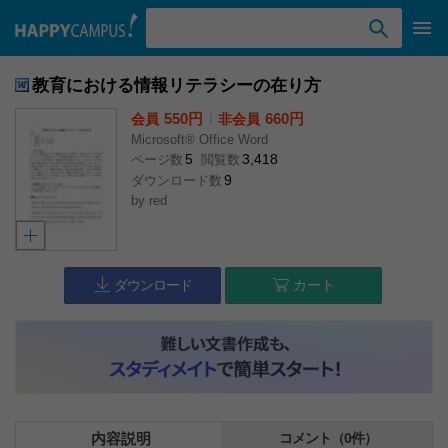
検索ワード入力
教育における情報リテラシーの在り方
550円
l
660円
会員
非会員
Microsoft® Office Word
5
3,418
ページ数
閲覧数
9
ダウンロード数
by
red
ダウンロード
カート
内容説明
コメント（0件）