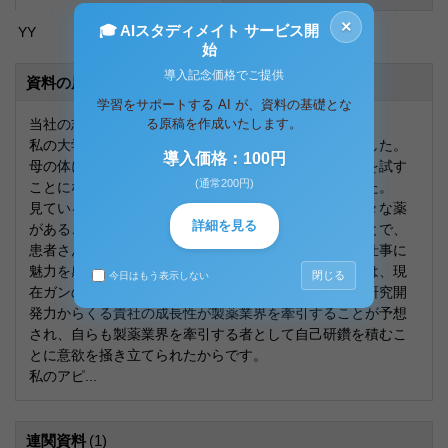
×
🎓 AIスタディメイト サービス開
YY
始
導入記念価格でご提供
資料の原本内容
学習をサポートする AI が、資料の基礎とな
当社の志望動機
る原稿を作成いたします。
私の大学受験時、母がガンになり投薬を受けておりました。
導入価格：100円
母の体に合う薬を先生とみつけるまで、母は様々な薬を試す
(通常200円)
ことになり、合わない薬で体の不調を訴えておりました。
見ているだけなのは、辛かったです。そして私は、様々な薬
詳細を見る
があることを知り、その情報を先生に正確に伝えることで、
患者さんの負担を少しでも減らし、患者さんを助ける仕事に
魅力を感じました。その中でも特に貴社を志望するのは、現
閉じる
今日はもう表示しない
在ガンの薬で大きな影響力を持つこと、貴社の強力な研究開
発力からくる貴社の成長性が製薬業界を牽引することが予想
され、自らも製薬業界を牽引する者として自己研鑽を積むこ
とに意欲を掻き立てられたからです。
私のアピ...
連関資料
(1)