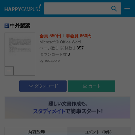
検索ワード入力
中外製薬
550円
l
660円
会員
非会員
Microsoft® Office Word
1
1,357
ページ数
閲覧数
3
ダウンロード数
by
redapple
ダウンロード
カート
内容説明
コメント（0件）