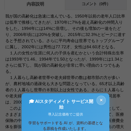
内容説明
コメント（0件）
我が国の高齢化は急速に進んでいる。1950年以前の老年人口比率
は低率で推移してきたが、1970年に7%を超え高齢化の仲間入り
をした。1994年には14%に倍増し、その後も増加の一途をたど
り、2006年頃には20%を突破し、2015年に32.3%とピークに達す
ると予想されている。さらに平均寿命は世界でもトップグループ
に属し、2002年には男性は77.72才、女性は84.60才となる。
１人の女性が生涯に何人の子供を産むかという合計特殊出生率
は1993年で1.46、1994年で1.50となったが、1999年には1.34と
さらに低下し、我が国の高齢化が非常に早い理由の１つでもあ
る。
１人暮らし高齢者世帯や老夫婦世帯の数は都市部の方が多い
が、農村地域の過疎化も大きな問題となっている。65才以上高齢
者の１人暮らし世帯の８割以上は女性である。さらに１人暮らし
や老夫婦のみの世帯も増加し、65才以上高齢者の子との同居率
×
🎓 AIスタディメイト サービス開
は、2000年には49%となっている。
始
このように日本では、急速な高齢化により、社会問題として、
さまざまな問題が現れてきている。特に深刻な問題として、医療
導入記念価格でご提供
保険の中に占める老人医療費の割合が年々増加し、国民医療費全
学習をサポートする AI が、資料の基礎とな
体を膨張させているという問題がある。老人医療費の支出の増大
る原稿を作成いたします。