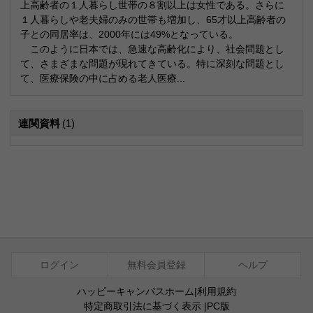
上高齢者の１人暮らし世帯の８割以上は女性である。さらに
１人暮らしや老夫婦のみの世帯も増加し、65才以上高齢者の
子との同居率は、2000年には49%となっている。
このように日本では、急速な高齢化により、社会問題とし
て、さまざまな問題が現れてきている。特に深刻な問題とし
て、医療保険の中に占める老人医療...
連関資料
(1)
ログイン
無料会員登録
ヘルプ
ハッピーキャンパスホーム
|
利用規約
特定商取引法に基づく表示
|
PC版