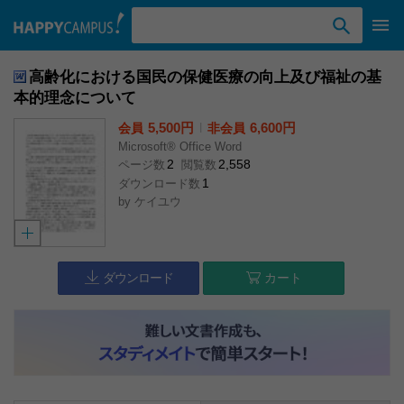
検索ワード入力
高齢化における国民の保健医療の向上及び福祉の基
本的理念について
5,500円
l
6,600円
会員
非会員
Microsoft® Office Word
2
2,558
ページ数
閲覧数
1
ダウンロード数
by
ケイユウ
ダウンロード
カート