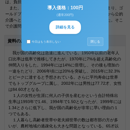
は、負担と給付の問題などの深刻な問題もはらんでいる。
導入価格：100円
また、社会構造の変化とあいまって家族の介護力が弱まり、ゴ
ールドプラン、新ゴールドプランなどにより、私的介護から公的
(通常200円)
介護へと転換しなければならない時代へと突入していった。そこ
で介護問題の施策として、介護保険制度が導入された。
詳細を見る
資料の原本内容
閉じる
今日はもう表示しない
我が国の高齢化は急速に進んでいる。1950年以前の老年人
口比率は低率で推移してきたが、1970年に7%を超え高齢化の
仲間入りをした。1994年には14%に倍増し、その後も増加の
一途をたどり、2006年頃には20%を突破し、2015年に32.3%
とピークに達すると予想されている。さらに平均寿命は世界
でもトップグループに属し、2002年には男性は77.72才、女性
は84.60才となる。
１人の女性が生涯に何人の子供を産むかという合計特殊出
生率は1993年で1.46、1994年で1.50となったが、1999年には
1.34とさらに低下し、我が国の高齢化が非常に早い理由の１
つでもある。
１人暮らし高齢者世帯や老夫婦世帯の数は都市部の方が多
いが、農村地域の過疎化も大きな問題となっている。65才以