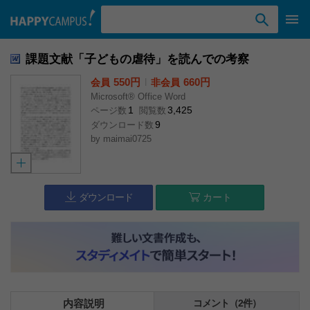
検索ワード入力
課題文献「子どもの虐待」を読んでの考察
550円
l
660円
会員
非会員
Microsoft® Office Word
1
3,425
ページ数
閲覧数
9
ダウンロード数
by
maimai0725
ダウンロード
カート
内容説明
コメント（2件）