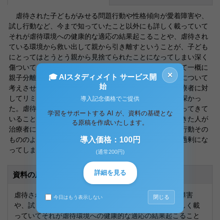
虐待された子どもがみせる問題行動や性格傾向が愛着障害や、
試し行動など、今まで知っていたこと以外にも詳しく載っていて
それが虐待環境への健康的な適応の結果起こることや、虐待され
ている環境から救い出して親から引き離すということが、子ども
にとってはとうとう親から見捨てられたことになってしまい深く
傷ついてしまうことがあるので、危険があるからといって一概に
×
🎓 AIスタディメイト サービス開
親子分離すればいいというわけではないなど対応の仕方について
始
考えさせられた。また子どものことだけではなく親が治療者に対
してリミット・テイスティングがあるという部分が興味深かっ
導入記念価格でご提供
た。虐待傾向を示す親が幼少期に自分自身虐待されて育ってきて
学習をサポートする AI が、資料の基礎とな
いることがあるのは知っていたが、そういう経験をしてきた人が
る原稿を作成いたします。
治療者に対して猜疑心を抱いたり、まるで子どもの試し行動その
もののように、その欲求が治療者を圧倒してしまうほど過剰にな
導入価格：100円
ってしまうことがあるのには驚いた。
(通常200円)
詳細を見る
資料の原本内容
虐待された子どもがみせる問題行動や性格傾向が愛着障害
閉じる
今日はもう表示しない
や、試し行動など、今まで知っていたこと以外にも詳しく載
っていてそれが虐待環境への健康的な適応の結果起こること