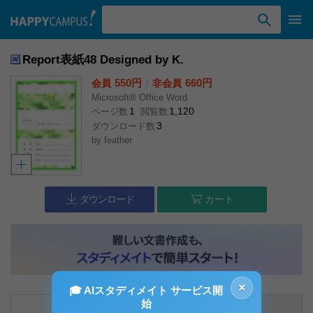
検索ワード入力
Report表紙48 Designed by K.
550円
l
660円
会員
非会員
Microsoft® Office Word
1
1,120
ページ数
閲覧数
3
ダウンロード数
by
feather
ダウンロード
カート
×
🎓 AIスタディメイト サービス開
始
内容説明
コメント（0件）