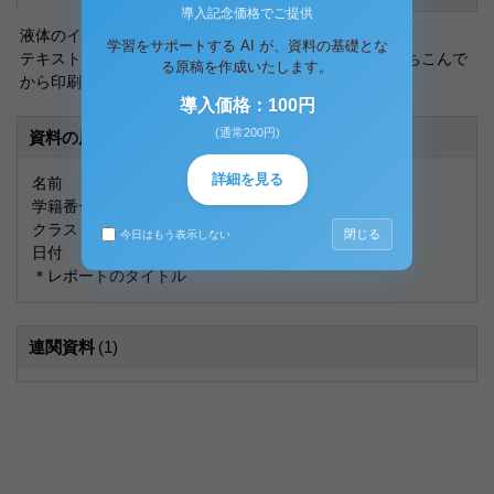
導入記念価格でご提供
液体のイメージのレポート表紙、色違いもあります。
学習をサポートする AI が、資料の基礎とな
テキストボックスもキチンと配置してありますので、打ちこんで
る原稿を作成いたします。
から印刷もできます。
導入価格：100円
(通常200円)
資料の原本内容
詳細を見る
名前
学籍番号
クラス
閉じる
今日はもう表示しない
日付
＊レポートのタイトル
連関資料
(1)