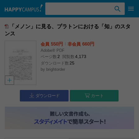
検索ワード入力
「メノン」に見る、プラトンにおける「知」のスタ
ンス
550円
l
660円
会員
非会員
Adobe® PDF
2
4,173
ページ数
閲覧数
25
ダウンロード数
by
brightorder
ダウンロード
カート