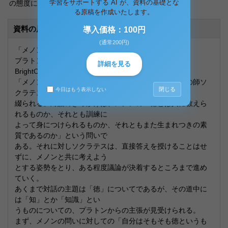
学習をサポートする AI が、資料の基礎とな
の態度に同調していることがわかる。
る原稿を作成いたします。
資料の原本内容
導入価格：100円
(通常200円)
「メノン」に見る、
プラトンに於ける「知」のスタンス
詳細を見る
BrightOrder
「メノン」は、テッタリアの青年メノンと、プラトンの師ソ
閉じる
今日はもう表示しない
クラテスによる対話の形で
綴られる。対話のきっかけは、メノンの「徳とは人に教えら
れるものか、それとも訓練に
よって身につけられるものか、それともまた生まれつきの素
質であるのか」という問いで
ある。それに対しソクラテスは、直接答えを授けることはせ
ずに、メノンと共に考えよう
とする姿勢をとり、ある程度議論が決着するところまで進め
ていく。
あくまで対話の主題は「徳」についてであるが、その道中に
は「知」とか「知識」とい
うものについての、プラトンからの主張が見受けられる。
まず、メノンの問いに対しての「自分はそもそも徳というも