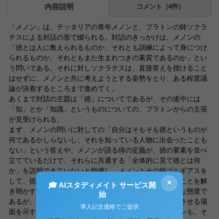
内容説明
コメント（4件）
「メノン」は、テッタリアの青年メノンと、プラトンの師ソクラ
テスによる対話の形で綴られる。対話のきっかけは、メノンの
「徳とは人に教えられるものか、それとも訓練によって身につけ
られるものか、それともまた生まれつきの素質であるのか」とい
う問いである。それに対しソクラテスは、直接答えを授けること
はせずに、メノンと共に考えようとする姿勢をとり、ある程度議
論が決着するところまで進めてく。
あくまで対話の主題は「徳」についてであるが、その道中には
「知」とか「知識」というものについての、プラトンからの主張
が見受けられる。
まず、メノンの問いに対しての「自分はそもそも徳というものが
何であるかしらないし、それを知っている人物に出会ったことも
ない」という答えや、メノンが語る得の定義が、徳の要素を並べ
立てているだけで、それらに共通する「全体的に見て徳とは何
か」を説明できていないと指摘し、メノンとその師ゴルギアスを
して、徳というものが何であるか知りえていないということを解
×
🎓 AIスタディメイト サービス開
き明かす。「無知の知」とはソクラテスに於ける中心的な態度で
始
あるが、ここではソクラテスがメノンにその無知を自覚させる場
導入記念価格でご提供
面を示すことによって、ソクラテスの弟子であるプラトンも、そ