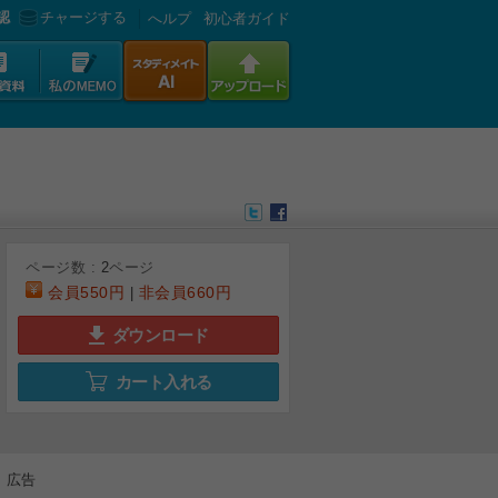
認
チャージする
へルプ
初心者ガイド
ページ数 :
2
ページ
会員
550円
非会員
660円
|
ダウンロード
カート入れる
広告