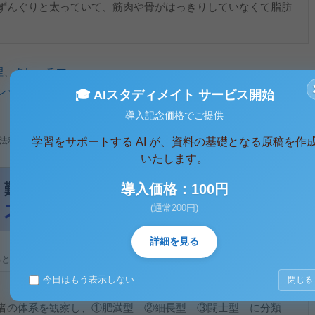
ずんぐりと太っていて、筋肉や骨がはっきりしていなくて脂肪
。
理
、
クレッチマー
レッチマー
🎓 AIスタディメイト サービス開始
導入記念価格でご提供
学習をサポートする AI が、資料の基礎となる原稿を作
法利用、無断転載・配布は著作権法違反となります。
いたします。
導入価格：100円
(通常200円)
詳細を見る
ると、テキストデータがみえます。 )
今日はもう表示しない
閉じる
者の体系を観察し、①肥満型 ②細長型 ③闘士型 に分類