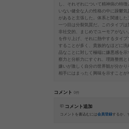
し、それぞれについて精神病の特徴
いない健全な人の性格の中に躁鬱気
があると主張した。体系と関連した
一つ目は分裂気質だ。このタイプは
非社交的、まじめでユーモアがない
を作り上げ、それに熱中するタイプ
することが多く、貴族的なほどに洗
品なことに対して極端に嫌悪感を示
察力と分析力にすぐれ、理路整然と
嫌いが激しく自分の世界観が分かり
相手にはまったく興味を示すことがな
コメント
0件
コメント追加
コメントを書込むには
会員登録
するか、