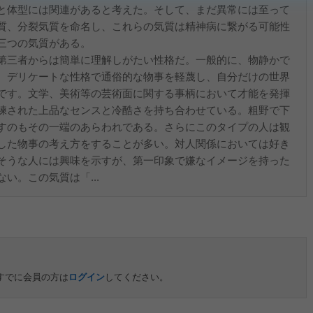
と体型には関連があると考えた。そして、まだ異常には至って
質、分裂気質を命名し、これらの気質は精神病に繋がる可能性
三つの気質がある。
第三者からは簡単に理解しがたい性格だ。一般的に、物静かで
。デリケートな性格で通俗的な物事を軽蔑し、自分だけの世界
です。文学、美術等の芸術面に関する事柄において才能を発揮
練された上品なセンスと冷酷さを持ち合わせている。粗野で下
すのもその一端のあらわれである。さらにこのタイプの人は観
した物事の考え方をすることが多い。対人関係においては好き
そうな人には興味を示すが、第一印象で嫌なイメージを持った
い。この気質は「...
すでに会員の方は
ログイン
してください。