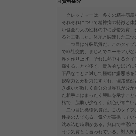
資料紹介
クレッチマーは、多くの精神病患者
それぞれについて精神病の特徴と体
い健全な人の性格の中に躁鬱気質、
ると主張した。体系と関連した三つ
一つ目は分裂気質だ。このタイプ
で非社交的、まじめでユーモアがな
界を作り上げ、それに熱中するタイ
揮することが多く、貴族的なほどに
下品なことに対して極端に嫌悪感を
観察力と分析力にすぐれ、理路整然
き嫌いが激しく自分の世界観が分か
た相手にはまったく興味を示すこと
格で、脂肪が少なく、顔色が青白い
二つ目は循環気質だ。このタイプ
性格の人である。気分が高揚してい
沈み込む時期がある。無口で生彩に
うつ気質とも言われている。対人関