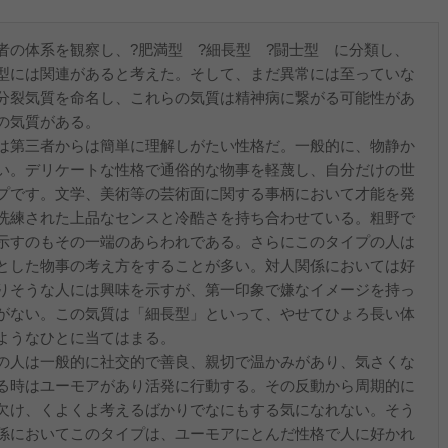
の体系を観察し、?肥満型 ?細長型 ?闘士型 に分類し、
型には関連があると考えた。そして、まだ異常には至っていな
分裂気質を命名し、これらの気質は精神病に繋がる可能性があ
の気質がある。
は第三者からは簡単に理解しがたい性格だ。一般的に、物静か
い。デリケートな性格で通俗的な物事を軽蔑し、自分だけの世
プです。文学、美術等の芸術面に関する事柄において才能を発
洗練された上品なセンスと冷酷さを持ち合わせている。粗野で
示すのもその一端のあらわれである。さらにこのタイプの人は
とした物事の考え方をすることが多い。対人関係においては好
りそうな人には興味を示すが、第一印象で嫌なイメージを持っ
がない。この気質は「細長型」といって、やせてひょろ長い体
ようなひとに当てはまる。
の人は一般的に社交的で善良、親切で温かみがあり、気さくな
る時はユーモアがあり活発に行動する。その反動から周期的に
欠け、くよくよ考えるばかりでなにもする気になれない。そう
係においてこのタイプは、ユーモアにとんだ性格で人に好かれ