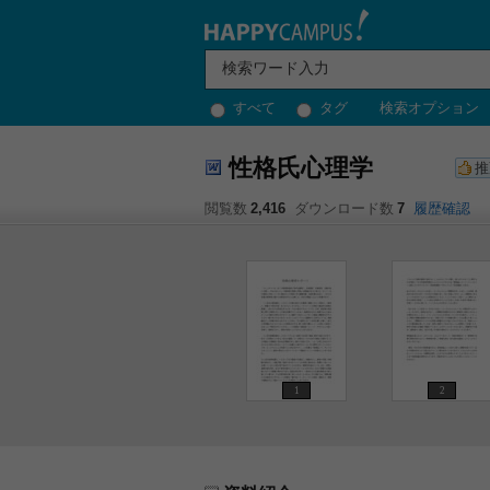
すべて
タグ
検索オプション
性格氏心理学
推
閲覧数
2,416
ダウンロード数
7
履歴確認
1
2