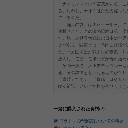
ナオミズムという言葉がある。こ
る。しかし、ナオミはただの淫らな
ているのだ。
「痴人の愛」は大正十三年三月に
連載された。この頃の日本は第一次
た。第一次世界大戦後の日本は世界
災があり、関東では一時的に経済が
た。一方国民は対戦中の好景気より
流入し、モガ・モボなどが現れ始め
その一方で、大正デモクラシーも
る。その象徴ともいえるものが１９
「青鞜」である。「青鞜」はそもそ
ゆく雑誌、という性格を帯びるように
一緒に購入された資料
(2)
プラトンの想起説についての考察
レポートの書き方