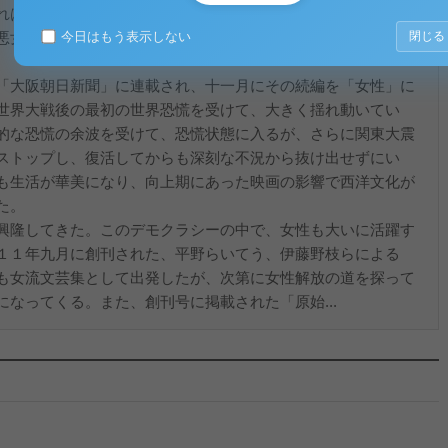
れは「知性も道徳感情もない妖婦の一典型」※１を表してい
今日はもう表示しない
悪女ではない。ナオミはこの時代を戦う女性たちの声を代弁し
閉じる
「大阪朝日新聞」に連載され、十一月にその続編を「女性」に
世界大戦後の最初の世界恐慌を受けて、大きく揺れ動いてい
的な恐慌の余波を受けて、恐慌状態に入るが、さらに関東大震
ストップし、復活してからも深刻な不況から抜け出せずにい
も生活が華美になり、向上期にあった映画の影響で西洋文化が
た。
興隆してきた。このデモクラシーの中で、女性も大いに活躍す
１１年九月に創刊された、平野らいてう、伊藤野枝らによる
も女流文芸集として出発したが、次第に女性解放の道を探って
なってくる。また、創刊号に掲載された「原始...