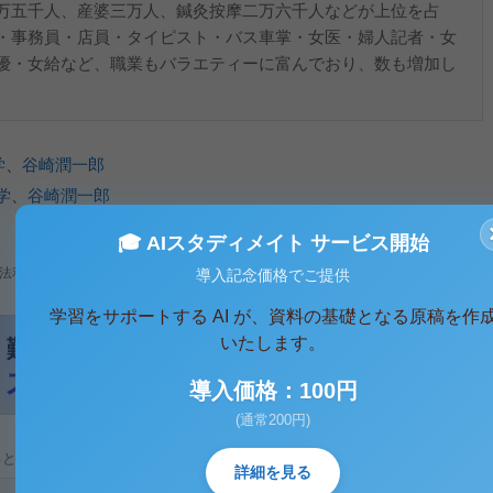
万五千人、産婆三万人、鍼灸按摩二万六千人などが上位を占
・事務員・店員・タイピスト・バス車掌・女医・婦人記者・女
優・女給など、職業もバラエティーに富んでおり、数も増加し
学
、
谷崎潤一郎
学
、
谷崎潤一郎
🎓 AIスタディメイト サービス開始
法利用、無断転載・配布は著作権法違反となります。
導入記念価格でご提供
学習をサポートする AI が、資料の基礎となる原稿を作
いたします。
導入価格：100円
(通常200円)
ると、テキストデータがみえます。 )
詳細を見る