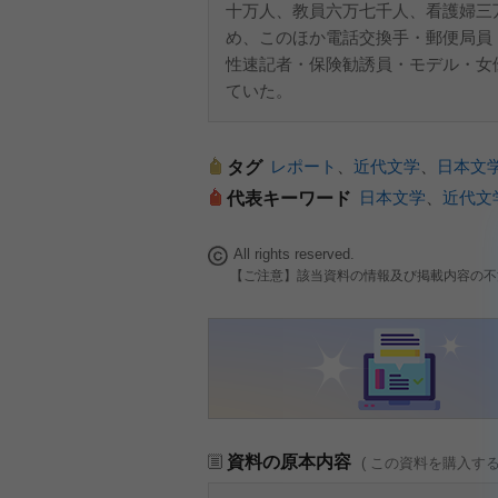
十万人、教員六万七千人、看護婦三
め、このほか電話交換手・郵便局員
性速記者・保険勧誘員・モデル・女
ていた。
レポート
、
近代文学
、
日本文
タグ
日本文学
、
近代文
代表キーワード
All rights reserved.
【ご注意】該当資料の情報及び掲載内容の不
資料の原本内容
( この資料を購入す