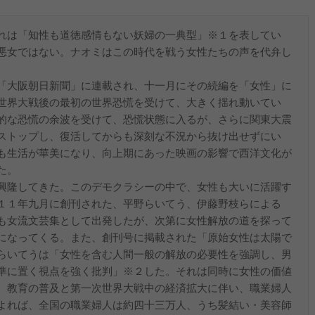
れは「知性も道徳感情もない妖婦の一典型」※１を表してい
悪女ではない。ナオミはこの時代を戦う女性たちの声を代弁し
「大阪朝日新聞」に連載され、十一月にその続編を「女性」に
世界大戦後の最初の世界恐慌を受けて、大きく揺れ動いてい
的な恐慌の余波を受けて、恐慌状態に入るが、さらに関東大震
ストップし、復活してからも深刻な不況から抜け出せずにい
も生活が華美になり、向上期にあった映画の影響で西洋文化が
た。
興隆してきた。このデモクラシーの中で、女性も大いに活躍す
１１年九月に創刊された、平野らいてう、伊藤野枝らによる
も女流文芸集として出発したが、次第に女性解放の道を探って
になってくる。また、創刊号に掲載された「原始女性は太陽で
らいてうは「女性を含む人間一般の解放の必要性を強調し、男
準に置く視点を強く批判」※２した。それは同時に女性の価値
、教育の普及と第一次世界大戦中の経済拡大に伴い、職業婦人
よれば、全国の職業婦人は約四十三万人、うち髪結い・美容師