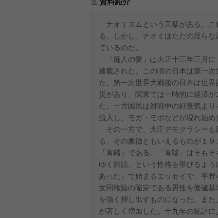
資料紹介
ナオミズムという言葉がある。こ
る。しかし、ナオミはただの淫らな
ているのだ。
「痴人の愛」は大正十三年三月に
連載された。この頃の日本は第一次
た。第一次世界大戦後の日本は世界
災があり、関東では一時的に経済が
た。一方国民は対戦中の好景気より
流入し、モガ・モボなどが現れ始め
その一方で、大正デモクラシーも
る。その象徴ともいえるものが１９
「青鞜」である。「青鞜」はそもそ
ゆく雑誌、という性格を帯びるよう
あった」で始まるエッセイで、平野
女同権論の陥穿である男性を価値基
を強く押し出すものになった。また
が著しく増加した。十九年の統計に