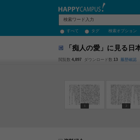
すべて
タグ
検索オプション
「痴人の愛」に見る日
閲覧数
4,897
ダウンロード数
13
履歴確認
1
2