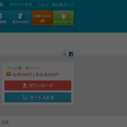
認
チャージする
へルプ
初心者ガイド
ページ数 :
4
ページ
会員
550円
非会員
660円
|
ダウンロード
カート入れる
広告