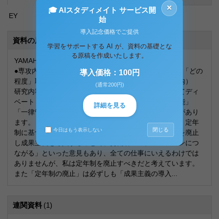
×
🎓 AIスタディメイト サービス開
EY
始
導入記念価格でご提供
資料の原本内容
学習をサポートする AI が、資料の基礎とな
る原稿を作成いたします。
YAMAHA
●専攻内容または研究内容を、「何を」「どうやって」「どの
導入価格：100円
程度」取り組んだか、具体的かつ簡潔に（４００字以内）
(通常200円)
研究内容はディベートの実践です。特に定年制についてディ
ベートしました。定年制には「計画的な人員管理が可能」
詳細を見る
「一律管理による紛争コストの軽減」などのメリットがあり
ます。しかし「転職希望者の割合が年々上昇する中で、定年
閉じる
今日はもう表示しない
制に基づく年功賃金は不適切になってくる」「定年制を廃止
し成果主義を導入することで、労働者のモチベーションにつ
ながる」といった意見もあり、全ての仕事にいえるわけでは
ありませんが、私は定年制を廃止すべきだと考えています。
また「定年制の廃止」は必ずしも「成果主義の導入...
連関資料
(1)