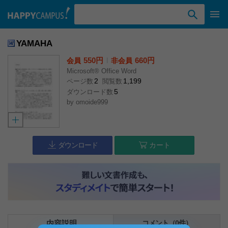
検索ワード入力
YAMAHA
550円
l
660円
会員
非会員
Microsoft® Office Word
2
1,199
ページ数
閲覧数
5
ダウンロード数
by
omoide999
ダウンロード
カート
内容説明
コメント（0件）