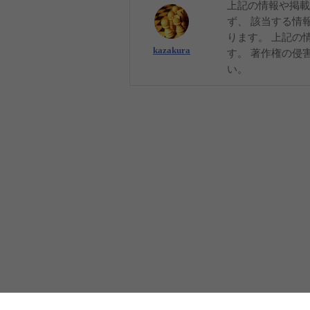
上記の情報や掲載
ず、 該当する情
ります。 上記の
kazakura
す。 著作権の侵
い。