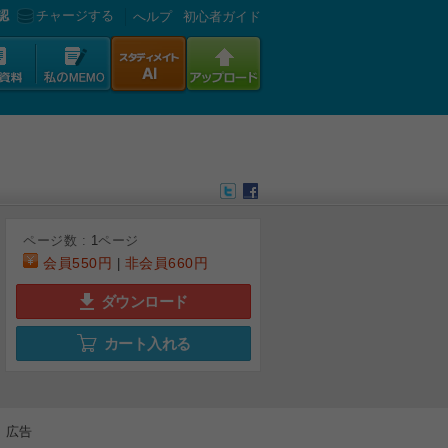
認
チャージする
へルプ
初心者ガイド
ページ数 :
1
ページ
会員
550円
非会員
660円
|
ダウンロード
カート入れる
広告