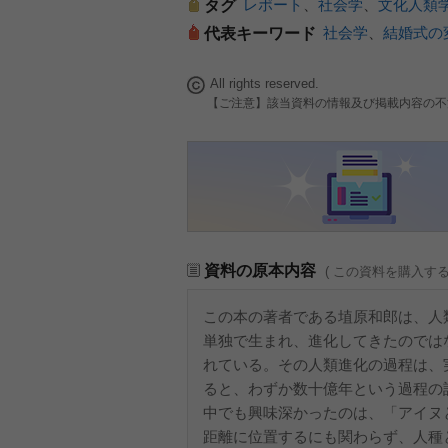
レポート
、
社会学
、
文化人類
タグ
社会学
、
結婚式の
代表キーワード
All rights reserved.
【ご注意】該当資料の情報及び掲載内容の不
資料の原本内容
( この資料を購入す
この本の著者である埴原和郎は、人
単独で生まれ、進化してきたのでは
れている。その人類進化の過程は、
ると、わずか数十億年という過程の
中でも興味深かったのは、「アイヌ
距離に位置するにも関わらず、人種