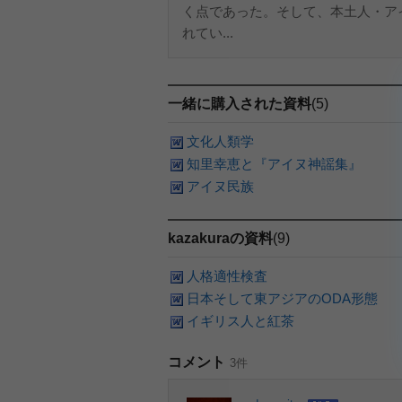
く点であった。そして、本土人・ア
れてい...
一緒に購入された資料
(5)
文化人類学
知里幸恵と『アイヌ神謡集』
アイヌ民族
kazakuraの資料
(9)
人格適性検査
日本そして東アジアのODA形態
イギリス人と紅茶
コメント
3件