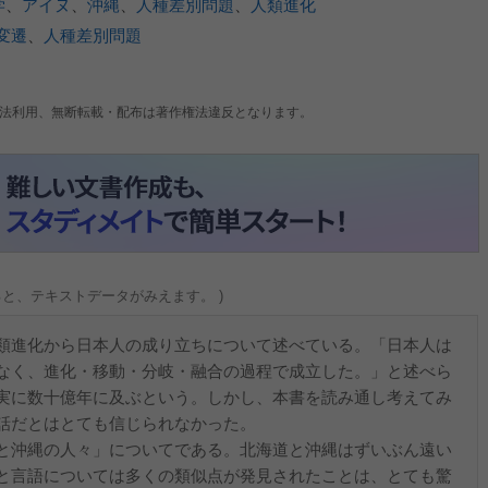
学
、
アイヌ
、
沖縄
、
人種差別問題
、
人類進化
変遷
、
人種差別問題
法利用、無断転載・配布は著作権法違反となります。
ると、テキストデータがみえます。 )
類進化から日本人の成り立ちについて述べている。「日本人は
なく、進化・移動・分岐・融合の過程で成立した。」と述べら
実に数十億年に及ぶという。しかし、本書を読み通し考えてみ
話だとはとても信じられなかった。
と沖縄の人々」についてである。北海道と沖縄はずいぶん遠い
と言語については多くの類似点が発見されたことは、とても驚