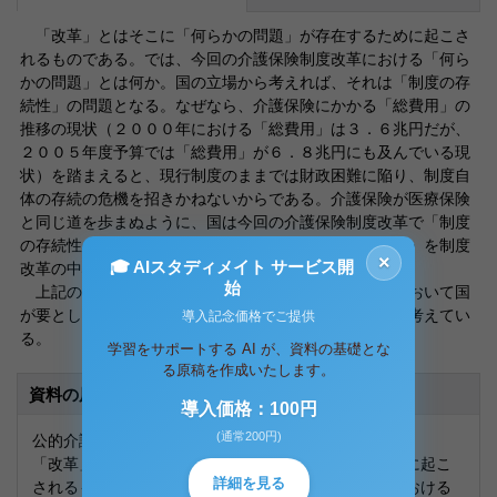
「改革」とはそこに「何らかの問題」が存在するために起こさ
れるものである。では、今回の介護保険制度改革における「何ら
かの問題」とは何か。国の立場から考えれば、それは「制度の存
続性」の問題となる。なぜなら、介護保険にかかる「総費用」の
推移の現状（２０００年における「総費用」は３．６兆円だが、
２００５年度予算では「総費用」が６．８兆円にも及んでいる現
状）を踏まえると、現行制度のままでは財政困難に陥り、制度自
体の存続の危機を招きかねないからである。介護保険が医療保険
と同じ道を歩まぬように、国は今回の介護保険制度改革で「制度
の存続性」を中心の問題とし、「給付の効率化・重点化」を制度
×
🎓 AIスタディメイト サービス開
改革の中心的方向性として打ち出しているはずである。
始
上記のことを踏まえると、今回の介護保険制度改革において国
が要としている改革は、「施設給付の見直し」だと私は考えてい
導入記念価格でご提供
る。
学習をサポートする AI が、資料の基礎とな
る原稿を作成いたします。
資料の原本内容
導入価格：100円
(通常200円)
公的介護保険制度改革の方向性について
「改革」とはそこに「何らかの問題」が存在するために起こ
詳細を見る
されるものである。では、今回の介護保険制度改革における