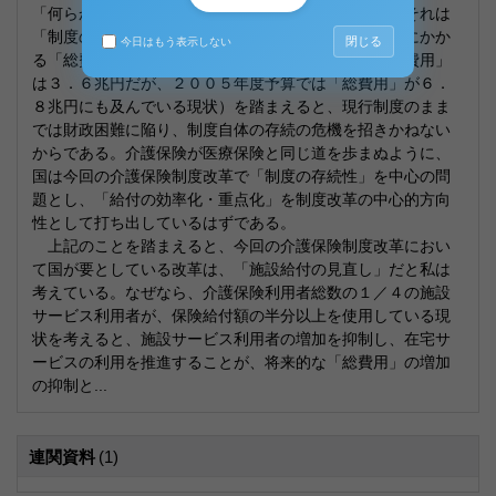
「何らかの問題」とは何か。国の立場から考えれば、それは
「制度の存続性」の問題となる。なぜなら、介護保険にかか
閉じる
今日はもう表示しない
る「総費用」の推移の現状（２０００年における「総費用」
は３．６兆円だが、２００５年度予算では「総費用」が６．
８兆円にも及んでいる現状）を踏まえると、現行制度のまま
では財政困難に陥り、制度自体の存続の危機を招きかねない
からである。介護保険が医療保険と同じ道を歩まぬように、
国は今回の介護保険制度改革で「制度の存続性」を中心の問
題とし、「給付の効率化・重点化」を制度改革の中心的方向
性として打ち出しているはずである。
上記のことを踏まえると、今回の介護保険制度改革におい
て国が要としている改革は、「施設給付の見直し」だと私は
考えている。なぜなら、介護保険利用者総数の１／４の施設
サービス利用者が、保険給付額の半分以上を使用している現
状を考えると、施設サービス利用者の増加を抑制し、在宅サ
ービスの利用を推進することが、将来的な「総費用」の増加
の抑制と...
連関資料
(1)