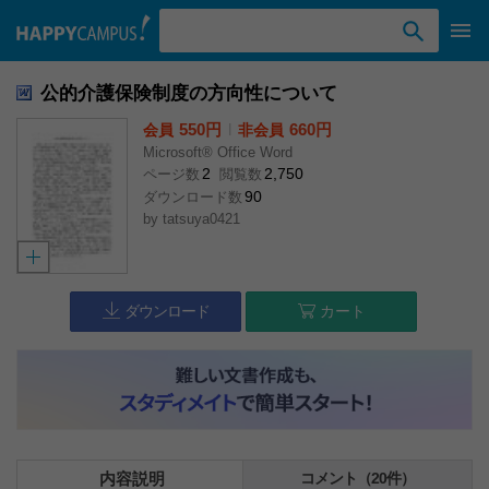
検索ワード入力
公的介護保険制度の方向性について
550円
l
660円
会員
非会員
Microsoft® Office Word
2
2,750
ページ数
閲覧数
90
ダウンロード数
by
tatsuya0421
ダウンロード
カート
内容説明
コメント（20件）