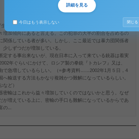
詳細を見る
今日はもう表示しない
閉じる
庁生活安全局）データによると、最近５年間における銃器発砲
々増加傾向にあると言える。この犯罪の大半の割合を占めるの
に関係している者が多い。しかし、ここ最近では暴力団関係者
、少しずつだが増加している。
断定する事出来ないが、現在日本に入って来ている銃器は着実
ら2002年ぐらいにかけて、ロシア製の拳銃『トカレフ』又は、
で急増しているらしい。（=参考資料……2002年1月５日，4
国へ輸送する方法もかなり複雑かつ難解になっているらしい。
ぶなど）
器密輸はこれから益々増加していくのではないかと思う。なぜ
だが増えている上に、密輸の手口も難解になっているからであ
...