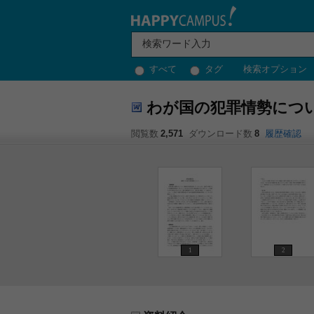
すべて
タグ
検索オプション
わが国の犯罪情勢につ
閲覧数
2,571
ダウンロード数
8
履歴確認
1
2