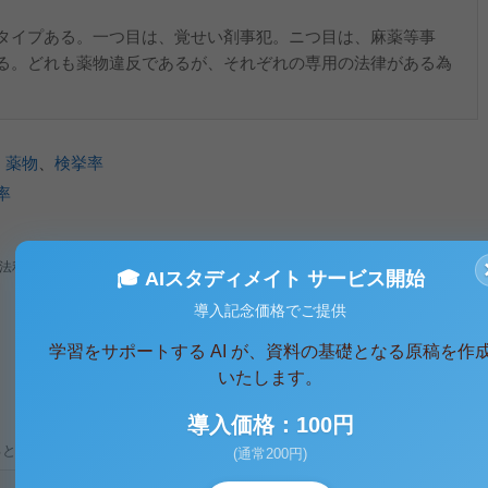
タイプある。一つ目は、覚せい剤事犯。ニつ目は、麻薬等事
る。どれも薬物違反であるが、それぞれの専用の法律がある為
、
薬物
、
検挙率
率
法利用、無断転載・配布は著作権法違反となります。
🎓 AIスタディメイト サービス開始
導入記念価格でご提供
学習をサポートする AI が、資料の基礎となる原稿を作
いたします。
導入価格：100円
ると、テキストデータがみえます。 )
(通常200円)