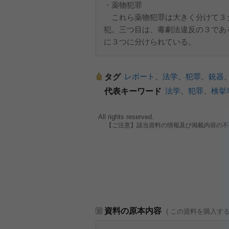
・薬物犯罪
これら薬物犯罪は大きく分けて３
犯。三つ目は、毒劇法違反の３であ
に３つに分けられている。
レポート
、
法学
、
犯罪
、
銃器
タグ
法学
、
犯罪
、
検挙
代表キーワード
All rights reserved.
【ご注意】該当資料の情報及び掲載内容の不
資料の原本内容
( この資料を購入す