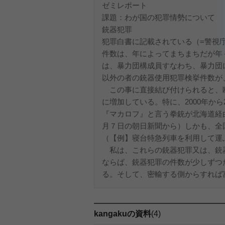
ゼミレポート
課題：わが国の犯罪情勢について
銃器犯罪
犯罪白書に記載されている（=警視
件数は、年によってまちまちだが年
は、暴力団構成員すなわち、暴力団
以外の者の銃器使用犯罪検挙件数が
この事に直接結び付けられると、
に増加している。特に、2000年か
『マカロフ』と言う拳銃が北海道経由
月７日の朝日新聞から）しかも、全
（【例】寝台特急列車を利用して運
私は、これらの銃器犯罪又は、銃
ならば、銃器犯罪の件数が少しずつ
る。そして、密輸する側からすれば富の
kangakuの資料
(4)