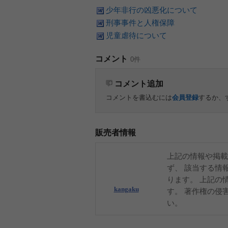
少年非行の凶悪化について
刑事事件と人権保障
児童虐待について
コメント
0件
コメント追加
コメントを書込むには
会員登録
するか、
販売者情報
上記の情報や掲載
ず、 該当する情
ります。 上記の
kangaku
す。 著作権の侵
い。