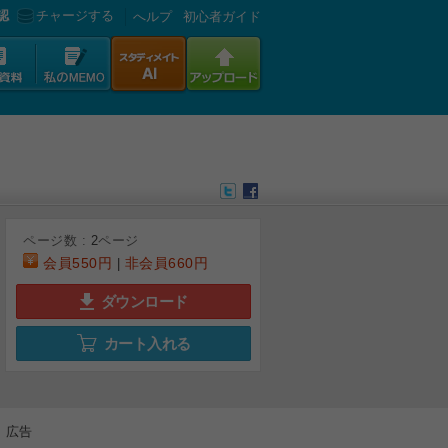
認
チャージする
へルプ
初心者ガイド
ページ数 :
2
ページ
会員
550円
非会員
660円
|
ダウンロード
カート入れる
広告