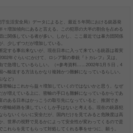
庁生活安全局）データによると、最近５年間における銃器発
年々増加傾向にあると言える。この犯罪の大半の割合を占める
団に関係している者が多い。しかし、ここ最近では暴力団関係
が、少しずつだが増加している。
断定する事出来ないが、現在日本に入って来ている銃器は着実
ら2002年ぐらいにかけて、ロシア製の拳銃『トカレフ』又は、
で急増しているらしい。（=参考資料……2002年1月５日，4
国へ輸送する方法もかなり複雑かつ難解になっているらしい。
ぶなど）
器密輸はこれから益々増加していくのではないかと思う。なぜ
だが増えている上に、密輸の手口も難解になっているからであ
富のある日本はかっこうの取引先になっていると、推測でき
の密輸経路を潰していくしか手はないと考える。現在の銃器犯
ならないくらいに安全だが、国内だけを見てみると危険度は高
か、世界の視野で見るかによって安全性が変わってくるので是
でこれらを見てもらって対処してくれる事をせつに、願う。