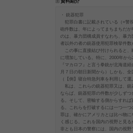
資料紹介
・ 銃器犯罪
犯罪白書に記載されている（=警視
砲件数は、年によってまちまちだが
のは、暴力団構成員すなわち、暴力
者以外の者の銃器使用犯罪検挙件数
この事に直接結び付けられると、
に増加している。特に、2000年か
『マカロフ』と言う拳銃が北海道経由
月７日の朝日新聞から）しかも、全
（【例】寝台特急列車を利用して運
私は、これらの銃器犯罪又は、銃
ならば、銃器犯罪の件数が少しずつ
る。そして、密輸する側からすれば
る。これらを打破するには一つ一つ
罪は、確かにアメリカとは比べ物に
く感じる。これを国内の視野と見る
非とも日本の警察には、国内の視野