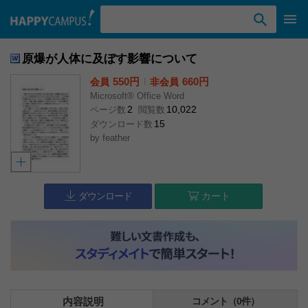
検索ワード入力
原爆が人体に及ぼす影響について
550円
l
660円
会員
非会員
Microsoft® Office Word
2
10,022
ページ数
閲覧数
15
ダウンロード数
by
feather
ダウンロード
カート
内容説明
コメント（0件）