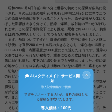
昭和20年8月6日午前8時15分に世界で初めての原爆が広島に投
下され、その三日後の昭和20年8月9日午前11時2分に世界で二つ
目の原爆が長崎に投下されることとなった。原子爆弾が人体に及
ぼした影響は大きく分けて、熱線、爆風、放射能の三つが挙げら
れます。この原子爆弾投下により推定、死者は約74,000人、負傷
者は約75,000人という、とてつもない被害をもたらしました。
まず、熱線ついてですが、爆発の瞬間、空中に発生した火球は
１秒後には直径280メートル程の大きさとなり、爆心地の温度は
3000-4000度、表面温度は5000度にまで達したそうです。通常の
火傷では考えられない被害で、重傷になると皮は焼けただれ、次
第に剥がれ落ち、皮下の組織や骨までもが露出しました。特に爆
心地から、１キロ以内のあまり離れていない場所で、遮るものが
一切無いまま熱線を直射した人は、致命的なダメージを受け、そ
×
🎓 AIスタディメイト サービス開
の殆どが即死か数日のうちに亡くなったということです。
始
次に爆風が及ぼした被害について。爆発の瞬間、周りの空気が
膨張し、強烈な爆風が生み出されました。何十トンにも及ぶ圧力
導入記念価格でご提供
が殆ど全ての建物を破壊し、人々も吹き飛ばされたということで
学習をサポートする AI が、資料の基礎とな
す。また、爆風によって、粉々になった無数のガラスの破片が
る原稿を作成いたします。
人々に突き刺さるという信じられない被害も起きています。
そして、三つ目に放射線がもたらす人体への影響について。放
導入価格：100円