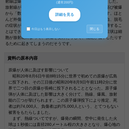
射線は爆心地から2キロメートル以内に強く降りそそぎました。
(通常200円)
放射線が上の二つの被害と少し違うところは、放射能を浴び被爆
から「数日後」に突然亡くなるという場合もあるからです。ほと
詳細を見る
んど外傷の無い人でも原因不明の高熱や嘔吐、下痢、出血、脱毛
の症状が現れます。当時の日本では、これらの症状を治療するこ
閉じる
今日はもう表示しない
とはできませんでした。嘔吐、下痢、出血、脱毛などの症状は細
胞が放射能によって、損傷を受けたりして、機能が低下したりす
るために起きてしまうのだそうです。
資料の原本内容
原爆が人体に及ぼす影響について
昭和20年8月6日午前8時15分に世界で初めての原爆が広島
に投下され、その三日後の昭和20年8月9日午前11時2分に世
界で二つ目の原爆が長崎に投下されることとなった。原子爆
弾が人体に及ぼした影響は大きく分けて、熱線、爆風、放射
能の三つが挙げられます。この原子爆弾投下により推定、死
者は約74,000人、負傷者は約75,000人という、とてつもない
被害をもたらしました。
まず、熱線ついてですが、爆発の瞬間、空中に発生した火
球は１秒後には直径280メートル程の大きさとなり、爆心地の