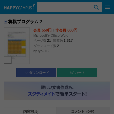
検索ワード入力
将棋プログラム２
550円
l
660円
会員
非会員
Microsoft® Office Word
21
1,617
ページ数
閲覧数
2
ダウンロード数
by
ryo2112
ダウンロード
カート
内容説明
コメント（0件）