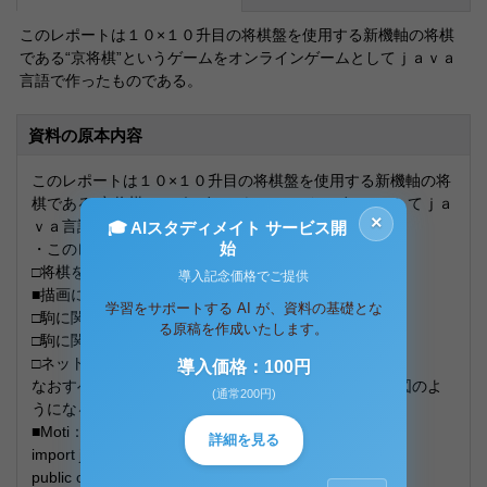
このレポートは１０×１０升目の将棋盤を使用する新機軸の将棋
である“京将棋”というゲームをオンラインゲームとしてｊａｖａ
言語で作ったものである。
資料の原本内容
このレポートは１０×１０升目の将棋盤を使用する新機軸の将
棋である“京将棋”というゲームをオンラインゲームとしてｊａ
×
ｖａ言語で作ったものである。
🎓 AIスタディメイト サービス開
始
・このレポートは長すぎるため５つに分かれています。
□将棋を始めるクラス
導入記念価格でご提供
■描画に関するクラス
学習をサポートする AI が、資料の基礎とな
□駒に関するクラス（その１）
る原稿を作成いたします。
□駒に関するクラス（その２）
□ネットワークに関するクラス
導入価格：100円
なおすべてのソースをコンパイルし、実行すると下の図のよ
(通常200円)
うになる。
■Moti：持ち駒の絵を出力します。
詳細を見る
import javax.swing.ImageIcon;
public class Moti extends Thread {