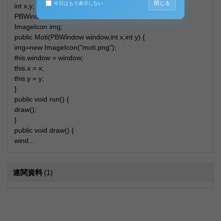
閉じる
今日はもう表示しない
int x,y;
PBWindow window;
ImageIcon img;
public Moti(PBWindow window,int x,int y) {
img=new ImageIcon("moti.png");
this.window = window;
this.x = x;
this.y = y;
}
public void run() {
draw();
}
public void draw() {
wind...
連関資料
(1)