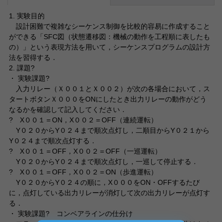
1. 実験目的
設計困難で複雑なシーケンス制御を比較的容易に作成すること
ができる「SFC図（状態遷移図：機械の動作を工程順に表したも
の）」という表現方法を用いて，シーケンスプログラムの設計方
法を習得する．
2. 課題?
・ 実験課題?
入力リレー（Ｘ００１とＸ００２）が次の各場合において，ス
タートボタンＸ０００をONにしたとき出力リレーの動作がどう
なるかを確認して記入してください．
? X００１＝ON，X００２＝OFF（連続運転）
Y０２０からY０２４まで順次点灯し，二順目からY０２１から
Y０２４まで順次点灯する．
? X００１＝OFF，X００２＝OFF（一巡運転）
Y０２０からY０２４まで順次点灯し，一巡して停止する．
? X００１＝OFF，X００２＝ON（歩進運転）
Y０２０からY０２４の順に，X０００をON・OFFするたび
に，点灯している出力リレーが消灯して次の出力リレーが点灯す
る．
・ 実験課題? コンベアラインの仕分け