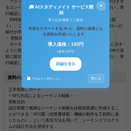
フラップを切換えて，荷物を１対２の比率で交互に仕分けさせ
×
🎓 AIスタディメイト サービス開
るコンベアラインのSFC図の作成およびコーディングを行い，実
始
行確認してください．
同時移行禁止のために，信号のパルス化を行っている（図
導入記念価格でご提供
１）．これがないと，ステートS0からS20へ，S20からS21への
学習をサポートする AI が、資料の基礎とな
移行が早すぎて，全ての状態が同時に行われてしまう．
る原稿を作成いたします。
・ 実験課題? モータの順序始動，停止
モータM１〜M２を図１４（実験指導書８ページ参照）に示す
導入価格：100円
ように指導スイッチのONで順次始動し，停止スイッチのONで逆
(通常200円)
順に順次停止させるSFC図の作成およびコーディングを行い，実
行確認してください．
詳細を見る
資料の原本内容
閉じる
今日はもう表示しない
工学実験レポート
~ SFC方式によるシーケンス制御 ~
実験目的
設計困難で複雑なシーケンス制御を比較的容易に作成するこ
とができる「SFC図（状態遷移図：機械の動作を工程順に表
したもの）」という表現方法を用いて，シーケンスプログラ
ムの設計方法を習得する．