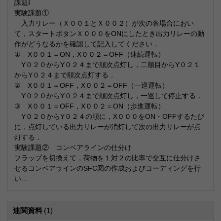
課題Ⅰ
実験課題①
入力リレー（Ｘ００１とＸ００２）が次の各場合におい
て，スタートボタンＸ０００をONにしたとき出力リレーの動
作がどうなるかを確認して記入してください．
① X００１＝ON，X００２＝OFF（連続運転）
Y０２０からY０２４まで順次点灯し，二順目からY０２１
からY０２４まで順次点灯する．
② X００１＝OFF，X００２＝OFF（一巡運転）
Y０２０からY０２４まで順次点灯し，一巡して停止する．
③ X００１＝OFF，X００２＝ON（歩進運転）
Y０２０からY０２４の順に，X０００をON・OFFするたび
に，点灯している出力リレーが消灯して次の出力リレーが点
灯する．
実験課題② コンベアラインの仕分け
フラップを切換えて，荷物を１対２の比率で交互に仕分けさ
せるコンベアラインのSFC図の作成およびコーディングを行
い...
連関資料
(1)