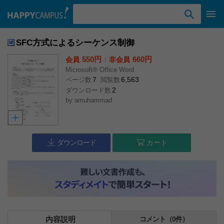
検索ワード入力
SFC方式によるシーケンス制御
550円
l
660円
会員
非会員
Microsoft® Office Word
7
6,563
ページ数
閲覧数
2
ダウンロード数
by
amuhammad
ダウンロード
カート
内容説明
コメント（0件）