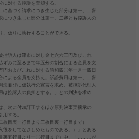
分に対する控訴を棄却する。
二に基づく請求につき生じた部分は第一、二審
求につき生じた部分は第一、二審とも控訴人の
り、仮りに執行することができる。
被控訴人は津市に対し金七六六三円及びこれ
払ずみに至るまで年五分の割合による金員を支
万円およびこれに対する昭和四〇年一月一四日
合による金員を支払え。訴訟費用は第一、二審
判決並びに仮執行の宣言を求め、被控訴代理人
用は控訴人の負担とする。」との判決を求め
は、次に付加訂正するほか原判決事実摘示の
引用する。
二枚目表一行目より三枚目裏一行目まで）
入役をしてなさしめたものである。）」とある
目裏五行目より一〇行目まで）中、「………が