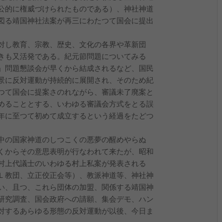
公的に権威づけられたものである）、神社神道
図る靖国神社法案が再三にわたつて国会に提出
対し教育、宗教、歴史、文化の各界や革新団
きも又活発である。紀元節問題についてみる
」問題懇談会が早くから結成されるなど、国民
景に反対運動が持続的に展開され、そのため紀
つて国会に提案さのれながら、審議未了廃案と
めることとする、いわゆる審議会方式をとる誤
年に至つて初めて成立するという経過をたどつ
中の国家神道のしつこくの悪夢の醒めやらぬ
くからその意思表明が行なわれて来たが、昭和
村上代議士のいわゆる村上私案が発表される
Ｌ教団、立正佼正会等）、教派神道等、神社神
い、且つ、これら団体の加盟、関係する靖国神
研究調査、国会政府への請願、集会デモ、ハン
対するあらゆる形態の反対運動が以後、今日ま