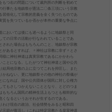
をもつ右の問題について裁判所の判断を初めて
の行事たる地鎮祭が憲法二〇条三項にいう宗教
る習俗化して宗教的意義を全く失つたものであ
実質を失つているか否かが本件の重要な争点に
道においては後にも述べるように地鎮祭と同
しての日常の活動が行なわれていることであ
とされた場合はもちろんのこと、地鎮祭が宗教
とがあるとすれば、〃神社は宗教に非ず〃とさ
同様に神社神道は真実宗教であるにかかわら
いことになる。したがつて神社神道と国や公共
り結局他宗教の上に立つてこれを抑圧し、また
りかねない。更に地鎮祭その他の神社の祭儀が
とになれば、国や公共団体が国民に対し公権力
してもさしつかえないこととなり、とどのつま
はもちろん国民の精神生活上もつとも根幹的な
危くなるというおそれが生ずるのである。
りわけ現在の政治、社会情勢をみると昭和四
紀元節が復活し（これは特定宗教たる皇室神道