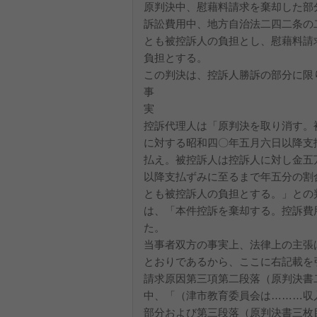
原判決中、慰藉料請求を棄却した部
訴訟費用中、地方自治法二四二条の
とも被控訴人の負担とし、慰藉料請
負担とする。
この判決は、控訴人勝訴の部分に限
事
実
控訴代理人は「原判決を取り消す。
に対する昭和四〇年五月六日以降支
払え。被控訴人は控訴人に対し金五
以降支払ずみに至るまで年五分の割
とも被控訴人の負担とする。」との
は、「本件控訴を棄却する。控訴費
た。
当事者双方の事実上、法律上の主張
とおりであるから、ここに右記載を
請求原因第三項第二段落（原判決書
中、「（津市教育委員会は………収
部分および第三段落（原判決書三枚