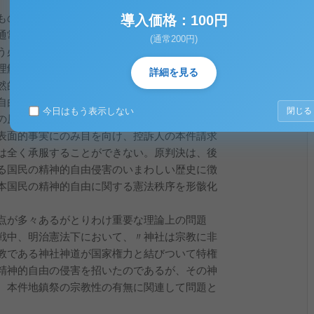
ものは、いわば日常的に行なわれているので
導入価格：100円
通常は極めて少額であるから、これを違憲違法
(通常200円)
う必要はないとの考えがあるとすれば、右見解
理解を欠くものといわなければならない。成
詳細を見る
然的事実は、日常的儀式に関する少額の金員支
自由の中核をなす、否、基本的人権の根幹をな
今日はもう表示しない
閉じる
の原則に関わる憲法上の重要な問題が潜んでい
表面的事実にのみ目を向け、控訴人の本件請求
は全く承服することができない。原判決は、後
る国民の精神的自由侵害のいまわしい歴史に徴
本国民の精神的自由に関する憲法秩序を形骸化
点が多々あるがとりわけ重要な理論上の問題
戦中、明治憲法下において、〃神社は宗教に非
教である神社神道が国家権力と結びついて特権
精神的自由の侵害を招いたのであるが、その神
、本件地鎮祭の宗教性の有無に関連して問題と