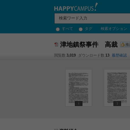
すべて
タグ
検索オプション
津地鎮祭事件 高裁
推
閲覧数
3,019
ダウンロード数
13
履歴確認
1
2