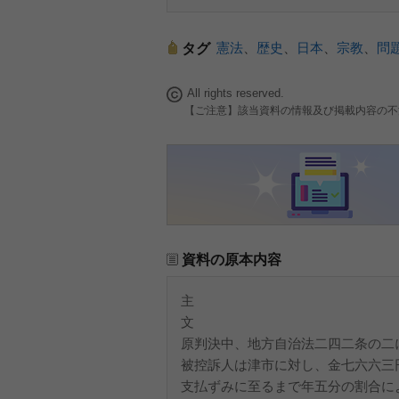
憲法
、
歴史
、
日本
、
宗教
、
問
タグ
All rights reserved.
【ご注意】該当資料の情報及び掲載内容の不
資料の原本内容
主
文
原判決中、地方自治法二四二条の二
被控訴人は津市に対し、金七六六三
支払ずみに至るまで年五分の割合に