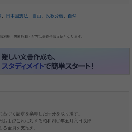
題
、
日本国憲法
、
自由
、
政教分離
、
自然
法利用、無断転載・配布は著作権法違反となります。
に基づく請求を棄却した部分を取り消す。
円およびこれに対する昭和四〇年五月六日以降
よる金員を支払え。