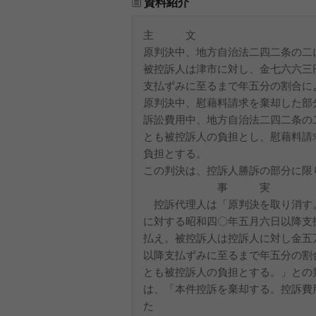
資料紹介
主 文
原判決中、地方自治法二四二条の二
被控訴人は津市に対し、金七六六三
支払ずみに至るまで年五分の割合に
原判決中、慰藉料請求を棄却した部
訴訟費用中、地方自治法二四二条の
とも被控訴人の負担とし、慰藉料請
負担とする。
この判決は、控訴人勝訴の部分に限
事 実
控訴代理人は「原判決を取り消す
に対する昭和四〇年五月六日以降支
払え。被控訴人は控訴人に対し金五
以降支払ずみに至るまで年五分の割
とも被控訴人の負担とする。」との
は、「本件控訴を棄却する。控訴費
た