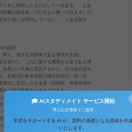
でこれに関与したものというべきある。」とあ
判決書六枚目表一三行目より裏一行目まで）の
支出行為には関与していない。」とある部分
持の訴訟
。即ち、地方公共団体である津市が主催し
祭を挙行し、これに要する費用を公金である津
〇条及び八九条に違反するから、右公金の支出
は、右憲法の各条項及び地方自治法二条一五
憲違法に支出した右金員（初穂料、供物青物代
償せよ等の請求をなすものである。
に則つた地鎮祭がしばしば挙行されている
🎓 AIスタディメイト サービス開始
地方公共団体が主催して行うことは政教分離の
導入記念価格でご提供
いては許されず、行政実例をみるも、昭和二一
宛内務・文部次官通達以降今日に至るまで、一
学習をサポートする AI が、資料の基礎となる原稿を作
行事を地方公共団体が主催することを厳しく禁
いたします。