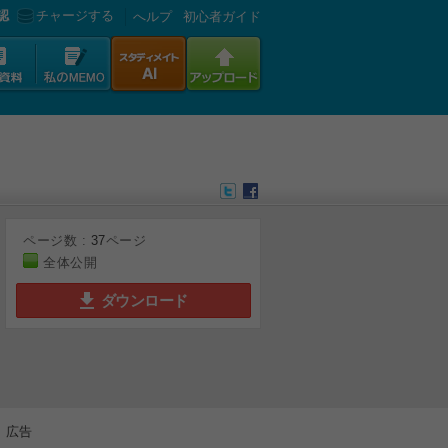
認
チャージする
へルプ
初心者ガイド
ページ数 :
37
ページ
全体公開
ダウンロード
6
7
8
9
広告