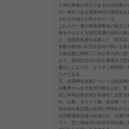
と神社神道の祭日である紀元節祭が
の一神社である靖国神社の国営化を
されその成立が期されている。
これらの一連の神道国教化の動きに
体を中心とする国民各層の反対の動
と、右国民各層を結集した「紀元節
多数の根強い紀元節反対の勢いを背
元節法案は昭和三二年以来九回に渡
なり、建国記念日の日を審議会で定
魔化しによつて、ようやく昭和四一
たのである。
又、靖国神社法案については戦前戦
宗教界からまず反対の動きが出、早
四二年同法案作成が具体化し自民党
や、仏教、キリスト教、新宗教（Ｐ
道以外の各宗派が反対の声明を行な
社問題連絡会議が結成され、法案の
スト、霊じ簿抹消の請求等同法案に