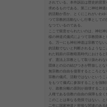
されている。本件訴訟は歴史的背景
求めるものである。第二に神社神道
的活動か否か、とくにこれがいわゆ
つて宗教的活動ないし行事としての
なつているのである。
ここで留意せられたいのは、神社神
様の神道式儀式によつて宗教団体と
る。万一にも神社神道は宗教でない
的活動でないと判断されるようなこ
れた戦前の宗教暗黒時代におけると
ず、憲法上宗教として取り扱われな
団体との公の結びつきが野放しとな
無宗教の自由を侵害するところとな
宗教の儀式、活動ではないというこ
をもつて儀式に参加することを強制
り、政教分離の原則が崩壊すること
人権である信教の自由の保障も全く
このことは単なる危惧ではない。と
二年に国家神道と密接な関連のある