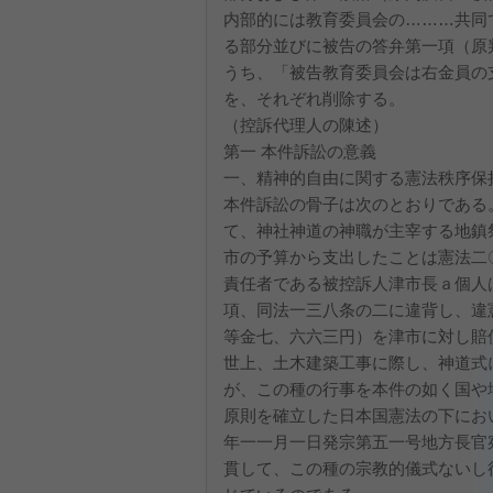
内部的には教育委員会の………共同
る部分並びに被告の答弁第一項（原
うち、「被告教育委員会は右金員の
を、それぞれ削除する。
（控訴代理人の陳述）
第一 本件訴訟の意義
一、精神的自由に関する憲法秩序保
本件訴訟の骨子は次のとおりである
て、神社神道の神職が主宰する地鎮
市の予算から支出したことは憲法二
責任者である被控訴人津市長ａ個人
項、同法一三八条の二に違背し、違
等金七、六六三円）を津市に対し賠
世上、土木建築工事に際し、神道式
が、この種の行事を本件の如く国や
原則を確立した日本国憲法の下にお
年一一月一日発宗第五一号地方長官
貫して、この種の宗教的儀式ないし