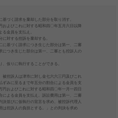
に基づく請求を棄却した部分を取り消す。
円およびこれに対する昭和四〇年五月六日以降
よる金員を支払え。
分に対する控訴を棄却する。
二に基づく請求につき生じた部分は第一、二審
求につき生じた部分は第一、二審とも控訴人の
り、仮りに執行することができる。
。被控訴人は津市に対し金七六六三円及びこれ
払ずみに至るまで年五分の割合による金員を支
万円およびこれに対する昭和四〇年一月一四日
合による金員を支払え。訴訟費用は第一、二審
判決並びに仮執行の宣言を求め、被控訴代理人
用は控訴人の負担とする。」との判決を求め