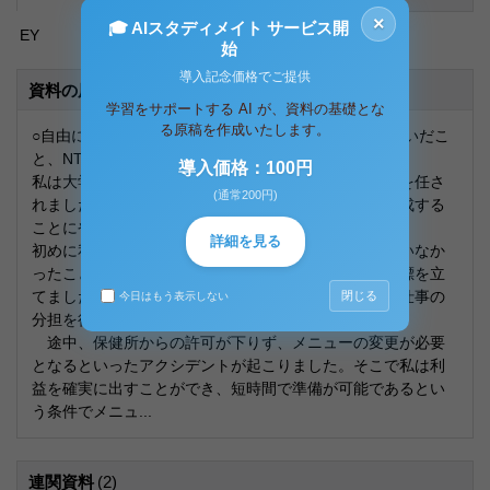
×
🎓 AIスタディメイト サービス開
EY
始
導入記念価格でご提供
資料の原本内容
学習をサポートする AI が、資料の基礎とな
る原稿を作成いたします。
○自由に自己PRしてください。(例：学生時代に力を注いだこ
と、NTT西日本でやりたいこと)
導入価格：100円
私は大学２年生の時に、サークルで学祭の企画責任者を任さ
(通常200円)
れました。学祭を通じて私は、皆で協力して目標を達成する
ことにやりがいを感じるようになりました。
詳細を見る
初めに私は、学祭の規模と過去２年間で黒字を出せていなか
ったことを考慮して「１万円の黒字を出す」という目標を立
てました。そして周囲の協力を求め、計画表の配布と仕事の
閉じる
今日はもう表示しない
分担を行いました。
途中、保健所からの許可が下りず、メニューの変更が必要
となるといったアクシデントが起こりました。そこで私は利
益を確実に出すことができ、短時間で準備が可能であるとい
う条件でメニュ...
連関資料
(2)