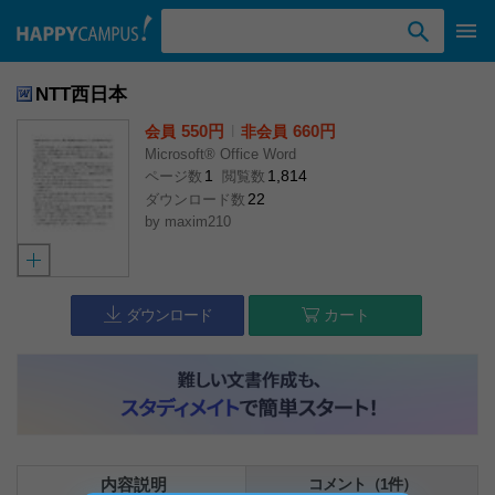
検索ワード入力
NTT西日本
550円
l
660円
会員
非会員
Microsoft® Office Word
1
1,814
ページ数
閲覧数
22
ダウンロード数
by
maxim210
ダウンロード
カート
内容説明
コメント（1件）