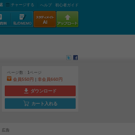
認
チャージする
へルプ
初心者ガイド
ページ数 :
1
ページ
会員
550円
非会員
660円
|
ダウンロード
カート入れる
広告