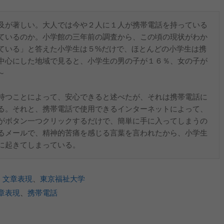
及が著しい。大人では今や２人に１人が携帯電話を持っている
ているのか。小学館の三年前の調査から、この頃の現状がわか
ている」と答えた小学生は５%だけで、ほとんどの小学生は携
中心にした地域で見ると、小学生の男の子が１６％、女の子が
～
持つことによって、安心できると述べたが、それは携帯電話に
る。それと、携帯電話で使用できるインターネットによって、
がボタン一つクリックするだけで、簡単に手に入ってしまうの
るメールで、精神的苦痛を感じる言葉を言われたから、小学生
に起きてしまっている。
、
文章表現
、
東京福祉大学
章表現
、
携帯電話