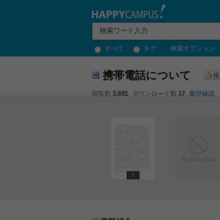
すべて
タグ
検索オプション
携帯電話について
推
閲覧数
3,691
ダウンロード数
17
履歴確認
1