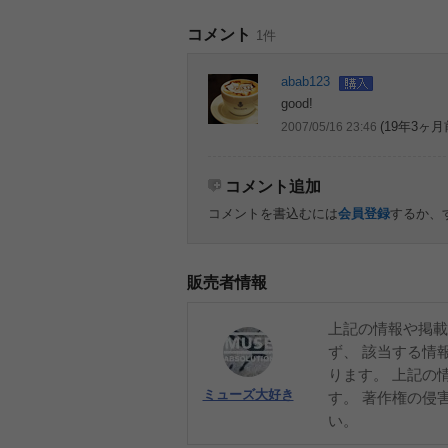
コメント
1件
abab123
good!
(19年3ヶ月
2007/05/16 23:46
コメント追加
コメントを書込むには
会員登録
するか、
販売者情報
上記の情報や掲載
ず、 該当する情
ります。 上記の
ミューズ大好き
す。 著作権の侵
い。