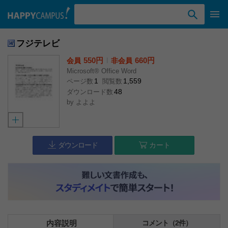
検索ワード入力
フジテレビ
550円
l
660円
会員
非会員
Microsoft® Office Word
1
1,559
ページ数
閲覧数
48
ダウンロード数
by
よよよ
ダウンロード
カート
内容説明
コメント（2件）