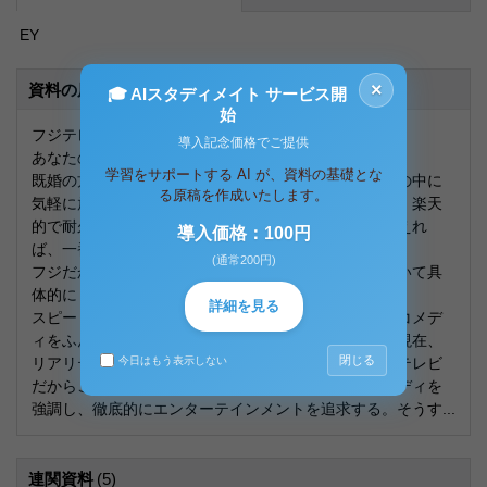
EY
×
資料の原本内容
🎓 AIスタディメイト サービス開
始
フジテレビ
導入記念価格でご提供
あなたの取り扱い説明書（100文字以内）
学習をサポートする AI が、資料の基礎とな
既婚の方、１８歳未満の方でも扱える簡単設計。集団の中に
る原稿を作成いたします。
気軽に放り込めば、全力で集団を楽しく円滑にします。楽天
的で耐久性に優れますが、飴と鞭を３：７の割合で与えれ
導入価格：100円
ば、一番能力を発揮・維持できます。
(通常200円)
フジだからこそできる番組、フジでやりたい番組について具
体的に（200文字以内）
詳細を見る
スピード、スリル、サスペンスを基調にアクションとコメデ
ィをふんだんに盛り込んだ刑事ドラマを制作したい。現在、
閉じる
リアリティを追求したドラマが主流だが、それよりもテレビ
今日はもう表示しない
だからこそできるストーリー展開、アクション、コメディを
強調し、徹底的にエンターテインメントを追求する。そうす...
連関資料
(5)