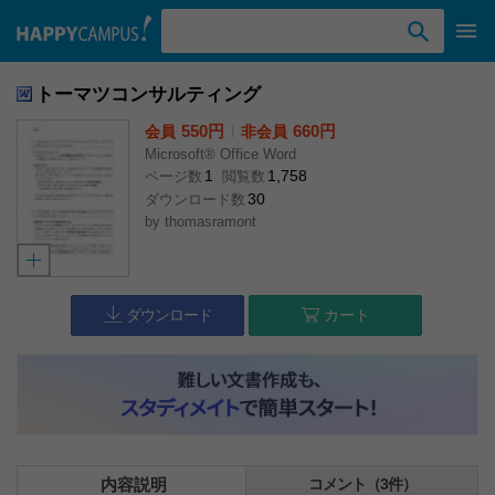
検索ワード入力
トーマツコンサルティング
550円
l
660円
会員
非会員
Microsoft® Office Word
1
1,758
ページ数
閲覧数
30
ダウンロード数
by
thomasramont
ダウンロード
カート
内容説明
コメント（3件）