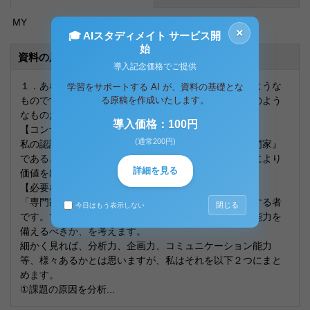
MY
×
🎓 AIスタディメイト サービス開
始
資料の原本内容
導入記念価格でご提供
１．あなたが考えるコンサルタントのイメージはどのような
学習をサポートする AI が、資料の基礎とな
ものですか。また、コンサルタントに必要なものはどのよう
る原稿を作成いたします。
なものだと考えますか。
導入価格：100円
【コンサルタントのイメージ】
(通常200円)
私の認識ではコンサルタントは、『経営課題解決の専門家』
であると考えています。そして専門家として課題解決により
詳細を見る
価値を出す事、がその仕事だと考えています。
【必要なもの】
「専門家」とは特定分野の秀でた能力にて価値を提供する者
閉じる
今日はもう表示しない
です。では、経営課題解決の専門家ならばどのような能力を
備えるべきか、を考えます。
細かく見れば、分析力、企画力、コミュニケーション能力
等、様々あるかとは思いますが、私はそれを以下２つにまと
めます。
①課題の原因を分析...