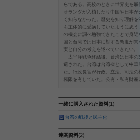
らである。高校のときに世界史を履
オランダが入植したり中国や日本が
く知らなかった。歴史を知り理解を
も主体的に受講していたように思う
の機会に調べ勉強できたことで身近
国と台湾では日本に対する態度が異
実と自分の考えを述べていきたい。
太平洋戦争終結後、台湾は日本の
還された。台湾は台湾省として中華
た。行政長官が行政、立法、司法の
権限を有していた。公有・私有財産は
一緒に購入された資料
(1)
台湾の戦後と民主化
連関資料
(2)