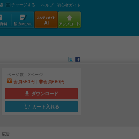
認
チャージする
へルプ
初心者ガイド
ページ数 :
2
ページ
会員
550円
非会員
660円
|
ダウンロード
カート入れる
広告