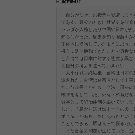
資料紹介
自分がなぜこの授業を受講しよう
である。高校のときに世界史を履修
ランダが入植したり中国や日本が介
知らなかった。歴史を知り理解を深
主体的に受講していたように思う。
機会に調べ勉強できたことで身近な
と台湾では日本に対する態度が異な
と自分の考えを述べていきたい。
太平洋戦争終結後、台湾は日本の
還された。台湾は台湾省として中華
た。行政長官が行政、立法、司法の
権限を有していた。公有・私有財産
資本として統治体制を築いていった
した。「島から逃げ出す一匹の犬（
ポスターがあちこちにあったという
ことができる。豚は食って寝るだけ
また言葉の問題が生じていた。台