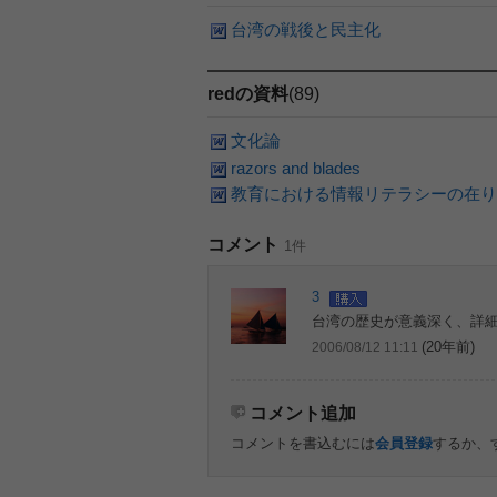
台湾の戦後と民主化
redの資料
(89)
文化論
razors and blades
教育における情報リテラシーの在り
コメント
1件
3
台湾の歴史が意義深く、詳
(20年前)
2006/08/12 11:11
コメント追加
コメントを書込むには
会員登録
するか、