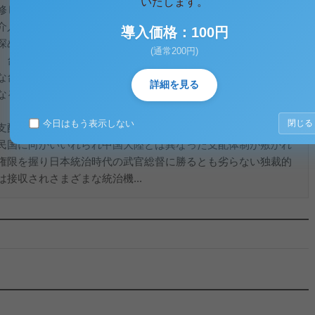
いたします。
修していたので多少は台湾の歴史というものを知っていたが、
介入していくなど台湾を主体的に見た歴史というものはまった
導入価格：100円
深めることが昔から好きであり関心を持っていたので講義自体
(通常200円)
。台湾の戦後というものにはまったく知識がなかったので、こ
な台湾という意識が生まれた。何故他の日本の植民国となった
詳細を見る
なるのか、その民主化の過程で何が起こったのか、について史
今日はもう表示しない
閉じる
支配から独立し、満州などの他の地域とともに、中華民国に返
民国に向かいいれられ中国大陸とは異なった支配体制が敷かれ
権限を握り日本統治時代の武官総督に勝るとも劣らない独裁的
接収されさまざまな統治機...