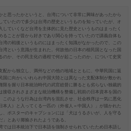
かと思ったかというと、台湾について非常に興味があったから
していたので多少は台湾の歴史というものを知っていたが、オ
入していくなど台湾を主体的に見た歴史というものはまったく
めることが昔から好きであり関心を持っていたので講義自体も
台湾の戦後というものにはまったく知識がなかったので、この
台湾という意識が生まれた。何故他の日本の植民国となった国
るのか、その民主化の過程で何が起こったのか、について史実
支配から独立し、満州などの他の地域とともに、中華民国に返
民国に向かいいれられ中国大陸とは異なった支配体制が敷かれ
権限を握り日本統治時代の武官総督に勝るとも劣らない独裁的
は接収されさまざまな統治機構を整備し戦前の日本資本を国の
。このような行為は台湾内を混乱させ、社会秩序は一気に悪化
日本人）と入ってくる一匹の（外省人＝中国人）」が描かれた
し、ポスターのキャプションには「犬はうるさいが、人を守る
だ」とあり揶揄されたようである。
湾では日本統治下で日本語を強制させられていたため日本語し