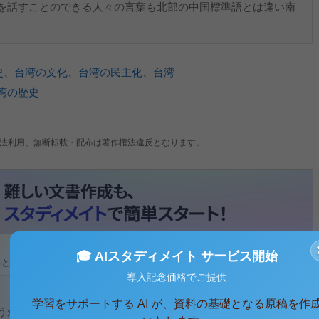
を話すことのできる人々の言葉も北部の中国標準語とは違い南
。
史
、
台湾の文化
、
台湾の民主化
、
台湾
湾の歴史
法利用、無断転載・配布は著作権法違反となります。
🎓 AIスタディメイト サービス開始
ると、テキストデータがみえます。 )
導入記念価格でご提供
学習をサポートする AI が、資料の基礎となる原稿を作
かと思ったかというと、台湾について非常に興味があったか