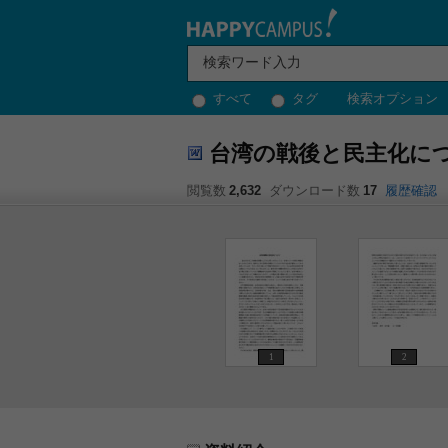
すべて
タグ
検索オプション
台湾の戦後と民主化に
閲覧数
2,632
ダウンロード数
17
履歴確認
1
2