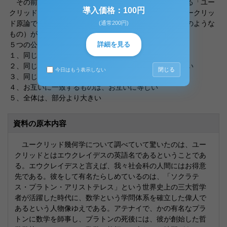
その前に、そもそもユークリッド幾何学の祖と言われる「ユー
導入価格：100円
クリッド原論」とはどういったものであろうか。彼のユークリッ
ド原論では、５つの公理と、５つの公準（いわゆる仮定のような
(通常200円)
もの）が提示されている。
詳細を見る
５つの公理
１、同じものと等しいものは互いに等しい
２、同じものに同じものを加えた場合、その合計は等しい
閉じる
今日はもう表示しない
３、同じものから同じものを引いた場合、残りは等しい
４、お互いに一致するものは、お互いに等しい
５、全体は、部分より大きい
資料の原本内容
ユークリッド幾何学について調べていて驚いたのは、ユー
クリッドとはエウクレイデスの英語名であるということであ
る。エウクレイデスと言えば、我々社会科の人間にはお得意
先である。彼をして有名たらしめているのは、「ソクラテ
ス・プラトン・アリストテレス」という世界史上の三大哲学
者が活躍した時代に、数学という学問体系を確立した偉人で
あるという人物像ゆえである。アテナイで、かの有名なプラ
トンに数学を師事し、プラトンの死後には、彼が創始した哲