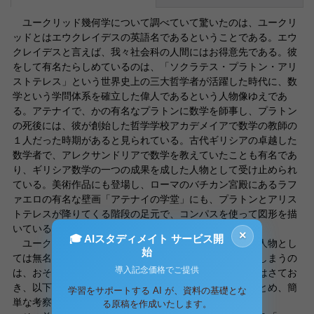
ユークリッド幾何学について調べていて驚いたのは、ユークリ
ッドとはエウクレイデスの英語名であるということである。エウ
クレイデスと言えば、我々社会科の人間にはお得意先である。彼
をして有名たらしめているのは、「ソクラテス・プラトン・アリ
ストテレス」という世界史上の三大哲学者が活躍した時代に、数
学という学問体系を確立した偉人であるという人物像ゆえであ
る。アテナイで、かの有名なプラトンに数学を師事し、プラトン
の死後には、彼が創始した哲学学校アカデメイアで数学の教師の
１人だった時期があると見られている。古代ギリシアの卓越した
数学者で、アレクサンドリアで数学を教えていたことも有名であ
り、ギリシア数学の一つの成果を成した人物として受け止められ
ている。美術作品にも登場し、ローマのバチカン宮殿にあるラフ
ァエロの有名な壁画「アテナイの学堂」にも、プラトンとアリス
トテレスが降りてくる階段の足元で、コンパスを使って図形を描
いている姿で描かれているのは有名である。
×
🎓 AIスタディメイト サービス開
ユークリッドと聞くと、社会科一般における歴史上の人物とし
始
ては無名だが、エウクレイデスと聞くと親近感が沸いてしまうの
導入記念価格でご提供
は、おそらく極めて特殊な人種であると思われる。冗談はさてお
き、以下ではユークリッド幾何について、その概略をまとめ、簡
学習をサポートする AI が、資料の基礎とな
単な考察を図る。
る原稿を作成いたします。