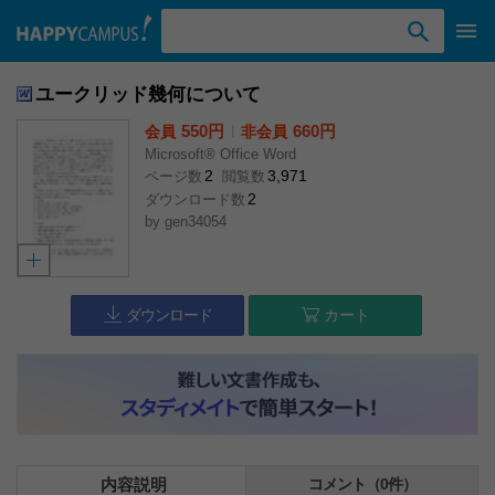
検索ワード入力
ユークリッド幾何について
550円
l
660円
会員
非会員
Microsoft® Office Word
2
3,971
ページ数
閲覧数
2
ダウンロード数
by
gen34054
ダウンロード
カート
内容説明
コメント（0件）