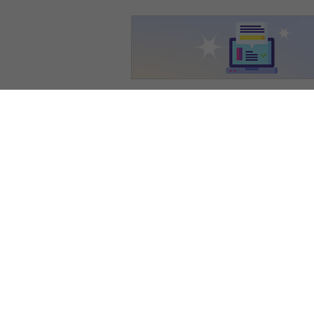
資料の原本内容
( この資料を購入す
2005年度ⅡLA作成課題
日本の在来種の危機と保護活動
①テーマ
「アジア／ヨーロッパ地域の自然
②テーマ設定の理由
最近ニュースなどで本来、日本に
⇒ さらにそれらの外来種により、
してきている
というこれらのこと
③報告の仕方
(1)地域：日本。