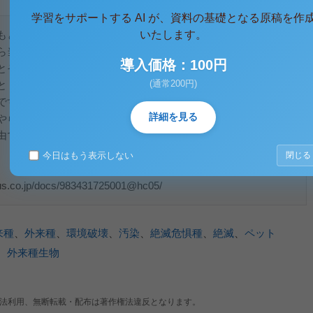
学習をサポートする AI が、資料の基礎となる原稿を作
もとから生息している動物がいます。
いたします。
ら当然、強者と弱者が存在します。
導入価格：100円
とその土地には存在しないほかの土地から人間の手によって連
(通常200円)
と・・・
です。もちろん生態系の中で強者の位置にいる動物もより強い
詳細を見る
やられてしまうこともあるのです。
由で逃がしてはいけないのではないということをよく理解して
今日はもう表示しない
閉じる
co.jp/docs/983431725001@hc05/
来種
、
外来種
、
環境破壊
、
汚染
、
絶滅危惧種
、
絶滅
、
ペット
、
外来種生物
法利用、無断転載・配布は著作権法違反となります。