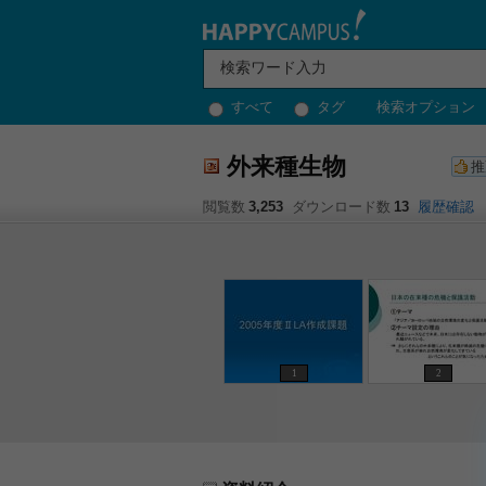
すべて
タグ
検索オプション
外来種生物
推
閲覧数
3,253
ダウンロード数
13
履歴確認
1
2