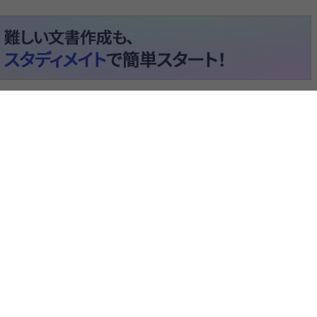
ると、テキストデータがみえます。 )
環境の変化と保護活動」
は存在しない動物が発見され騒がれている。
在来種が絶滅の危機にさらされ、生態系が崩れ自然環境が変化
が気になったため。