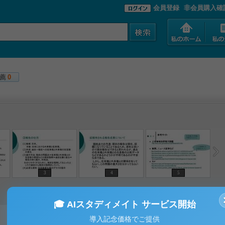
会員登録
非会員購入確
薦
0
3
4
5
🎓 AIスタディメイト サービス開始
導入記念価格でご提供