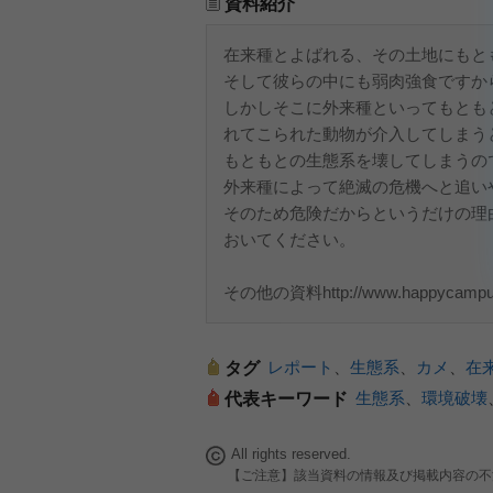
資料紹介
在来種とよばれる、その土地にもと
そして彼らの中にも弱肉強食ですか
しかしそこに外来種といってもとも
れてこられた動物が介入してしまう
もともとの生態系を壊してしまうの
外来種によって絶滅の危機へと追い
そのため危険だからというだけの理
おいてください。
その他の資料http://www.happycampus.
レポート
、
生態系
、
カメ
、
在
タグ
生態系
、
環境破壊
代表キーワード
All rights reserved.
【ご注意】該当資料の情報及び掲載内容の不