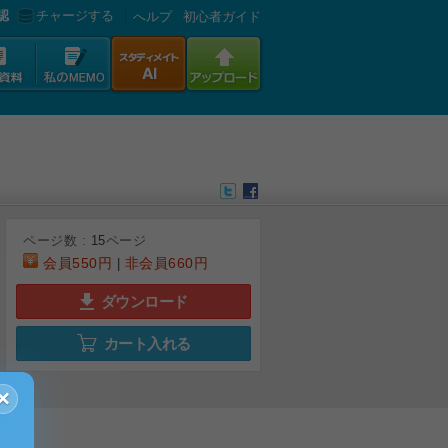
認
チャージする
へルプ
初心者ガイド
ページ数 :
15
ページ
会員
550円
非会員
660円
|
ダウンロード
6
7
8
9
カート入れる
×
広告