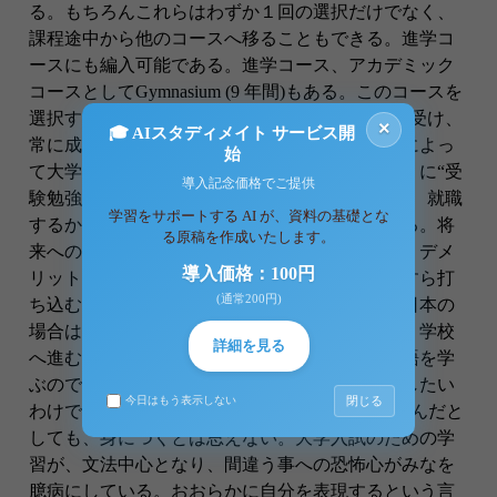
る。もちろんこれらはわずか１回の選択だけでなく、
課程途中から他のコースへ移ることもできる。進学コ
ースにも編入可能である。進学コース、アカデミック
コースとしてGymnasium (9 年間)もある。このコースを
選択すると、かの有名な"Abitur"というテストを受け、
×
🎓 AIスタディメイト サービス開
常に成績が記録される。このテストの累積結果によっ
始
て大学入学の可否が決定されるため、日本のように“受
導入記念価格でご提供
験勉強”がない。 つまりは、ドイツの場合は、就職
学習をサポートする AI が、資料の基礎とな
するか、勉強を続けるかを早期に選べるのである。将
る原稿を作成いたします。
来への選択肢が早々に少なくなってしまうというデメ
導入価格：100円
リットがある反面、勉強に興味を抱けば、ひたすら打
(通常200円)
ち込むことができるメリットもある。ところが日本の
場合は、「なんとなく」「ただ回りに流されて」学校
詳細を見る
へ進む者が多い。その中で英語や、その他の言語を学
ぶのである。興味を抱いたわけでもなく、勉強したい
閉じる
今日はもう表示しない
わけでもない。そんな中で中高6年間外国語を学んだと
しても、身につくとは思えない。大学入試のための学
習が、文法中心となり、間違う事への恐怖心がみなを
臆病にしている。おおらかに自分を表現するという言