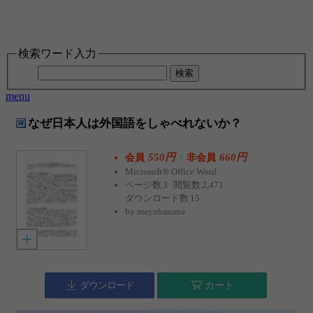
検索ワード入力
検索
menu
なぜ日本人は外国語をしゃべれないか？
550円
l
660円
会員
非会員
Microsoft® Office Word
ページ数
3
閲覧数
2,471
ダウンロード数
15
by
mayobanana
ダウンロード
カート