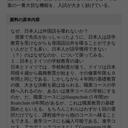
葉の一番大切な機能を、入試が大きく妨げている。
資料の原本内容
なぜ、日本人は外国語を喋れないか？
授業で先生がおっしゃったように、日本人は語学
教育を受けながらも母国語以外を喋ることができな
い人がとても多い。日本人が語学獲得できない
（？）のはなぜなのか、について探ってみる。
１．日本とドイツの学校教育の違い
日本とドイツでは、学校制度が違う。ドイツは日本
同様６歳から義務教育が始まり、その修業年限も９
年間と同じである。しかしながら４年間の基礎教育
の後、大きな決断を親は迫られる。職業コースの学
校へ入れるのか、あるいは進学コースの学校にする
のか、だ。職業コースにはHauptschule (5 年間)か
Realschule (6年間)があるが、これは職業教育の基礎
固めともいえる。もちろんこれらはわずか１回の選
択だけでなく、課程途中から他のコースへ移ること
もできる。進学コースにも編入可能である。進学コ
ース、アカデミックコースとしてGymnasium (9 年