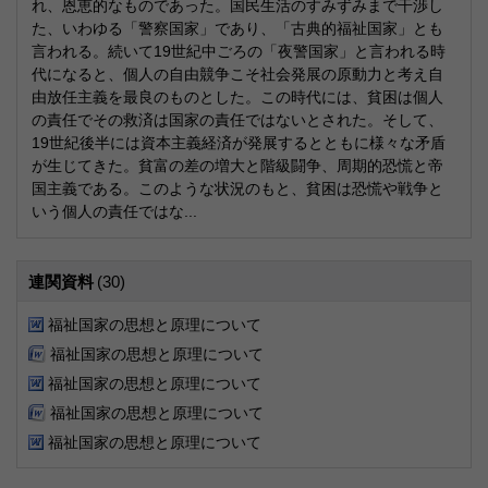
れ、恩恵的なものであった。国民生活のすみずみまで干渉し
た、いわゆる「警察国家」であり、「古典的福祉国家」とも
言われる。続いて19世紀中ごろの「夜警国家」と言われる時
代になると、個人の自由競争こそ社会発展の原動力と考え自
由放任主義を最良のものとした。この時代には、貧困は個人
の責任でその救済は国家の責任ではないとされた。そして、
19世紀後半には資本主義経済が発展するとともに様々な矛盾
が生じてきた。貧富の差の増大と階級闘争、周期的恐慌と帝
国主義である。このような状況のもと、貧困は恐慌や戦争と
いう個人の責任ではな...
連関資料
(30)
福祉国家の思想と原理について
福祉国家の思想と原理について
福祉国家の思想と原理について
福祉国家の思想と原理について
福祉国家の思想と原理について