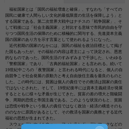
福祉国家とは「国民の福祉増進と確保」、すなわち「すべての
国民に健康で人間らしい文化的最低限度の生活を保障しよう」と
する国家である。第二次世界大戦中はナチスの「戦争国家」、そ
して戦後には「社会主義国家」と対比する意味で市民的自由を守
りつつ国民生活の保障のために積極的に関与する、先進資本主義
国の国家のあり方を示す言葉として使われるようになった。
近代初期の国家のなかには、国民の福祉を政治目標として掲げ
た国もあったが、その福祉の内容は君主によって決定され、恩恵
的なものであった。国民生活のすみずみまで干渉した、いわゆる
「警察国家」であり、「古典的福祉国家」とも言われる。続いて
19世紀中ごろの「夜警国家」と言われる時代になると、個人の自
由競争こそ社会発展の原動力と考え自由放任主義を最良のものと
した。この時代には、貧困は個人の責任でその救済は国家の責任
ではないとされた。そして、19世紀後半には資本主義経済が発展
するとともに様々な矛盾が生じてきた。貧富の差の増大と階級闘
争、周期的恐慌と帝国主義である。このような状況のもと、貧困
は恐慌や戦争という個人の責任ではなく政治・経済の構造そのも
ののなかに原因があるとして、その救済を国家の責務とする近代
福祉の思想が生まれてきた。
スウェーデンやノルウェー、フィンランド、デンマークなどの