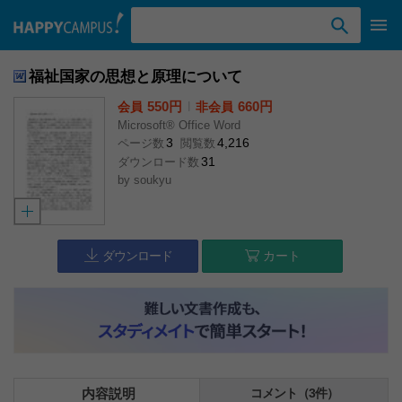
検索ワード入力
福祉国家の思想と原理について
550円
l
660円
会員
非会員
Microsoft® Office Word
3
4,216
ページ数
閲覧数
31
ダウンロード数
by
soukyu
ダウンロード
カート
内容説明
コメント（3件）