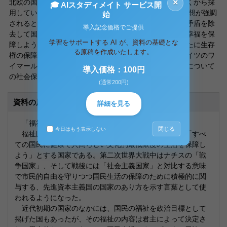
×
北欧の国は、社会保険制度を中心に社会扶助の制度を早くから採
🎓 AIスタディメイト サービス開
用していた。19世紀後半から20世紀にかけて社会主義思想が強調
始
されると、それに対応し資本主義経済体制を修正、その矛盾を除
導入記念価格でご提供
去して国家、社会の積極的な活動によって国民の生存と幸福を保
学習をサポートする AI が、資料の基礎とな
障しようとした。こうして、近代諸国の憲法のなかに新たに生存
る原稿を作成いたします。
権の保障が取り入れられることになった。その原型がドイツのワ
イマール憲法である。この憲法は、労働災害、疾病などについて
導入価格：100円
の社会保障制度を提唱したものであった。
(通常200円)
資料の原本内容
詳細を見る
「福祉国家の思想と原理について」
閉じる
今日はもう表示しない
福祉国家とは「国民の福祉増進と確保」、すなわち「すべ
ての国民に健康で人間らしい文化的最低限度の生活を保障し
よう」とする国家である。第二次世界大戦中はナチスの「戦
争国家」、そして戦後には「社会主義国家」と対比する意味
で市民的自由を守りつつ国民生活の保障のために積極的に関
与する、先進資本主義国の国家のあり方を示す言葉として使
われるようになった。
近代初期の国家のなかには、国民の福祉を政治目標として
掲げた国もあったが、その福祉の内容は君主によって決定さ