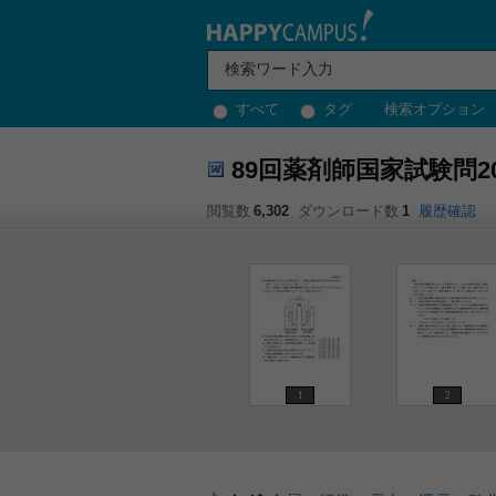
すべて
タグ
検索オプション
89回薬剤師国家試験問2
閲覧数
6,302
ダウンロード数
1
履歴確認
1
2