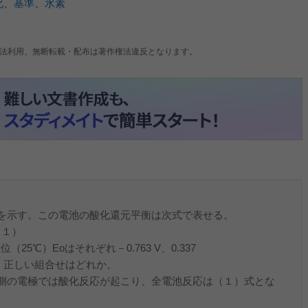
化
、
基準
、
水素
法利用、無断転載・配布は著作権法違反となります。
示す。この電池の酸化還元平衡は次式で表せる。
（１）
25℃）Eoはそれぞれ－0.763 V、0.337
、正しい組合せはどれか。
側の電極では酸化反応が起こり、全電池反応は（１）式とな