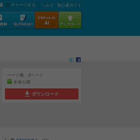
認
チャージする
へルプ
初心者ガイド
ページ数 :
2
ページ
全体公開
ダウンロード