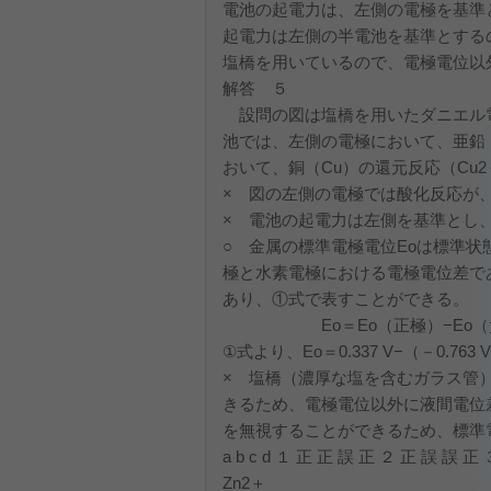
電池の起電力は、左側の電極を基準
起電力は左側の半電池を基準とするの
塩橋を用いているので、電極電位以
解答 ５
設問の図は塩橋を用いたダニエル
池では、左側の電極において、亜鉛（
おいて、銅（Cu）の還元反応（Cu2
× 図の左側の電極では酸化反応が
× 電池の起電力は左側を基準とし
○ 金属の標準電極電位Eoは標準状
極と水素電極における電極電位差で
あり、①式で表すことができる。
Eo＝Eo（正極）−Eo（
①式より、Eo＝0.337 V−（－0.763 V
× 塩橋（濃厚な塩を含むガラス管
きるため、電極電位以外に液間電位
を無視することができるため、標準
a b c d １ 正 正 誤 正 ２ 正 誤 誤 
Zn2＋