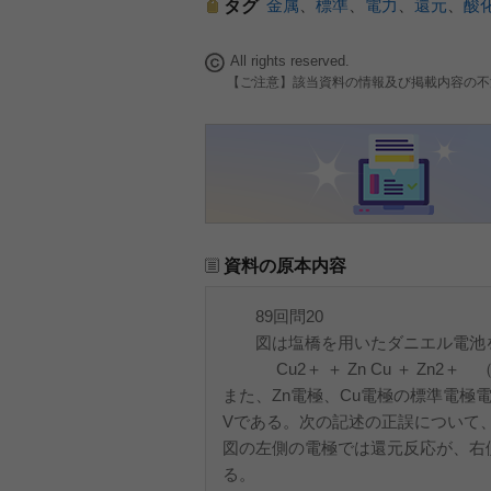
金属
、
標準
、
電力
、
還元
、
酸
タグ
All rights reserved.
【ご注意】該当資料の情報及び掲載内容の不
資料の原本内容
89回問20
図は塩橋を用いたダニエル電池を
Cu2＋ ＋ Zn Cu ＋ Zn2＋ 
また、Zn電極、Cu電極の標準電極電位（
Vである。次の記述の正誤について
図の左側の電極では還元反応が、右
る。