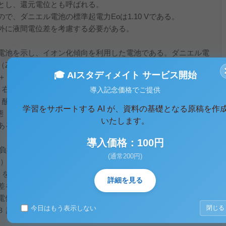
とし、還元電位とも呼ばれる。
で、ダニエル電池の標準起電力Eoは1.10 Vである。
外に液間電位差を考慮する必要がある。
電池を示し、イオン化傾向を利用した電池である。ダニエル電
Zn）の酸化反応（Zn→Zn2＋＋２e-）が起こり、右側の電極
🎓 AIスタディメイト サービス開始
＋＋２e-→Cu）が起こっている。
、右側の電極では還元反応が起こっている。
導入記念価格でご提供
、酸化電位といわれる。
学習をサポートする AI が、資料の基礎となる原稿を作
態（25℃、１atm）の水素電極を基準（０V）とした時の金属電
いたします。
ある。標準起電力Eoは２つの電極間における標準電極電位差で
導入価格：100円
負極）…①
(通常200円)
）＝1.10V
）を用いると、電極電位以外に液間電位差を除去することがで
詳細を見る
差を考慮する必要がない。また、塩橋を用いると、液間電位差
電位を求めるときに用いられる。
今日はもう表示しない
閉じる
正 ３ 誤 誤 正 正 ４ 誤 正 正 誤 ５ 誤 誤 正 誤