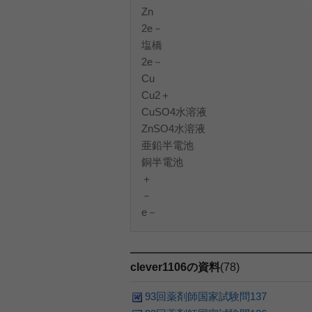
Zn
2e－
塩橋
2e－
Cu
Cu2＋
CuSO4水溶液
ZnSO4水溶液
亜鉛半電池
銅半電池
＋
－
e－
clever1106の資料
(78)
93回薬剤師国家試験問137