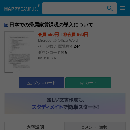
検索ワード入力
日本での帰属家賃課税の導入について
550円
l
660円
会員
非会員
Microsoft® Office Word
7
4,244
ページ数
閲覧数
5
ダウンロード数
by
ats0307
ダウンロード
カート
内容説明
コメント（0件）