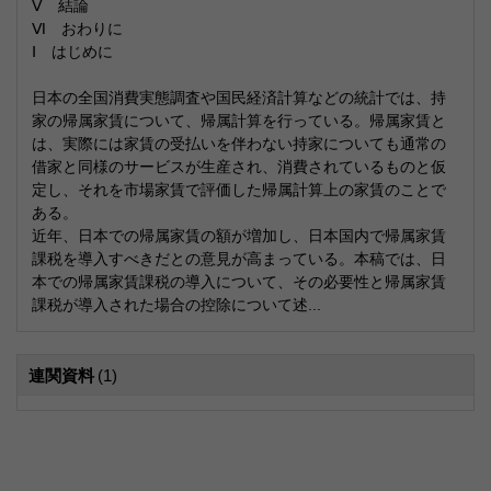
Ⅴ 結論
Ⅵ おわりに
Ⅰ はじめに
日本の全国消費実態調査や国民経済計算などの統計では、持
家の帰属家賃について、帰属計算を行っている。帰属家賃と
は、実際には家賃の受払いを伴わない持家についても通常の
借家と同様のサービスが生産され、消費されているものと仮
定し、それを市場家賃で評価した帰属計算上の家賃のことで
ある。
近年、日本での帰属家賃の額が増加し、日本国内で帰属家賃
課税を導入すべきだとの意見が高まっている。本稿では、日
本での帰属家賃課税の導入について、その必要性と帰属家賃
課税が導入された場合の控除について述...
連関資料
(1)