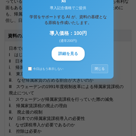
始
っているが、減価償却費などが所得控除でき、持家よりも有利な
面もある。(１２）)こうした税制のばらつきを修正するために
導入記念価格でご提供
も、帰属家賃への課税は有効である。
学習をサポートする AI が、資料の基礎とな
但し、日本での導入の際には、?−
る原稿を作成いたします。
導入価格：100円
資料の原本内容
(通常200円)
日本での帰属家賃課税の導入について
詳細を見る
Ⅰ はじめに
Ⅱ 日本の国内総生産(GDP)に占める帰属家賃の比率
ⅰ. 帰属家賃の比率の国際比較
閉じる
今日はもう表示しない
ⅱ. 東京圏における帰属家賃
ⅲ. なぜ帰属家賃の占める割合が大きいのか
Ⅲ スウェーデンの1991年度税制改革による帰属家賃課税の
廃止について
ⅰ. スウェーデンが帰属家賃課税を行っていた際の減免
ⅱ. 帰属家賃課税の廃止の理由
ⅲ. 廃止後の税制
Ⅳ 日本での帰属家賃課税導入の必要性
ⅰ. なぜ課税導入が必要であるのか
ⅱ. 控除は必要か