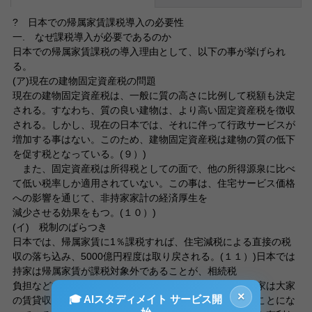
? 日本での帰属家賃課税導入の必要性
一. なぜ課税導入が必要であるのか
日本での帰属家賃課税の導入理由として、以下の事が挙げられ
る。
(ア)現在の建物固定資産税の問題
現在の建物固定資産税は、一般に質の高さに比例して税額も決定
される。すなわち、質の良い建物は、より高い固定資産税を徴収
される。しかし、現在の日本では、それに伴って行政サービスが
増加する事はない。このため、建物固定資産税は建物の質の低下
を促す税となっている。(９）)
また、固定資産税は所得税としての面で、他の所得源泉に比べ
て低い税率しか適用されていない。この事は、住宅サービス価格
への影響を通じて、非持家家計の経済厚生を
減少させる効果をもつ。(１０）)
(イ) 税制のばらつき
日本では、帰属家賃に1％課税すれば、住宅減税による直接の税
収の落ち込み、5000億円程度は取り戻される。(１１）)日本では
持家は帰属家賃が課税対象外であることが、相続税
負担などでも賃貸住宅より有利になっている一方で、貸家は大家
×
🎓 AIスタディメイト サービス開
の賃貸収入に所得税が課税され、間接的に住人が支払うことにな