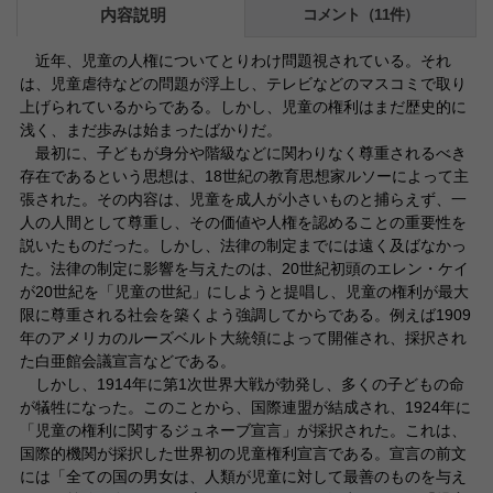
内容説明
コメント（11件）
近年、児童の人権についてとりわけ問題視されている。それ
は、児童虐待などの問題が浮上し、テレビなどのマスコミで取り
上げられているからである。しかし、児童の権利はまだ歴史的に
浅く、まだ歩みは始まったばかりだ。
最初に、子どもが身分や階級などに関わりなく尊重されるべき
存在であるという思想は、18世紀の教育思想家ルソーによって主
張された。その内容は、児童を成人が小さいものと捕らえず、一
人の人間として尊重し、その価値や人権を認めることの重要性を
説いたものだった。しかし、法律の制定までには遠く及ばなかっ
た。法律の制定に影響を与えたのは、20世紀初頭のエレン・ケイ
が20世紀を「児童の世紀」にしようと提唱し、児童の権利が最大
限に尊重される社会を築くよう強調してからである。例えば1909
年のアメリカのルーズベルト大統領によって開催され、採択され
た白亜館会議宣言などである。
しかし、1914年に第1次世界大戦が勃発し、多くの子どもの命
が犠牲になった。このことから、国際連盟が結成され、1924年に
「児童の権利に関するジュネーブ宣言」が採択された。これは、
国際的機関が採択した世界初の児童権利宣言である。宣言の前文
には「全ての国の男女は、人類が児童に対して最善のものを与え