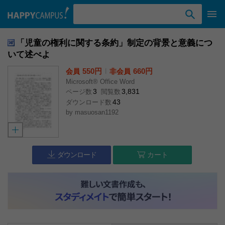
検索ワード入力
「児童の権利に関する条約」制定の背景と意義につ
いて述べよ
550円
l
660円
会員
非会員
Microsoft® Office Word
3
3,831
ページ数
閲覧数
43
ダウンロード数
by
masuosan1192
ダウンロード
カート