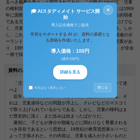
るべき義務を負う」と明言されており、この観点はやがて「児童
の権利宣言」に受け継がれた。この「児童の権利宣言」とは1959
×
🎓 AIスタディメイト サービス開
年に国際連盟が成立させた宣言である。この宣言は、社会的弱者
始
である児童の人権の保障を可能にするための措置や配慮だけでな
導入記念価格でご提供
く、児童を権利の主体としてとらえる姿勢が特徴的である。しか
学習をサポートする AI が、資料の基礎とな
し、これは宣言であって強制力はない。そのことから、国連のポ
る原稿を作成いたします。
ーランド代表が拘束力のある法律として採択しようとの提案があ
り、1989年国連総会において「児童の権利に関する条約」が全会
導入価格：100円
一致で採択されたのである。
(通常200円)
資料の原本内容
詳細を見る
「児童の権利に関する条約」制定の背景と意義について述
閉じる
今日はもう表示しない
べよ
近年、児童の人権についてとりわけ問題視されている。そ
れは、児童虐待などの問題が浮上し、テレビなどのマスコミ
で取り上げられているからである。しかし、児童の権利はま
だ歴史的に浅く、まだ歩みは始まったばかりだ。
最初に、子どもが身分や階級などに関わりなく尊重される
べき存在であるという思想は、18世紀の教育思想家ルソーに
よって主張された。その内容は、児童を成人が小さいものと