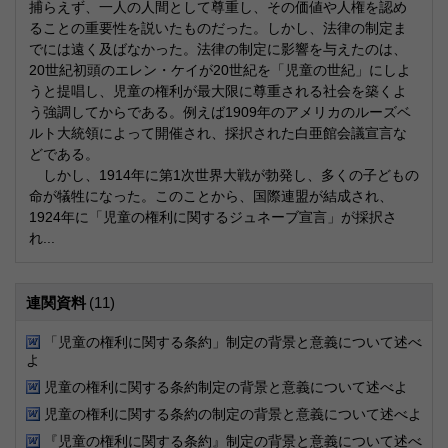
捕らえず、一人の人間として尊重し、その価値や人権を認め
ることの重要性を説いたものだった。しかし、法律の制定ま
でには遠く及ばなかった。法律の制定に影響を与えたのは、
20世紀初頭のエレン・ケイが20世紀を「児童の世紀」にしよ
うと提唱し、児童の権利が最大限に尊重される社会を築くよ
う強調してからである。例えば1909年のアメリカのルーズベ
ルト大統領によって開催され、採択された白亜館会議宣言な
どである。
しかし、1914年に第1次世界大戦が勃発し、多くの子どもの
命が犠牲になった。このことから、国際連盟が結成され、
1924年に「児童の権利に関するジュネーブ宣言」が採択さ
れ...
連関資料
(11)
「児童の権利に関する条約」制定の背景と意義について述べ
よ
児童の権利に関する条約制定の背景と意義について述べよ
児童の権利に関する条約の制定の背景と意義について述べよ
『児童の権利に関する条約』制定の背景と意義について述べ