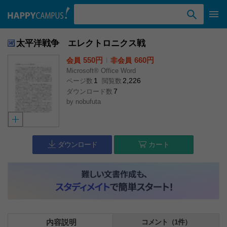
検索ワード入力
太平洋戦争 エレクトロニクス戦
550円
l
660円
会員
非会員
Microsoft® Office Word
1
2,226
ページ数
閲覧数
7
ダウンロード数
by
nobufuta
ダウンロード
カート
内容説明
コメント（1件）