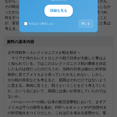
ながら、その人的資材を生かすことができなかったというのも、
その時点で、できる限りの成果を挙げようという考え方をしなか
詳細を見る
ったからではないだろうか。＜いま、ここ＞をきちんと見つめ、
何をすべきか、何を一番に考えるべきかを意識しなかったこと
が、盲目的で消耗の多い戦い方を生み出してしまったのだと私は
閉じる
今日はもう表示しない
考える。
資料の原本内容
太平洋戦争～エレクトロニクスが戦を制す～
マリアナ沖のエレクトロニクス戦で日本が大敗した事はよ
く知られている。ではこのエレクトロニクス戦の勝敗を決定
したものは何だったのだろうか。当時の日本は確かに科学技
術的に見てアメリカより劣っていたかもしれない。しかし、
ゼロ戦の存在などを考えると、原因はそれだけではないよう
に思える。単純に言うと、戦うということをどう考えていた
か、という点において、両国には違いが存在していたのでは
ないか。
パールハーバーの戦い以来の航空攻撃戦において、まずア
メリカは守りの研究を進め、F6FヘルキャットやVT信管付き
の対空砲火をつくりだした。これは己を省みる姿勢から、客