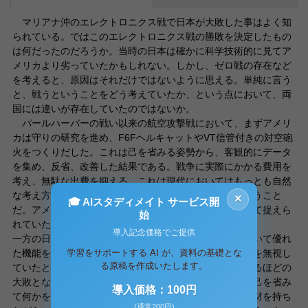
マリアナ沖のエレクトロニクス戦で日本が大敗した事はよく知
られている。ではこのエレクトロニクス戦の勝敗を決定したもの
は何だったのだろうか。当時の日本は確かに科学技術的に見てア
メリカより劣っていたかもしれない。しかし、ゼロ戦の存在など
を考えると、原因はそれだけではないように思える。単純に言う
と、戦うということをどう考えていたか、という点において、両
国には違いが存在していたのではないか。
パールハーバーの戦い以来の航空攻撃戦において、まずアメリ
カは守りの研究を進め、F6FヘルキャットやVT信管付きの対空砲
火をつくりだした。これは己を省みる姿勢から、客観的にデータ
を集め、反省、改善した結果である。戦争に実際にかかる費用を
考え、無駄な出費を抑える、これは現代においてはもっとも自然
な考え方である。防御は時に、最大の攻撃となる、ということ
×
🎓 AIスタディメイト サービス開
だ。アメリカにとって、戦争はひとつの生産的活動として捉えら
始
れていたように私には思える。
導入記念価格でご提供
一方の日本はどうであっただろうか。ゼロ戦は当時において優れ
学習をサポートする AI が、資料の基礎とな
た機能を有していた。日本もまったくエレクトロニクスを無視し
る原稿を作成いたします。
ていたというわけではないだろう。ではなぜ歴史上に残るほどの
大敗となってしまったのだろうか。そこには、生産的に己を省み
導入価格：100円
て何かを改善しようという姿勢は見られない。優れた人材を持ち
(通常200円)