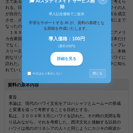
🎓 AIスタディメイト サービス開
土であるという、現在の複雑な位置づけを凝縮していると考えら
始
れる。日系移民と宣教師たちによって作られた文化をハワイの人
が自分たちの文化にうまく取り入れ、この土地特有の衣装を成立
導入記念価格でご提供
させ、さらに、アロハシャツとムームーは、ハワイの正装にまで
学習をサポートする AI が、資料の基礎とな
なったのである。
る原稿を作成いたします。
１８９２年にアメリカ合衆国に合併され、１９５９年にアメリ
カ合衆国の５０番目の州となった。その後、ハワイは、日本だけ
導入価格：100円
でなく、世界各国の映画の舞台となった。特に、エルビス＝プレ
(通常200円)
スリー主演の映画などで、世界中に有名になった。さらに、本格
的なリゾート地としての開発が始まり、たくさんの人がハワイに
詳細を見る
訪れた。それとともに、アロハシャツもムームーも世界中に知ら
れていくことになる。
閉じる
今日はもう表示しない
資料の原本内容
要旨
本論は、現代のハワイ文化をアロハシャツとムームーの形成
と変遷を追って考察することを目的とする。
私は、２００４年３月にハワイを訪れた。その時の見聞を取
り込みながら、それを考察した。西洋文化と接触する以前の
ハワイは他のポリネシアの人々と同じようにカジキの樹皮か