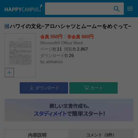
検索ワード入力
ハワイの文化−アロハシャツとムームーをめぐって−
550円
l
660円
会員
非会員
Microsoft® Office Word
11
2,867
ページ数
閲覧数
26
ダウンロード数
by
alohakiss
ダウンロード
カート
内容説明
コメント（3件）