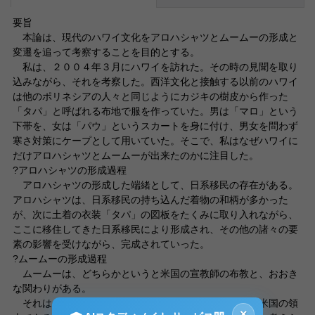
要旨
本論は、現代のハワイ文化をアロハシャツとムームーの形成と
変遷を追って考察することを目的とする。
私は、２００４年３月にハワイを訪れた。その時の見聞を取り
込みながら、それを考察した。西洋文化と接触する以前のハワイ
は他のポリネシアの人々と同じようにカジキの樹皮から作った
「タパ」と呼ばれる布地で服を作っていた。男は「マロ」という
下帯を、女は「パウ」というスカートを身に付け、男女を問わず
寒さ対策にケープとして用いていた。そこで、私はなぜハワイに
だけアロハシャツとムームーが出来たのかに注目した。
?アロハシャツの形成過程
アロハシャツの形成した端緒として、日系移民の存在がある。
アロハシャツは、日系移民の持ち込んだ着物の和柄が多かった
が、次に土着の衣装「タパ」の図板をたくみに取り入れながら、
ここに移住してきた日系移民により形成され、その他の諸々の要
素の影響を受けながら、完成されていった。
?ムームーの形成過程
ムームーは、どちらかというと米国の宣教師の布教と、おおき
な関わりがある。
それは、ハワイが日系移民の多い土地でありながら、米国の領
×