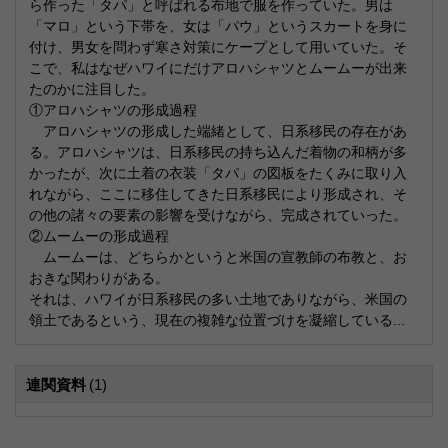
ら作った「タパ」と呼ばれる布地で服を作っていた。男は
「マロ」という下帯を、女は「パウ」というスカートを身に
付け、男女を問わず寒さ対策にケープとして用いていた。そ
こで、私はなぜハワイにだけアロハシャツとムームーが出来
たのかに注目した。
①アロハシャツの形成過程
アロハシャツの形成した端緒として、日系移民の存在があ
る。アロハシャツは、日系移民の持ち込んだ着物の和柄が多
かったが、次に土着の衣装「タパ」の図板をたくみに取り入
れながら、ここに移住してきた日系移民により形成され、そ
の他の諸々の要素の影響を受けながら、完成されていった。
②ムームーの形成過程
ムームーは、どちらかというと米国の宣教師の布教と、お
おきな関わりがある。
それは、ハワイが日系移民の多い土地でありながら、米国の
領土であるという、現在の複雑な位置づけを凝縮している...
連関資料
(1)