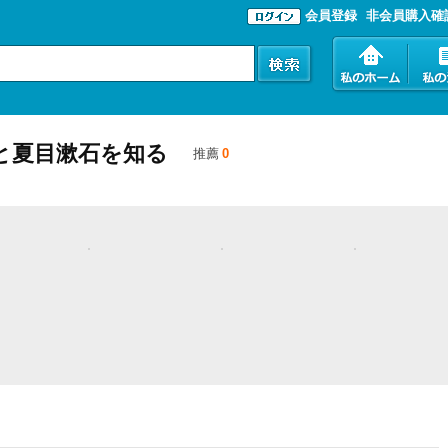
会員登録
非会員購入確
と夏目漱石を知る
推薦
0