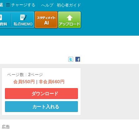
認
チャージする
へルプ
初心者ガイド
ページ数 :
2
ページ
会員
550円
非会員
660円
|
ダウンロード
カート入れる
広告