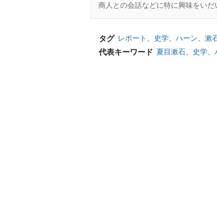
商人との会話などに特に興味をいだ
レポート
、
史学
、
ハーン
、
漱
タグ
夏目漱石
、
史学
、
代表キーワード
All rights reserved.
【ご注意】該当資料の情報及び掲載内容の不
資料の原本内容
( この資料を購入す
ラフカディオ・ハーンと夏目漱石を
私がこの基礎セミナーを受けた中で
の中でも夏目漱石とラフカディオ・