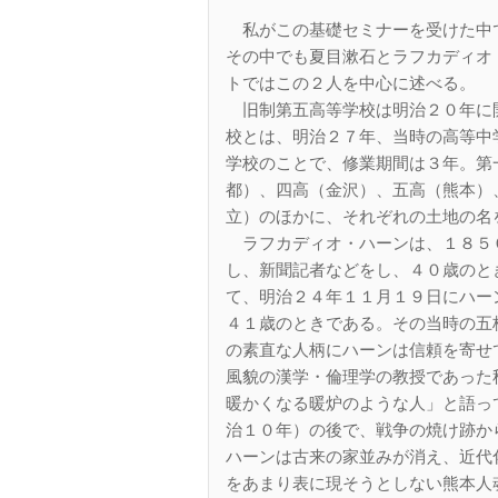
私がこの基礎セミナーを受けた中
その中でも夏目漱石とラフカディオ
トではこの２人を中心に述べる。
旧制第五高等学校は明治２０年に
校とは、明治２７年、当時の高等中
学校のことで、修業期間は３年。第
都）、四高（金沢）、五高（熊本）
立）のほかに、それぞれの土地の名
ラフカディオ・ハーンは、１８５
し、新聞記者などをし、４０歳のと
て、明治２４年１１月１９日にハー
４１歳のときである。その当時の五
の素直な人柄にハーンは信頼を寄せ
風貌の漢学・倫理学の教授であった
暖かくなる暖炉のような人」と語っ
治１０年）の後で、戦争の焼け跡か
ハーンは古来の家並みが消え、近代
をあまり表に現そうとしない熊本人