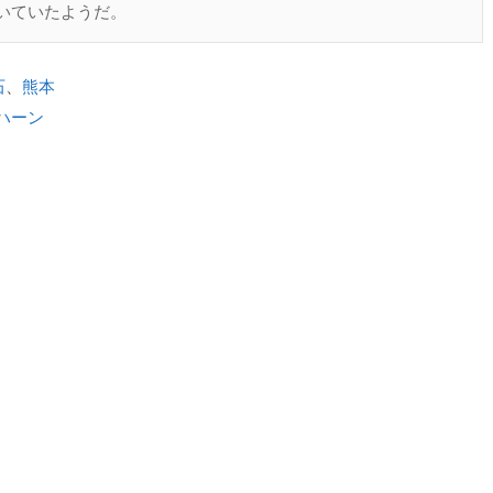
いていたようだ。
石
、
熊本
ハーン
法利用、無断転載・配布は著作権法違反となります。
ると、テキストデータがみえます。 )
知る
一番印象に残ったことは旧制第五高等学校についてである。そ
ハーン（小泉八雲）について興味を持ったので、このレポート