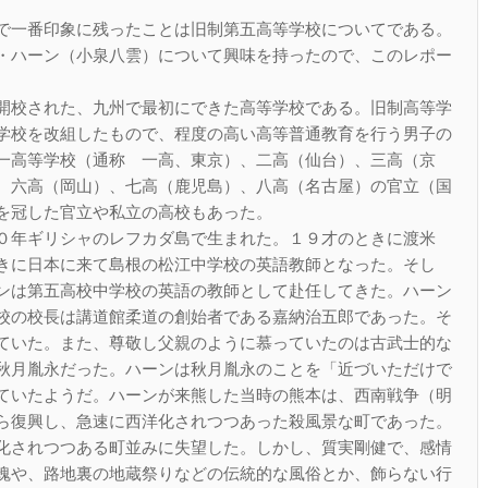
で一番印象に残ったことは旧制第五高等学校についてである。
・ハーン（小泉八雲）について興味を持ったので、このレポー
開校された、九州で最初にできた高等学校である。旧制高等学
学校を改組したもので、程度の高い高等普通教育を行う男子の
一高等学校（通称 一高、東京）、二高（仙台）、三高（京
、六高（岡山）、七高（鹿児島）、八高（名古屋）の官立（国
を冠した官立や私立の高校もあった。
０年ギリシャのレフカダ島で生まれた。１９才のときに渡米
きに日本に来て島根の松江中学校の英語教師となった。そし
ンは第五高校中学校の英語の教師として赴任してきた。ハーン
校の校長は講道館柔道の創始者である嘉納治五郎であった。そ
ていた。また、尊敬し父親のように慕っていたのは古武士的な
秋月胤永だった。ハーンは秋月胤永のことを「近づいただけで
ていたようだ。ハーンが来熊した当時の熊本は、西南戦争（明
ら復興し、急速に西洋化されつつあった殺風景な町であった。
化されつつある町並みに失望した。しかし、質実剛健で、感情
魂や、路地裏の地蔵祭りなどの伝統的な風俗とか、飾らない行