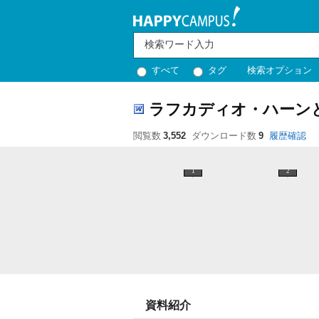
すべて
タグ
検索オプション
ラフカディオ・ハーン
閲覧数
3,552
ダウンロード数
9
履歴確認
1
2
資料紹介