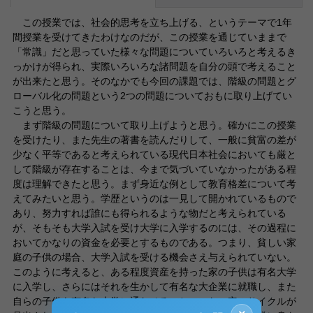
この授業では、社会的思考を立ち上げる、というテーマで1年
間授業を受けてきたわけなのだが、この授業を通じていままで
「常識」だと思っていた様々な問題についていろいろと考えるき
っかけが得られ、実際いろいろな諸問題を自分の頭で考えること
が出来たと思う。そのなかでも今回の課題では、階級の問題とグ
ローバル化の問題という2つの問題についておもに取り上げてい
こうと思う。
まず階級の問題について取り上げようと思う。確かにこの授業
を受けたり、また先生の著書を読んだりして、一般に貧富の差が
少なく平等であると考えられている現代日本社会においても厳と
して階級が存在することは、今まで気づいていなかったがある程
度は理解できたと思う。まず身近な例として教育格差について考
えてみたいと思う。学歴というのは一見して開かれているもので
あり、努力すれば誰にも得られるような物だと考えられている
が、そもそも大学入試を受け大学に入学するのには、その過程に
おいてかなりの資金を必要とするものである。つまり、貧しい家
庭の子供の場合、大学入試を受ける機会さえ与えられていない。
このように考えると、ある程度資産を持った家の子供は有名大学
に入学し、さらにはそれを生かして有名な大企業に就職し、また
自らの子供を有名な大学に通わせる、といった一定のサイクルが