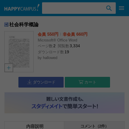
検索ワード入力
社会科学概論
550円
l
660円
会員
非会員
Microsoft® Office Word
2
3,334
ページ数
閲覧数
19
ダウンロード数
by
hallowed
ダウンロード
カート
内容説明
コメント（2件）