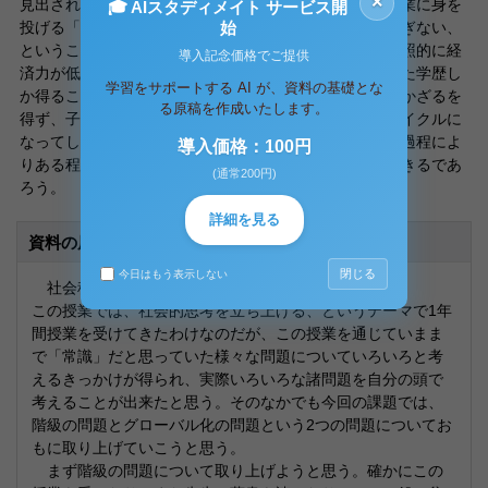
×
見出され（もっともこの場合においても労働者として企業に身を
🎓 AIスタディメイト サービス開
始
投げる「賃金奴隷」にすぎなく、労働者階級の一部にすぎない、
ということは先生の著書にも書かれているが）、また対照的に経
導入記念価格でご提供
済力が低い家庭の子供は、中卒か、せいぜい高卒といった学歴し
学習をサポートする AI が、資料の基礎とな
か得ることができず、低賃金で劣悪な労働条件の元で働かざるを
る原稿を作成いたします。
得ず、子供にもお金をかけることができない、というサイクルに
なってしまうため、学歴というものを通じてこのような過程によ
導入価格：100円
りある程度階級は固定化されていく、と考えることができるであ
(通常200円)
ろう。
詳細を見る
資料の原本内容
閉じる
今日はもう表示しない
社会科学概論
この授業では、社会的思考を立ち上げる、というテーマで1年
間授業を受けてきたわけなのだが、この授業を通じていまま
で「常識」だと思っていた様々な問題についていろいろと考
えるきっかけが得られ、実際いろいろな諸問題を自分の頭で
考えることが出来たと思う。そのなかでも今回の課題では、
階級の問題とグローバル化の問題という2つの問題についてお
もに取り上げていこうと思う。
まず階級の問題について取り上げようと思う。確かにこの