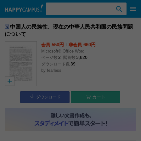
検索ワード入力
中国人の民族性、現在の中華人民共和国の民族問題
について
550円
l
660円
会員
非会員
Microsoft® Office Word
2
3,820
ページ数
閲覧数
39
ダウンロード数
by
fearless
ダウンロード
カート