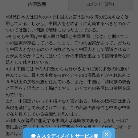
内容説明
コメント（2件）
○現代日本人は日常の中で中国人と言う語句を何の抵抗もなく使
用している。しかし、中国人をどのように定義するべきなのかに
ついては難しい問題で曖昧になったままである。
○そもそも中国は中華人民共和国と中華民国（台湾）と別れて二
つの国家が存在している。つまり、二つの国家があって、どちら
も中国人となせるのか？何故どちらも中国人として認識されるこ
とがあるのか？これにはいくつかの事情が重なって複雑怪奇な問
題として残されている。
○まず中国にはその人口数からも分かるように実に多数の民族が
住んでいる。最も大多数を占めているのは漢民族だがそれ以外に
５５以上の少数民族が住んでいる。また、中国は「諸民族の統合
と平等を」理念として掲げており、いくつかの各区に自治権を認
めている。
また、中国語といっても様々な方言がある。現在の標準語は北方
表現を基にして表現されている。この言語の多様性も中国が中国
で在り難くしている要因だと思います。
○日本人が普通に想定する中国人は漢民族である。しかし一口に
漢民族と言っても地方により言葉や文化も違う。民族的に同一で
あればいいのか？といった疑念も考えなくてはならない。
×
🎓 AIスタディメイト サービス開