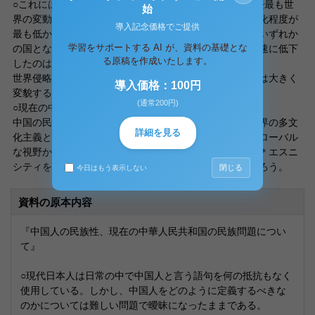
○これには中国の歴史的背景も含まれている。中国は過去最も世
始
界の変動にいたといってもいいのではないか？日本の文化程度が
導入記念価格でご提供
最も低かった頃から１９世紀に渡るまでに中国は世界のいずれか
学習をサポートする AI が、資料の基礎とな
の国となんらかの関わりをもっていた。中国の地位が急速に低下
る原稿を作成いたします。
したのは、
世界侵略政策が始まった１９世紀頃であり、この頃中国は大きく
導入価格：100円
変貌する。
(通常200円)
○現在の中華人民共和国の民族問題
中国の民族問題にはその固有性とともに、多くの点で世界の多文
詳細を見る
化主義との共通性が見られる。従って、中国を含めたグローバル
な視野から、固有性と共通性の交差する場で、多民族や＊エスニ
シティをめぐる問題系を解きほぐしてゆく必要があるだろう。
閉じる
今日はもう表示しない
資料の原本内容
『中国人の民族性、現在の中華人民共和国の民族問題につい
て』
○現代日本人は日常の中で中国人と言う語句を何の抵抗もなく
使用している。しかし、中国人をどのように定義するべきな
のかについては難しい問題で曖昧になったままである。