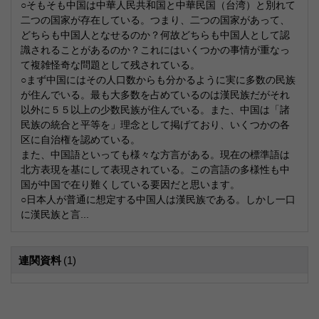
○そもそも中国は中華人民共和国と中華民国（台湾）と別れて
二つの国家が存在している。つまり、二つの国家があって、
どちらも中国人となせるのか？何故どちらも中国人として認
識されることがあるのか？これにはいくつかの事情が重なっ
て複雑怪奇な問題として残されている。
○まず中国にはその人口数からも分かるように実に多数の民族
が住んでいる。最も大多数を占めているのは漢民族だがそれ
以外に５５以上の少数民族が住んでいる。また、中国は「諸
民族の統合と平等を」理念として掲げており、いくつかの各
区に自治権を認めている。
また、中国語といっても様々な方言がある。現在の標準語は
北方表現を基にして表現されている。この言語の多様性も中
国が中国で在り難くしている要因だと思います。
○日本人が普通に想定する中国人は漢民族である。しかし一口
に漢民族と言...
連関資料
(1)