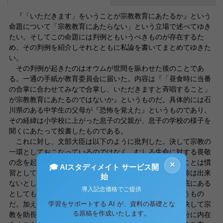
『「いただきます」をいうことが宗教教育にあたるか』という
命題について「宗教教育にあたらない」という立場で述べてゆき
たい。そしてこの命題には判例ともいうべきものが存在するた
め、その判例を紹介しそれとともに私論を書いてまとめてゆきた
い。
その判例が起きたのはオウムが世間を賑わせた後のことであ
る。一通の手紙が教育委員会に届いた。内容は『「昼食時に当番
の合掌に合わせてみなで合掌し、いただきますと斉唱すること」
が宗教教育にあたるのではないか』というものだ。具体的には石
川県のある中学生の父母が『恐怖を覚えた』というものであり、
その経緯は小学校に上がった息子の父親が、息子の学校の様子を
聞くにあたって投書したものである。
これに対し、文部大臣は以下のように批判した。決して宗教の
一環としておこなっているのではなく、むしろ生命に対する畏敬
の念を起こさせるために行っており、加えてそのようなことは慣
×
🎓 AIスタディメイト サービス開
習として日本の奥深くに内在化しているために容易に排除は出来
始
ないとしたものであった。そのため、宗教的な側面が根底にある
導入記念価格でご提供
としてもそれが直接宗教教育に繋がるわけではないというもの
学習をサポートする AI が、資料の基礎とな
だ。加えてお昼の時間に「いただきます」と言うことは決して宗
る原稿を作成いたします。
教を助長するものではなくむしろ、日本人の潜在的な部分に内在