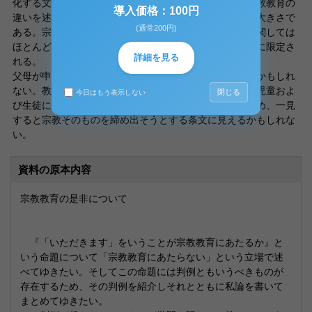
化する文化なのだ、と述べた。つまるところ、宗教と宗教教育の
導入価格：100円
違いを述べたのだ。その違いはこの場合そのスコープの大きさで
(通常200円)
ある。宗教は日本の全国民にあてはまるが、宗教教育に関しては
ほとんど教育者と被教育者、そしてせいぜいその関係者に限定さ
詳細を見る
れる。
父母が申し立てをしたのは教育基本法の解釈の違いからかもしれ
ない。教育基本法第９条は、国立や公立の学校において児童およ
閉じる
今日はもう表示しない
び生徒に特定の宗教を教えることを禁ずるものであるため、一見
すると宗教そのものを締め出そうとする条文に見えるかもしれな
い。
資料の原本内容
宗教教育の是非について
『「いただきます」をいうことが宗教教育にあたるか』と
いう命題について「宗教教育にあたらない」という立場で述
べてゆきたい。そしてこの命題には判例ともいうべきものが
存在するため、その判例を紹介しそれとともに私論を書いて
まとめてゆきたい。