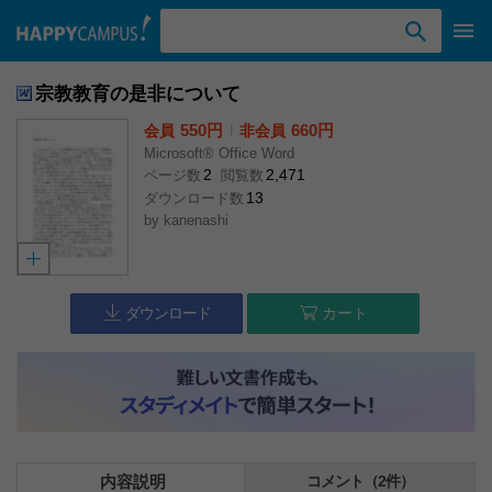
検索ワード入力
宗教教育の是非について
550円
l
660円
会員
非会員
Microsoft® Office Word
2
2,471
ページ数
閲覧数
13
ダウンロード数
by
kanenashi
ダウンロード
カート
内容説明
コメント（2件）