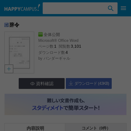
検索ワード入力
辞令
全体公開
Microsoft® Office Word
1
3,101
ページ数
閲覧数
4
ダウンロード数
by
パンダーギャル
資料確認
ダウンロード (43KB)
内容説明
コメント（0件）