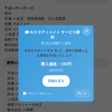
平成○○年○○月○○日
辞令
所属 ○○支店 営業第四部 法人営業課
役職 マネジャー
氏名 ○○○○
×
🎓 AIスタディメイト サービス開
○○支店 営業第一部
始
統轄マネジャーを命ず
導入記念価格でご提供
株式会社 ○○商事
代表取締役社長 ○○○○
学習をサポートする AI が、資料の基礎とな
る原稿を作成いたします。
資料の原本内容
導入価格：100円
(通常200円)
平成○○年○○月○○日
辞令
詳細を見る
所属 ○○支店 営業第四部 法人営業課
役職 マネジャー
閉じる
氏名 ○○○○
今日はもう表示しない
○○支店 営業第一部
統轄マネジャーを命ず
株式会社 ○○商事