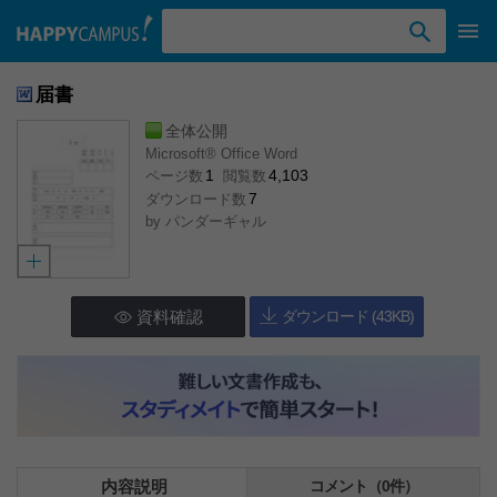
検索ワード入力
届書
全体公開
Microsoft® Office Word
1
4,103
ページ数
閲覧数
7
ダウンロード数
by
パンダーギャル
資料確認
ダウンロード (43KB)
内容説明
コメント（0件）