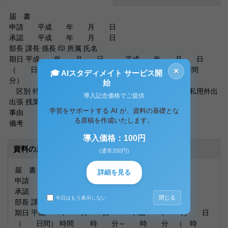
届 書
申請 平成 年 月 日
承認 平成 年 月 日
部長 課長 係長 印 所属 氏名
期日 平成 年 月 日～ 平成 年 月 日
（ 日間） 時間 時 分～ 時 分 （ 時間
×
🎓 AIスタディメイト サービス開
分）
始
区別 特別休暇 慶弔休暇 生理休暇 代休 遅刻 欠勤 早退 私用外出
導入記念価格でご提供
出張 残業 早出 直行 直帰
学習をサポートする AI が、資料の基礎とな
事由
る原稿を作成いたします。
備考
導入価格：100円
資料の原本内容
(通常200円)
届 書
詳細を見る
申請 平成 年 月 日
承認 平成 年 月 日
閉じる
今日はもう表示しない
部長 課長 係長 印 所属 氏名
期日 平成 年 月 日～ 平成 年 月 日
（ 日間） 時間 時 分～ 時 分 （ 時