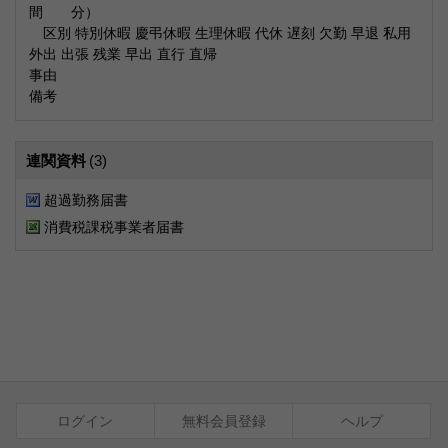
間 分）
区別 特別休暇 慶弔休暇 生理休暇 代休 遅刻 欠勤 早退 私用
外出 出張 残業 早出 直行 直帰
事由
備考
連関資料
(3)
超過勤務届書
消費税課税事業者届書
ログイン
無料会員登録
ヘルプ