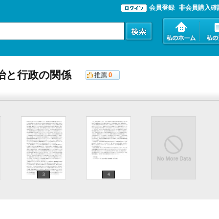
会員登録
非会員購入確
政治と行政の関係
推薦
0
3
4