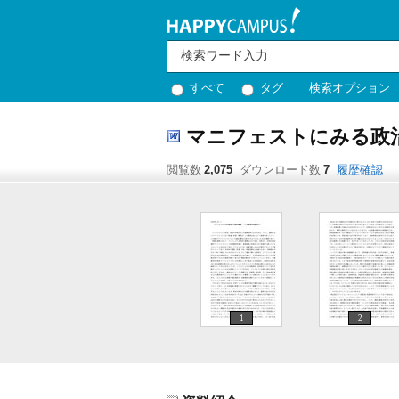
すべて
タグ
検索オプション
マニフェストにみる
閲覧数
2,075
ダウンロード数
7
履歴確認
1
2