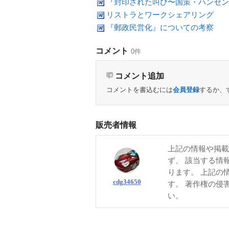
『封印された叫び〜国策・ハンセン
リストラとワークシェアリング
『郵政民営化』についての考察
コメント
0件
コメント追加
コメントを書込むには
会員登録
するか、
販売者情報
上記の情報や掲載
ず、 該当する情
ります。 上記の
cdg34650
す。 著作権の侵
い。