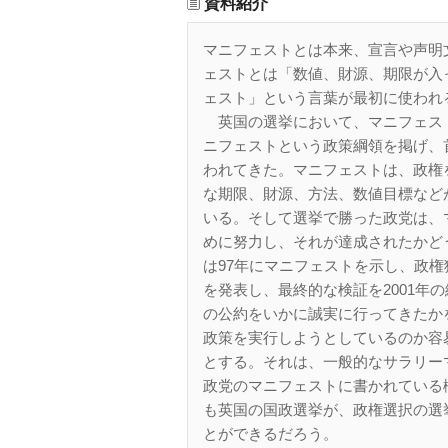
資料紹介
マニフェストとは本来、宣言や声明
ェストとは「数値、財源、期限が入
ェスト」という言葉が最初に使われ
英国の選挙において、マニフェス
ニフェストという政策綱領を掲げ、
われてきた。マニフェストは、政権
な期限、財源、方法、数値目標など
いる。そして選挙で勝った政党は、
めに努力し、それが達成されたかど
は97年にマニフェストを示し、政
を発表し、最終的な検証を2001年
の公約をいかに誠実に行ってきたか
政策を実行しようとしているのか容
とする。それは、一般的なサラリー
政党のマニフェストに書かれている
も英国の国政選挙が、政権選択の選
とができるだろう。