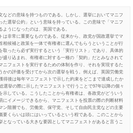
文などの意味を持つものである。しかし、選挙においてマニフ
った選挙公約」という意味を持っている。この意味で「マニフ
るようになったのは、英国である。
トは非常に重要なものである。従来から、政党が国政選挙でマ
首相候補と政策を一体で有権者に選んでもらうということが行
を取ったら必ず実行するという「実行リスト」であり、具体的
が盛り込まれ、有権者に対する一種の「契約」だとみなされて
マニフェストを実行するための体制を作り、それを実現するた
うかの評価を受けてから次の選挙を戦う。例えば、英国労働党
権獲得後は毎年マニフェストで示した約束をどこまで達成したか
の総選挙の際に示したマニフェストで行うことで97年以降の個々
を示している。こうしたことから有権者は、各政党がどういう
易にイメージできるから、マニフェストを投票の際の判断材料
マン階層でも、労働党、保守党、そして自由民主党などの主要
概要くらいは頭にはいっているという程である。このことから
挙となっている大きな要因としてマニフェストがあると言うこ