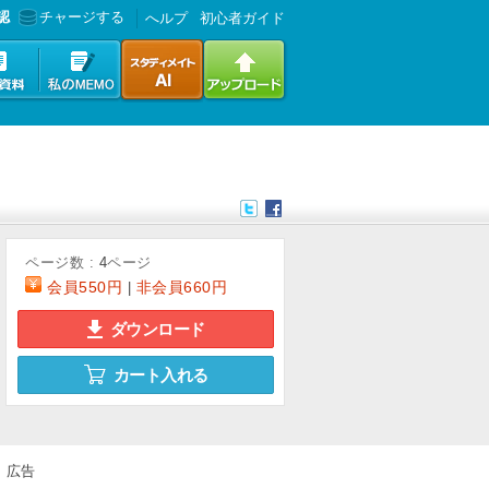
認
チャージする
へルプ
初心者ガイド
ページ数 :
4
ページ
会員
550円
非会員
660円
|
ダウンロード
カート入れる
広告