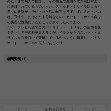
の近くまで飛んで自爆し、その爆風で敵機を吹き飛ばすよう
に設計されているものだった。スカッド・ミサイルによるイ
ラクの攻撃が、予想された程の被害を及ぼさずに終わったの
は、飛来中における空中分解などのスカッド・ミサイル自身
の劣悪な性能によるところが多かったのである。
だが、テレビ報道でこのパトリオット・ミサイルの迎撃映像
をみた世界中の視聴者の多くが、イラクからのスカッド・ミ
サイルを百発百中で撃破しているかのように錯覚し、パトリ
オット・ミサイルの実力であると信...
連関資料
(1)
ログイン
無料会員登録
ヘルプ