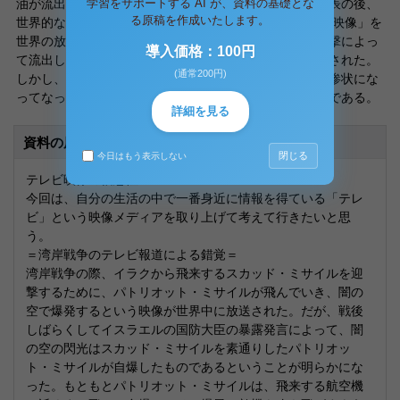
学習をサポートする AI が、資料の基礎とな
油が流出したものであると記者会見で発表した。この発表の後、
る原稿を作成いたします。
世界的な映像配信会社であるWTNが「油まみれの水鳥の映像」を
世界の放送局に配信した。この時点では、「イラクの攻撃によっ
導入価格：100円
て流出した原油のため、水鳥の被害がでた」とリポートされた。
(通常200円)
しかし、本当にイラクの攻撃によって、あの様な水鳥の惨状にな
ってなったのかは、確認を取らないまま放送していたのである。
詳細を見る
資料の原本内容
閉じる
今日はもう表示しない
テレビ映像の信憑性
今回は、自分の生活の中で一番身近に情報を得ている「テレ
ビ」という映像メディアを取り上げて考えて行きたいと思
う。
＝湾岸戦争のテレビ報道による錯覚＝
湾岸戦争の際、イラクから飛来するスカッド・ミサイルを迎
撃するために、パトリオット・ミサイルが飛んでいき、闇の
空で爆発するという映像が世界中に放送された。だが、戦後
しばらくしてイスラエルの国防大臣の暴露発言によって、闇
の空の閃光はスカッド・ミサイルを素通りしたパトリオッ
ト・ミサイルが自爆したものであるということが明らかにな
った。もともとパトリオット・ミサイルは、飛来する航空機