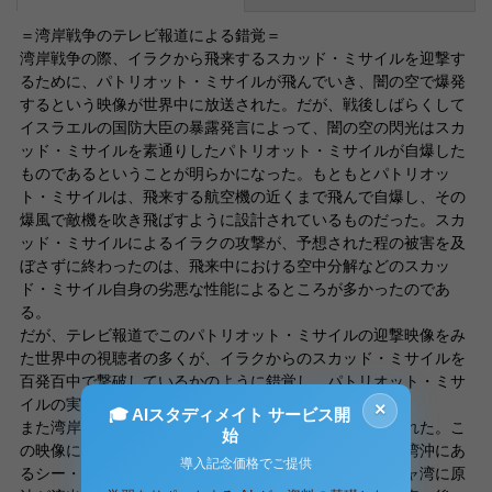
＝湾岸戦争のテレビ報道による錯覚＝
湾岸戦争の際、イラクから飛来するスカッド・ミサイルを迎撃す
るために、パトリオット・ミサイルが飛んでいき、闇の空で爆発
するという映像が世界中に放送された。だが、戦後しばらくして
イスラエルの国防大臣の暴露発言によって、闇の空の閃光はスカ
ッド・ミサイルを素通りしたパトリオット・ミサイルが自爆した
ものであるということが明らかになった。もともとパトリオッ
ト・ミサイルは、飛来する航空機の近くまで飛んで自爆し、その
爆風で敵機を吹き飛ばすように設計されているものだった。スカ
ッド・ミサイルによるイラクの攻撃が、予想された程の被害を及
ぼさずに終わったのは、飛来中における空中分解などのスカッ
ド・ミサイル自身の劣悪な性能によるところが多かったのであ
る。
だが、テレビ報道でこのパトリオット・ミサイルの迎撃映像をみ
た世界中の視聴者の多くが、イラクからのスカッド・ミサイルを
百発百中で撃破しているかのように錯覚し、パトリオット・ミサ
イルの実力であると信じ込んでしまったのである。
×
🎓 AIスタディメイト サービス開
また湾岸戦争中には「油まみれの水鳥の映像」が放送された。こ
始
の映像についてアメリカ国防総省は、イラクがペルシャ湾沖にあ
導入記念価格でご提供
るシー・アイランドを爆破したために、そこからペルシャ湾に原