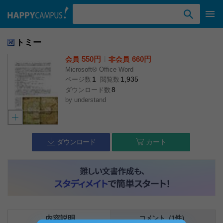
検索ワード入力
トミー
550円
l
660円
会員
非会員
Microsoft® Office Word
1
1,935
ページ数
閲覧数
8
ダウンロード数
by
understand
ダウンロード
カート
内容説明
コメント（1件）