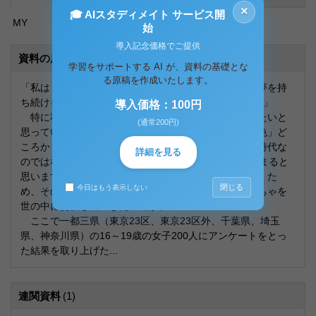
×
🎓 AIスタディメイト サービス開
MY
始
導入記念価格でご提供
資料の原本内容
学習をサポートする AI が、資料の基礎とな
る原稿を作成いたします。
「私はトミーに入社して、たくさんの人にいつまでも夢を持
ち続けられるようなものを提供する仕事がしたいです!!」
導入価格：100円
特に私は女性の感性を活かしたモノづくりに携わりたいと
(通常200円)
思っています。消費者の多様化が進む現代は「十人十色」ど
ころか「一人十色」あるいは「一人百色」とも言える時代な
詳細を見る
のではないでしょうか。10年後はこの傾向がさらに強まると
思います。こうした人の気持ちの移り変わりに追いつくた
閉じる
今日はもう表示しない
め、その人を取り巻く場所や時間、空間を捉えておもちゃを
世の中に提供していきたいです。
ここで一都三県（東京23区、東京23区外、千葉県、埼玉
県、神奈川県）の16～19歳の女子200人にアンケートをとっ
た結果を取り上げた...
連関資料
(1)