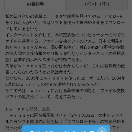
内容説明
コメント（2件）
私の知り合いの先輩に、「タダで映画を見せてやる」とＣＤ−Ｒ
をくれた人がいた。彼はソフトを使って映画や音楽をダウンロー
ドしているという。
インターネットを介して、不特定多数のコンピューターの間でフ
ァイルを共有する、ファイル交換ソフトの1つに、日本で開発さ
れたｗｉｎｎｙがある。高い匿名性と、独自のP2P（不特定多数
の個人間で直接情報のやり取りを行なうインターネットの利用形
態）型匿名掲示板システムが特徴である。
先輩がｗｉｎｎｙを使ったかはわからないが、これは著作権の侵
害にならないだろうかと私は考えた。
なぜなら、2003年にｗｉｎｎｙを使ったユーザー2人が、2004年
5月にはｗｉｎｎｙの作者が逮捕されているからだ。
そこで私は、ｗｉｎｎｙにおける著作権の問題と、ファイル交換
ソフトの違法性について、考えてみたい。
1.ｗｉｎｎｙ開発、改良
ｗｉｎｎｙは匿名掲示板サイト「2ちゃんねる」の中でファイ
ル共有ソフト関連の話題を扱う「ダウンロード板」の常連利用者
だった47氏(スレッド内でこう名乗っている)が開発したソフト
×