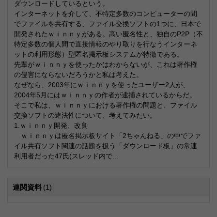
ダウンロードしているという。
インターネットを介して、不特定多数のコンピューターの間
でファイルを共有する、ファイル交換ソフトの1つに、日本で
開発されたｗｉｎｎｙがある。高い匿名性と、独自のP2P（不
特定多数の個人間で直接情報のやり取りを行なうインターネ
ットの利用形態）型匿名掲示板システムが特徴である。
先輩がｗｉｎｎｙを使ったかはわからないが、これは著作権
の侵害にならないだろうかと私は考えた。
なぜなら、2003年にｗｉｎｎｙを使ったユーザー2人が、
2004年5月にはｗｉｎｎｙの作者が逮捕されているからだ。
そこで私は、ｗｉｎｎｙにおける著作権の問題と、ファイル
交換ソフトの違法性について、考えてみたい。
1.ｗｉｎｎｙ開発、改良
ｗｉｎｎｙは匿名掲示板サイト「2ちゃんねる」の中でファ
イル共有ソフト関連の話題を扱う「ダウンロード板」の常連
利用者だった47氏(スレッド内で...
連関資料
(1)