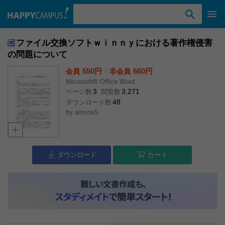
検索ワード入力
ファイル交換ソフトｗｉｎｎｙにおける著作権侵害
の問題について
550円
l
660円
会員
非会員
Microsoft® Office Word
3
3,271
ページ数
閲覧数
48
ダウンロード数
by
amnos5
ダウンロード
カート