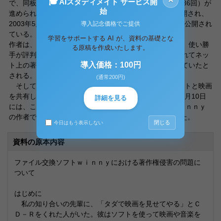
🎓 AIスタディメイト サービス開
で、同板に専用のスレッドが設けられ、改良（2年間で236回）が
始
進められていった。2002年5月に最初のバージョンが公開され、
2003年5月からは全面的に刷新された「ｗｉｎｎｙ2」が公開され
導入記念価格でご提供
ている。
学習をサポートする AI が、資料の基礎とな
作者は、これを自らのホームページで無料公開していた。使い勝
る原稿を作成いたします。
手が評判を呼び、利用者は瞬く間に増えたが、それにつれてネッ
導入価格：100円
ト上の著作権侵害が横行、「違法コピーの温床」となっていたと
される。
(通常200円)
そして、2003年11月、ｗｉｎｎｙを使ってゲームソフトと映画
を共有した容疑で2人のユーザーが逮捕された。2004年5月10日
詳細を見る
には、この2人の著作権侵害行為を幇助した疑いで、ｗｉｎｎｙ
の作者である47氏、本名金子勇容疑者(３３)が逮捕された。
閉じる
今日はもう表示しない
資料の原本内容
ファイル交換ソフトｗｉｎｎｙにおける著作権侵害の問題に
ついて
はじめに
私の知り合いの先輩に、「タダで映画を見せてやる」とＣ
Ｄ－Ｒをくれた人がいた。彼はソフトを使って映画や音楽を