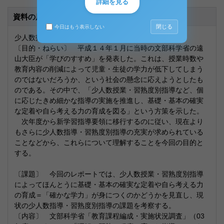
詳細を見る
資料の原本内容
閉じる
今日はもう表示しない
少人数指導・習熟度別指導について
〔目的・ねらい〕 平成１４年１月に当時の文部科学省の遠
山大臣が「学びのすすめ」を発表した。これは、授業時数や
教育内容の削減によって児童・生徒の学力が低下してしまう
のではないだろうか、という社会の懸念に応えようとしたも
のである。その中で、「少人数授業・習熟度別指導など、個
に応じたきめ細かな指導の実施を推進し、基礎・基本の確実
な定着や自ら考える力の育成を図る」という方策を示した。
次年度から新学習指導要領に移行するのに従い、現在より
もさらに少人数指導・習熟度別指導の充実が求められている
ことなどから、これらについて理解することを今回の目的と
する。
〔課題〕 今回のレポートでは、少人数授業・習熟度別指導
によってほんとうに基礎・基本の確実な定着や自ら考える力
の育成＝「確かな学力」が身につくのかどうかを見直し、現
状の少人数指導・習熟度別指導の課題を考察する。
〔内容〕 文部科学省「教育課程編成・実施状況調査」（03