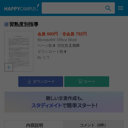
検索ワード入力
習熟度別指導
660円
l
792円
会員
非会員
Microsoft® Office Word
4
2,928
ページ数
閲覧数
4
ダウンロード数
by
ヒラ
ダウンロード
カート
内容説明
コメント（0件）