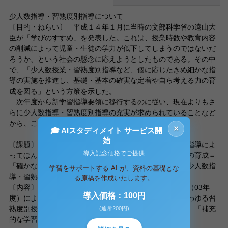
少人数指導・習熟度別指導について
〔目的・ねらい〕 平成１４年１月に当時の文部科学省の遠山大
臣が「学びのすすめ」を発表した。これは、授業時数や教育内容
の削減によって児童・生徒の学力が低下してしまうのではないだ
ろうか、という社会の懸念に応えようとしたものである。その中
で、「少人数授業・習熟度別指導など、個に応じたきめ細かな指
導の実施を推進し、基礎・基本の確実な定着や自ら考える力の育
成を図る」という方策を示した。
次年度から新学習指導要領に移行するのに従い、現在よりもさ
らに少人数指導・習熟度別指導の充実が求められていることなど
から、これらについて理解することを今回の目的とする。
×
🎓 AIスタディメイト サービス開
始
〔課題〕 今回のレポートでは、少人数授業・習熟度別指導によ
導入記念価格でご提供
ってほんとうに基礎・基本の確実な定着や自ら考える力の育成＝
「確かな学力」が身につくのかどうかを見直し、現状の少人数指
学習をサポートする AI が、資料の基礎とな
導・習熟度別指導の課題を考察する。
る原稿を作成いたします。
〔内容〕 文部科学省「教育課程編成・実施状況調査」（03年
導入価格：100円
度）によると、「理解や習熟の程度に応じた指導」、いわゆる習
熟度別授業を必修教科で実施する中学校は約７割に上り、「補充
(通常200円)
的な学習」と「発展的な学習