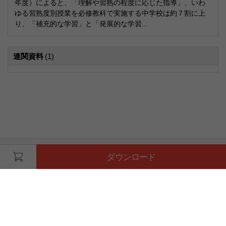
年度）によると、「理解や習熟の程度に応じた指導」、いわ
ゆる習熟度別授業を必修教科で実施する中学校は約７割に上
り、「補充的な学習」と「発展的な学習...
連関資料
(1)
ダウンロード
ログイン
無料会員登録
ヘルプ
ハッピーキャンパスホーム
|
利用規約
特定商取引法に基づく表示
|
PC版
ⓒ Agentsoft Co., Ltd.