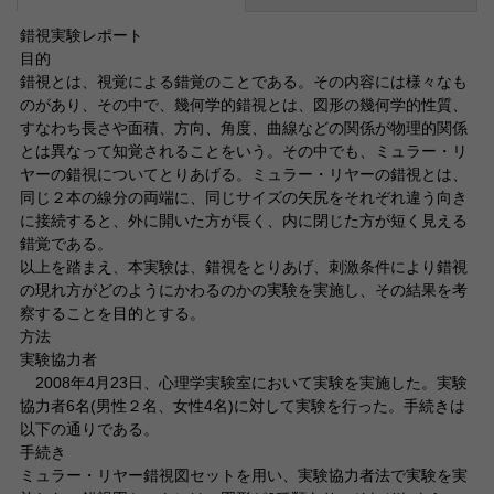
錯視実験レポート
目的
錯視とは、視覚による錯覚のことである。その内容には様々なも
のがあり、その中で、幾何学的錯視とは、図形の幾何学的性質、
すなわち長さや面積、方向、角度、曲線などの関係が物理的関係
とは異なって知覚されることをいう。その中でも、ミュラー・リ
ヤーの錯視についてとりあげる。ミュラー・リヤーの錯視とは、
同じ２本の線分の両端に、同じサイズの矢尻をそれぞれ違う向き
に接続すると、外に開いた方が長く、内に閉じた方が短く見える
錯覚である。
以上を踏まえ、本実験は、錯視をとりあげ、刺激条件により錯視
の現れ方がどのようにかわるのかの実験を実施し、その結果を考
察することを目的とする。
方法
実験協力者
2008年4月23日、心理学実験室において実験を実施した。実験
協力者6名(男性２名、女性4名)に対して実験を行った。手続きは
以下の通りである。
手続き
ミュラー・リヤー錯視図セットを用い、実験協力者法で実験を実