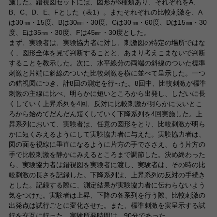
施した。錯視図セットには、図形が6種類あり、それぞれをA、
B、C、D、E、Fとした（表1）。またそれぞれの比較刺激を、A
は30㎜・15度、Bは30㎜・30度、Cは30㎜・60度、Dは15㎜・30
度、Eは35㎜・30度、Fは45㎜・30度とした。
まず、実験者は、実験協力者に対し、刺激図の特定の場所ではな
く、図形全体を見て判断することと、あまり考えこまないで判断
することを教示した。次に、水平線分の両端の斜線のついた標準
刺激と片端に斜線のついた比較刺激を横に並べて呈示した。一つ
の錯視図につき、計8回の測定を行った。8回中、比較刺激が標準
刺激の主線に比べ、明らかに短いところから出発し、しだいに長
くしていく上昇系列を4回、反対に比較刺激が明らかに長いとこ
ろから始めてだんだん短くしていく下降系列を4回実施した。上
昇系列において、実験者は、任意の図形をとり、比較刺激が明ら
かに短くみえるようにして実験協力者に与えた。実験協力者は、
図の面を視線に垂直になるように片方の手でささえ、もう片方の
手で比較刺激を静かにみえるところまで調節した。決め終わった
ら、実験協力者は錯視図を実験者に渡し、実験者は、その時の比
較刺激の長さを記録した。下降系列は、上昇系列の反対の手続き
とした。記録する際に、測定結果が実験協力者に伝わらないよう
気をつけた。実験者は上昇、下降の各系列を行う際、比較刺激の
出発点は試行ごとに変化させた。また、標準刺激を実呈示する試
行を交互に行った。実験所要時間は、90分であった。