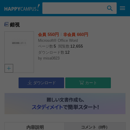
検索ワード入力
錯視
550円
l
660円
会員
非会員
Microsoft® Office Word
5
12,655
ページ数
閲覧数
12
ダウンロード数
by
misa0823
ダウンロード
カート
内容説明
コメント（0件）