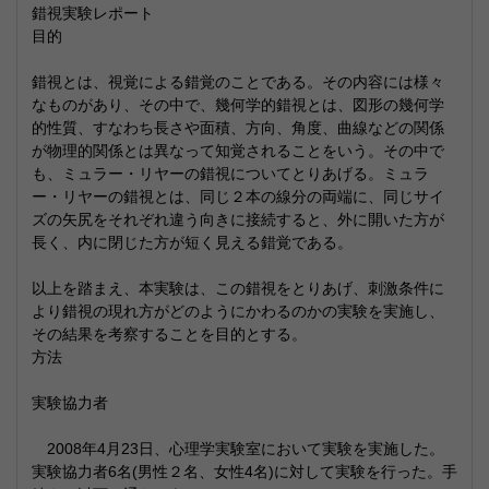
錯視実験レポート
目的
錯視とは、視覚による錯覚のことである。その内容には様々
なものがあり、その中で、幾何学的錯視とは、図形の幾何学
的性質、すなわち長さや面積、方向、角度、曲線などの関係
が物理的関係とは異なって知覚されることをいう。その中で
も、ミュラー・リヤーの錯視についてとりあげる。ミュラ
ー・リヤーの錯視とは、同じ２本の線分の両端に、同じサイ
ズの矢尻をそれぞれ違う向きに接続すると、外に開いた方が
長く、内に閉じた方が短く見える錯覚である。
以上を踏まえ、本実験は、この錯視をとりあげ、刺激条件に
より錯視の現れ方がどのようにかわるのかの実験を実施し、
その結果を考察することを目的とする。
方法
実験協力者
2008年4月23日、心理学実験室において実験を実施した。
実験協力者6名(男性２名、女性4名)に対して実験を行った。手