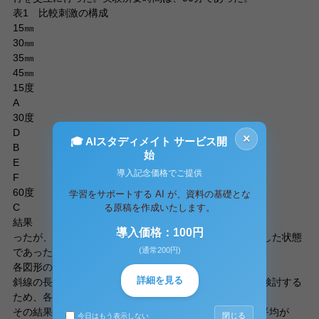
表1 比較刺激の構成
15㎜
30㎜
35㎜
45㎜
15度
A
30度
D
×
🎓 AIスタディメイト サービス開
B
始
E
導入記念価格でご提供
F
60度
学習をサポートする AI が、資料の基礎とな
C
る原稿を作成いたします。
結果
導入価格：100円
ったが、試行を重ねるにつれて緊張もほぐれリラックスした状態
(通常200円)
であった。
各図形の錯視量の平均値および標準偏差
詳細を見る
斜線の長さ・角度が錯視にどのように影響しているのか検討する
ため、各図形の平均値と標準偏差を算出した（表2）。
その結果Aの平均が33.6、標準偏差が6.5であった。Bの平均が
閉じる
今日はもう表示しない