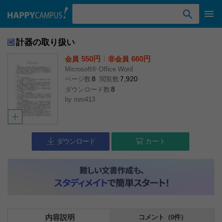
検索ワード入力
計器の取り扱い
550円
l
660円
会員
非会員
Microsoft® Office Word
8
7,920
ページ数
閲覧数
8
ダウンロード数
by
roro413
ダウンロード
カート
内容説明
コメント（0件）