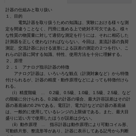
計器の仕組みと取り扱い
１、目的
電気計器を取り扱うための知識は、実験における様々な測
定を間違うことなく、円滑に進める上で絶対不可欠である。様々
な性質の物質量に対して適切な測定を行うには、それに相応した
計測器を正しく使わなければならない。今回は、直流計器の負荷
測定、交流計器における波形による誤差の測定の２つを行い、こ
れらの計器に関する知識、特性、使用方法を十分に理解する。
２、原理
２．１ アナログ指示計器の特徴
アナログ計器は、いろいろな観点（計測対象など）から特徴
付けられるが、計器の精度・動作原理などによっても特徴付けら
れる。
（ⅰ）精度階級 … 0.2級、0.5級、1.0級、1.5級、2.5級、など
の階級に分けられる。0.2級の計器の場合、最大許容誤差はその計
器の基底値の0.2%である。電圧計、電力計などの計器の基底値
は、一般的に使用しているレンジの上限値である。また、最大目
盛りに近い方で使用したほうが誤差は少ない。
（ⅱ）動作原理 … 指示計器は動作原理により可動コイル形、
可動鉄片形、整流形等があり、計器に表示してある記号から判断