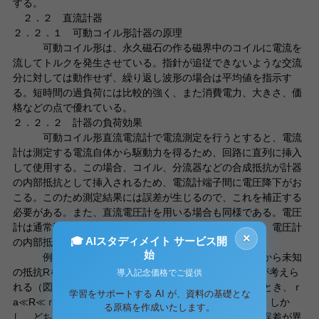
する。
２．２ 直流計器
２．２．１ 可動コイル形計器の原理
可動コイル形は、永久磁石の作る磁界中のコイルに電流を
流してトルクを発生させている。指針が追従できないような交流
分に対しては動作せず、繰り返し波形の場合は平均値を指示す
る。短時間の過負荷には比較的強く、また消費電力、大きさ、価
格などの点で優れている。
２．２．２ 計器の負荷効果
可動コイル形直流電流計で電流測定を行うとすると、電流
計は測定する電流自体から駆動力を得るため、回路に直列に挿入
して使用する。この場合、コイル、分流器などの合成抵抗が計器
の内部抵抗として挿入されるため、電流計端子間に電圧降下がお
こる。このため測定結果には誤差が生じるので、これを補正する
必要がある。また、直流電圧計を用いる場合も同様である。電圧
計は通常測定すべき２点間に並列に接続して使用するが、電圧計
×
🎓 AIスタディメイト サービス開
の内部抵抗による分流のため、誤差が発生する。
始
例えば、電流計と電圧計を用いて、オームの法則から未知
の抵抗Rを求めるとすると、このとき２種類の測定回路が考えら
導入記念価格でご提供
れる（図１参照）。内部抵抗をそれぞれｒa、ｒvとしたとき、ｒ
学習をサポートする AI が、資料の基礎とな
a≪R≪ｒvが成り立つならば、ほとんど誤差は生じない。しか
る原稿を作成いたします。
し、どちらか一方のみが成り立つ場合は、回路によって誤差が異