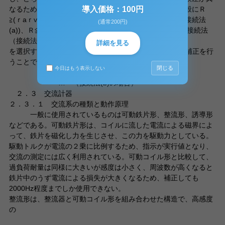
なるため、誤差の少ない接続法を選択すべきである。一般にＲ
導入価格：100円
≧(ｒaｒv)１/２であれば電圧計が正確な値を示す接続法(接続法
(通常200円)
(a))、Ｒ≦(ｒaｒv)１/２であれば電流計が正確な値を示す接続法
（接続法(b)）
詳細を見る
を選択する。また、ｒa、ｒvが既知の場合、その値から補正を行
うことでより正確な値が得られる。
閉じる
今日はもう表示しない
… （接続法(a)の場合)
… （接続法(b)の場合）
２．３ 交流計器
２．３．１ 交流系の種類と動作原理
一般に使用されているものは可動鉄片形、整流形、誘導形
などである。可動鉄片形は、コイルに流した電流による磁界によ
って、鉄片を磁化し力を生じさせ、この力を駆動力としている。
駆動トルクが電流の２乗に比例するため、指示が実行値となり、
交流の測定には広く利用されている。可動コイル形と比較して、
過負荷耐量は同様に大きいが感度は小さく、周波数が高くなると
鉄片中のうず電流による損失が大きくなるため、補正しても
2000Hz程度までしか使用できない。
整流形は、整流器と可動コイル形を組み合わせた構造で、高感度
の