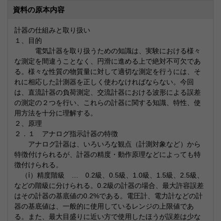
資料の原本内容
計器の仕組みと取り扱い
１、目的
電気計器を取り扱うための知識は、実験における様々
な測定を間違うことなく、円滑に進める上で絶対不可欠であ
る。様々な性質の物質量に対して適切な測定を行うには、そ
れに相応した計測器を正しく使わなければならない。今回
は、直流計器の負荷測定、交流計器における波形による誤差
の測定の２つを行い、これらの計器に関する知識、特性、使
用方法を十分に理解する。
２、原理
２．１ アナログ指示計器の特徴
アナログ計器は、いろいろな観点（計測対象など）から
特徴付けられるが、計器の精度・動作原理などによっても特
徴付けられる。
（ⅰ）精度階級 … 0.2級、0.5級、1.0級、1.5級、2.5級、
などの階級に分けられる。0.2級の計器の場合、最大許容誤差
はその計器の基底値の0.2%である。電圧計、電力計などの計
器の基底値は、一般的に使用しているレンジの上限値であ
る。また、最大目盛りに近い方で使用したほうが誤差は少な