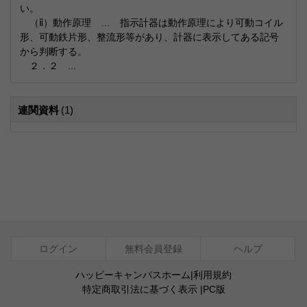
い。
（ⅱ）動作原理 … 指示計器は動作原理により可動コイル
形、可動鉄片形、整流形等があり、計器に表示してある記号
から判断する。
２．２ ...
連関資料
(1)
ログイン
無料会員登録
ヘルプ
ハッピーキャンパスホーム
|
利用規約
特定商取引法に基づく表示
|
PC版